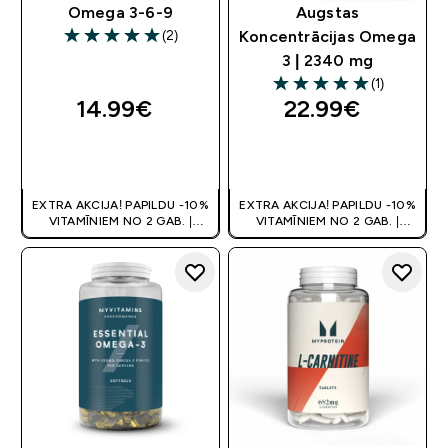
Omega 3-6-9
Augstas
(2)
Koncentrācijas Omega
5 out of 5 stars
3 | 2340 mg
(1)
5 out of 5 stars
14.99€‎
22.99€‎
QUICK LOOK
QUICK LOOK
EXTRA AKCIJA! PAPILDU -10%
EXTRA AKCIJA! PAPILDU -10%
VITAMĪNIEM NO 2 GAB. |
VITAMĪNIEM NO 2 GAB. |
ATLAIDE GROZĀ
ATLAIDE GROZĀ