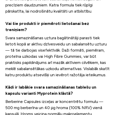
precīziem daudzumiem. Katra formula tiek rūpīgi
pārskatīta, lai nodrošinātu kvalitāti un atbilstību.
Vai šie produkti ir piemēroti lietošanai bez
treniņiem?
Svara samazināšanas uztura bagātinātāji parasti tiek
lietoti kopā ar aktīvu dzīvesveidu un sabalansētu uzturu
— tā tie darbojas visefektīvāk. Daži formāti, piemēram,
proteīna uzkodas vai High Fibre Gummies, var būt
praktisks papildinājums arī mazāk aktīviem cilvēkiem, kas
meklē sabalansētākas uzkodu alternatīvas. Vislabāk skatīt
katru produktu atsevišķi un ievērot ražotāja ieteikumus.
Kādi ir labākie svara samazināšanas tablešu un
kapsulu varianti Myprotein klāstā?
Berberine Capsules izceļas ar koncentrētu formulu —
500 mg berberīna un 40 µg hroma (100% NRV) vienā
kapsulā. Hroms veicina normālu makroelementu