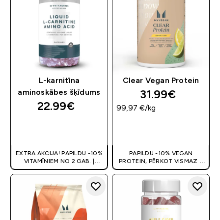
L-karnitīna
Clear Vegan Protein
31.99€‎
aminoskābes šķīdums
22.99€‎
99,97 €‎/kg
QUICK LOOK
QUICK LOOK
EXTRA AKCIJA! PAPILDU -10%
PAPILDU -10% VEGAN
VITAMĪNIEM NO 2 GAB. |
PROTEIN, PĒRKOT VISMAZ 2
ATLAIDE GROZĀ
GAB. | ATLAIDE GROZĀ