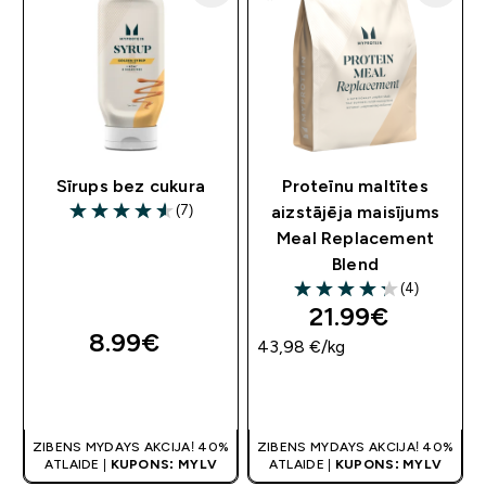
Sīrups bez cukura
Proteīnu maltītes
(7)
aizstājēja maisījums
4.57 out of 5 stars
Meal Replacement
Blend
(4)
4.25 out of 5 stars
21.99€‎
8.99€‎
43,98 €‎/kg
QUICK LOOK
QUICK LOOK
ZIBENS MYDAYS AKCIJA! 40%
ZIBENS MYDAYS AKCIJA! 40%
ATLAIDE |
KUPONS: MYLV
ATLAIDE |
KUPONS: MYLV