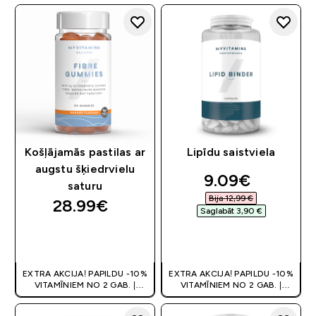
Košļājamās pastilas ar
Lipīdu saistviela
augstu šķiedrvielu
discounted pr
9.09€‎
saturu
Bija 12,99 €‎
28.99€‎
Saglabāt 3,90 €‎
QUICK LOOK
QUICK LOOK
EXTRA AKCIJA! PAPILDU -10%
EXTRA AKCIJA! PAPILDU -10%
VITAMĪNIEM NO 2 GAB. |
VITAMĪNIEM NO 2 GAB. |
ATLAIDE GROZĀ
ATLAIDE GROZĀ