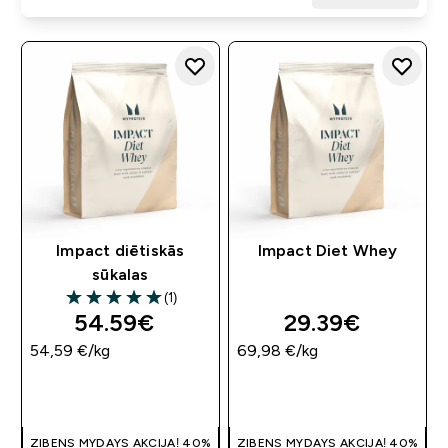
Impact diētiskās
Impact Diet Whey
sūkalas
(1)
5 out of 5 stars
54.59€‎
29.39€‎
54,59 €‎/kg
69,98 €‎/kg
QUICK LOOK
QUICK LOOK
ZIBENS MYDAYS AKCIJA! 40%
ZIBENS MYDAYS AKCIJA! 40%