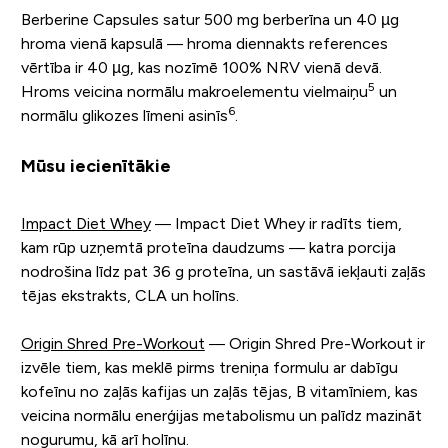
Berberine Capsules satur 500 mg berberīna un 40 µg
hroma vienā kapsulā — hroma diennakts references
vērtība ir 40 µg, kas nozīmē 100% NRV vienā devā.
5
Hroms veicina normālu makroelementu vielmaiņu
un
6
normālu glikozes līmeni asinīs
.
Mūsu iecienītākie
Impact Diet Whey
— Impact Diet Whey ir radīts tiem,
kam rūp uzņemtā proteīna daudzums — katra porcija
nodrošina līdz pat 36 g proteīna, un sastāvā iekļauti zaļās
tējas ekstrakts, CLA un holīns.
Origin Shred Pre-Workout
— Origin Shred Pre-Workout ir
izvēle tiem, kas meklē pirms treniņa formulu ar dabīgu
kofeīnu no zaļās kafijas un zaļās tējas, B vitamīniem, kas
veicina normālu enerģijas metabolismu un palīdz mazināt
nogurumu, kā arī holīnu.