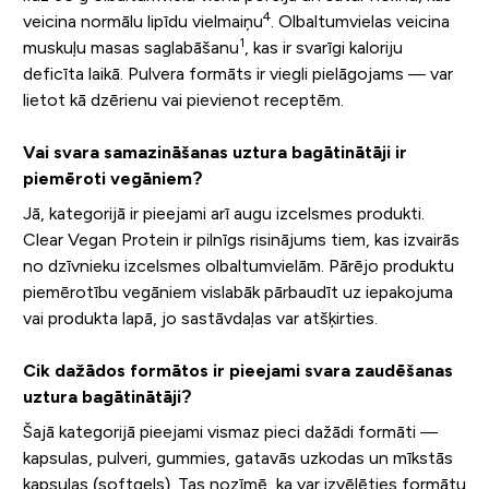
4
veicina normālu lipīdu vielmaiņu
. Olbaltumvielas veicina
1
muskuļu masas saglabāšanu
, kas ir svarīgi kaloriju
deficīta laikā. Pulvera formāts ir viegli pielāgojams — var
lietot kā dzērienu vai pievienot receptēm.
Vai svara samazināšanas uztura bagātinātāji ir
piemēroti vegāniem?
Jā, kategorijā ir pieejami arī augu izcelsmes produkti.
Clear Vegan Protein ir pilnīgs risinājums tiem, kas izvairās
no dzīvnieku izcelsmes olbaltumvielām. Pārējo produktu
piemērotību vegāniem vislabāk pārbaudīt uz iepakojuma
vai produkta lapā, jo sastāvdaļas var atšķirties.
Cik dažādos formātos ir pieejami svara zaudēšanas
uztura bagātinātāji?
Šajā kategorijā pieejami vismaz pieci dažādi formāti —
kapsulas, pulveri, gummies, gatavās uzkodas un mīkstās
kapsulas (softgels). Tas nozīmē, ka var izvēlēties formātu