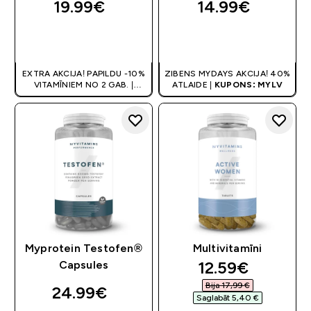
19.99€‎
14.99€‎
QUICK LOOK
QUICK LOOK
EXTRA AKCIJA! PAPILDU -10%
ZIBENS MYDAYS AKCIJA! 40%
VITAMĪNIEM NO 2 GAB. |
ATLAIDE |
KUPONS: MYLV
ATLAIDE GROZĀ
Myprotein Testofen®
Multivitamīni
discounted pri
12.59€‎
Capsules
Bija 17,99 €‎
24.99€‎
Saglabāt 5,40 €‎