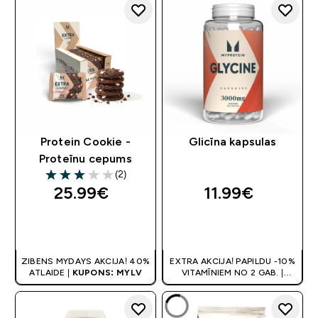
Protein Cookie -
Glicīna kapsulas
Proteīnu cepums
(2)
3 out of 5 stars
25.99€‎
11.99€‎
QUICK LOOK
QUICK LOOK
ZIBENS MYDAYS AKCIJA! 40%
EXTRA AKCIJA! PAPILDU -10%
ATLAIDE |
KUPONS: MYLV
VITAMĪNIEM NO 2 GAB. |
ATLAIDE GROZĀ