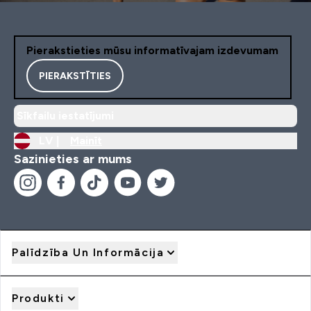
Pierakstieties mūsu informatīvajam izdevumam
PIERAKSTĪTIES
Sīkfailu iestatījumi
LV |
Mainīt
Sazinieties ar mums
Palīdzība Un Informācija
Produkti