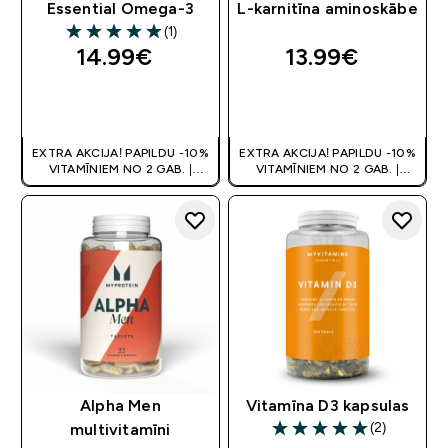
Essential Omega-3
L-karnitīna aminoskābe
(1)
5 out of 5 stars
14.99€‎
13.99€‎
QUICK LOOK
QUICK LOOK
EXTRA AKCIJA! PAPILDU -10%
EXTRA AKCIJA! PAPILDU -10%
VITAMĪNIEM NO 2 GAB. |
VITAMĪNIEM NO 2 GAB. |
ATLAIDE GROZĀ
ATLAIDE GROZĀ
Alpha Men
Vitamīna D3 kapsulas
(2)
multivitamīni
5 out of 5 stars