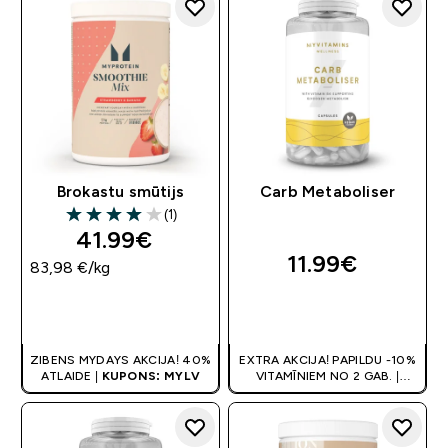
Brokastu smūtijs
Carb Metaboliser
(1)
4 out of 5 stars
41.99€‎
11.99€‎
83,98 €‎/kg
QUICK LOOK
QUICK LOOK
ZIBENS MYDAYS AKCIJA! 40%
EXTRA AKCIJA! PAPILDU -10%
ATLAIDE |
KUPONS: MYLV
VITAMĪNIEM NO 2 GAB. |
ATLAIDE GROZĀ