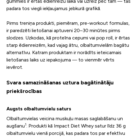
gummies ir ērtas ēdienreižu laikā vai uzreiz pēc tām — tas
padara tos viegli iekļaujamus jebkurā grafikā.
Pirms treniņa produkti, piemēram, pre-workout formulas,
ir paredzēti lietošanai aptuveni 20–30 minūtes pirms
slodzes. Uzkodas, kā proteīna cepumi vai pop roll, ir ērtas
starp ēdienreizēm, kad vajag ātru, olbaltumvielām bagātu
alternatīvu. Katram produktam ir norādīts ieteicamais
lietošanas laiks uz iepakojuma — to vienmēr vērts
ievērot.
Svara samazināšanas uztura bagātinātāju
priekšrocības
Augsts olbaltumvielu saturs
Olbaltumvielas veicina muskuļu masas saglabāšanu un
1
augšanu
. Produkti kā Impact Diet Whey satur līdz 36 g
olbaltumvielu vienā porcijā, kas padara tos par efektīvu