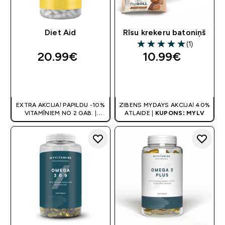
Diet Aid
Rīsu krekeru batoniņš
(1)
5 out of 5 stars
20.99€‎
10.99€‎
QUICK LOOK
QUICK LOOK
EXTRA AKCIJA! PAPILDU -10%
ZIBENS MYDAYS AKCIJA! 40%
VITAMĪNIEM NO 2 GAB. |
ATLAIDE |
KUPONS: MYLV
ATLAIDE GROZĀ