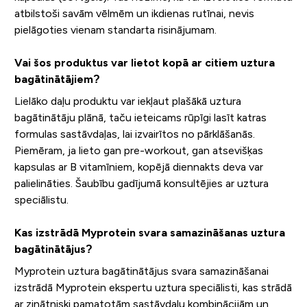
atbilstoši savām vēlmēm un ikdienas rutīnai, nevis
pielāgoties vienam standarta risinājumam.
Vai šos produktus var lietot kopā ar citiem uztura
bagātinātājiem?
Lielāko daļu produktu var iekļaut plašākā uztura
bagātinātāju plānā, taču ieteicams rūpīgi lasīt katras
formulas sastāvdaļas, lai izvairītos no pārklāšanās.
Piemēram, ja lieto gan pre-workout, gan atsevišķas
kapsulas ar B vitamīniem, kopējā diennakts deva var
palielināties. Šaubību gadījumā konsultējies ar uztura
speciālistu.
Kas izstrādā Myprotein svara samazināšanas uztura
bagātinātājus?
Myprotein uztura bagātinātājus svara samazināšanai
izstrādā Myprotein ekspertu uztura speciālisti, kas strādā
ar zinātniski pamatotām sastāvdaļu kombinācijām un