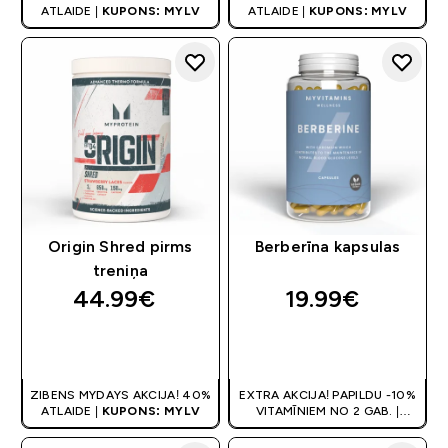
ATLAIDE |
KUPONS: MYLV
ATLAIDE |
KUPONS: MYLV
Origin Shred pirms
Berberīna kapsulas
treniņa
44.99€‎
19.99€‎
QUICK LOOK
QUICK LOOK
ZIBENS MYDAYS AKCIJA! 40%
EXTRA AKCIJA! PAPILDU -10%
ATLAIDE |
KUPONS: MYLV
VITAMĪNIEM NO 2 GAB. |
ATLAIDE GROZĀ