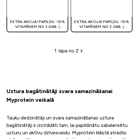
QUICK LOOK
QUICK LOOK
EXTRA AKCIJA! PAPILDU -10%
EXTRA AKCIJA! PAPILDU -10%
VITAMĪNIEM NO 2 GAB. |
VITAMĪNIEM NO 2 GAB. |
ATLAIDE GROZĀ
ATLAIDE GROZĀ
1. lapa no 2
Lapu šķirošana
Uztura bagātinātāji svara samazināšanai
Myprotein veikalā
Tauku dedzinātāji un svara samazināšanas uztura
bagātinātāji ir izstrādāti tam, lai papildinātu sabalansētu
uzturu un aktīvu dzīvesveidu. Myprotein klāstā atradīsi