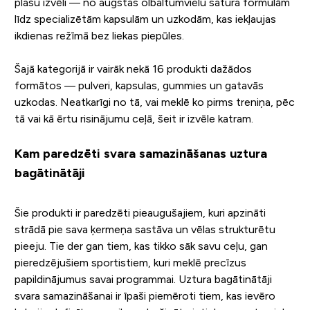
plašu izvēli — no augstas olbaltumvielu satura formulām
līdz specializētām kapsulām un uzkodām, kas iekļaujas
ikdienas režīmā bez liekas piepūles.
Šajā kategorijā ir vairāk nekā 16 produkti dažādos
formātos — pulveri, kapsulas, gummies un gatavās
uzkodas. Neatkarīgi no tā, vai meklē ko pirms treniņa, pēc
tā vai kā ērtu risinājumu ceļā, šeit ir izvēle katram.
Kam paredzēti svara samazināšanas uztura
bagātinātāji
Šie produkti ir paredzēti pieaugušajiem, kuri apzināti
strādā pie sava ķermeņa sastāva un vēlas strukturētu
pieeju. Tie der gan tiem, kas tikko sāk savu ceļu, gan
pieredzējušiem sportistiem, kuri meklē precīzus
papildinājumus savai programmai. Uztura bagātinātāji
svara samazināšanai ir īpaši piemēroti tiem, kas ievēro