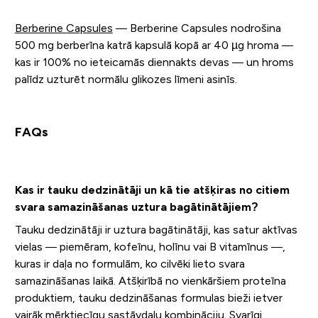
Berberine Capsules
— Berberine Capsules nodrošina
500 mg berberīna katrā kapsulā kopā ar 40 µg hroma —
kas ir 100% no ieteicamās diennakts devas — un hroms
palīdz uzturēt normālu glikozes līmeni asinīs.
FAQs
Kas ir tauku dedzinātāji un kā tie atšķiras no citiem
svara samazināšanas uztura bagātinātājiem?
Tauku dedzinātāji ir uztura bagātinātāji, kas satur aktīvas
vielas — piemēram, kofeīnu, holīnu vai B vitamīnus —,
kuras ir daļa no formulām, ko cilvēki lieto svara
samazināšanas laikā. Atšķirībā no vienkāršiem proteīna
produktiem, tauku dedzināšanas formulas bieži ietver
vairāk mērķtiecīgu sastāvdaļu kombināciju. Svarīgi