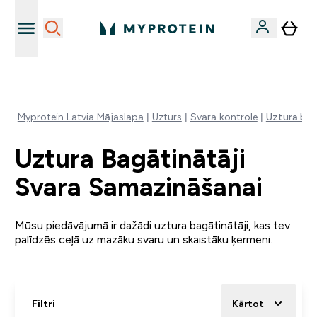
Vēlies 10€ kredītu?
Myprotein Latvia Mājaslapa
Uzturs
Svara kontrole
Uztura bagā
Uztura Bagātinātāji
Svara Samazināšanai
Mūsu piedāvājumā ir dažādi uztura bagātinātāji, kas tev
palīdzēs ceļā uz mazāku svaru un skaistāku ķermeni.
Filtri
Kārtot