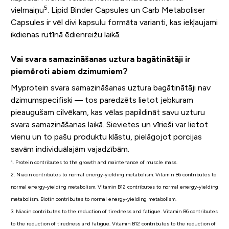
5
vielmaiņu
. Lipid Binder Capsules un Carb Metaboliser
Capsules ir vēl divi kapsulu formāta varianti, kas iekļaujami
ikdienas rutīnā ēdienreižu laikā.
Vai svara samazināšanas uztura bagātinātāji ir
piemēroti abiem dzimumiem?
Myprotein svara samazināšanas uztura bagātinātāji nav
dzimumspecifiski — tos paredzēts lietot jebkuram
pieaugušam cilvēkam, kas vēlas papildināt savu uzturu
svara samazināšanas laikā. Sievietes un vīrieši var lietot
vienu un to pašu produktu klāstu, pielāgojot porcijas
savām individuālajām vajadzībām.
1. Protein contributes to the growth and maintenance of muscle mass.
2. Niacin contributes to normal energy-yielding metabolism. Vitamin B6 contributes to
normal energy-yielding metabolism. Vitamin B12 contributes to normal energy-yielding
metabolism. Biotin contributes to normal energy-yielding metabolism.
3. Niacin contributes to the reduction of tiredness and fatigue. Vitamin B6 contributes
to the reduction of tiredness and fatigue. Vitamin B12 contributes to the reduction of