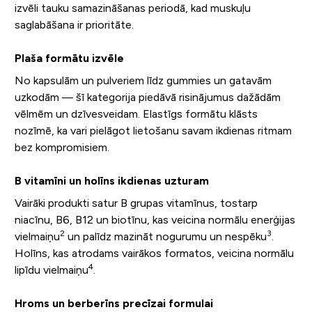
izvēli tauku samazināšanas periodā, kad muskuļu
saglabāšana ir prioritāte.
Plaša formātu izvēle
No kapsulām un pulveriem līdz gummies un gatavām
uzkodām — šī kategorija piedāvā risinājumus dažādām
vēlmēm un dzīvesveidam. Elastīgs formātu klāsts
nozīmē, ka vari pielāgot lietošanu savam ikdienas ritmam
bez kompromisiem.
B vitamīni un holīns ikdienas uzturam
Vairāki produkti satur B grupas vitamīnus, tostarp
niacīnu, B6, B12 un biotīnu, kas veicina normālu enerģijas
2
3
vielmaiņu
un palīdz mazināt nogurumu un nespēku
.
Holīns, kas atrodams vairākos formatos, veicina normālu
4
lipīdu vielmaiņu
.
Hroms un berberīns precīzai formulai