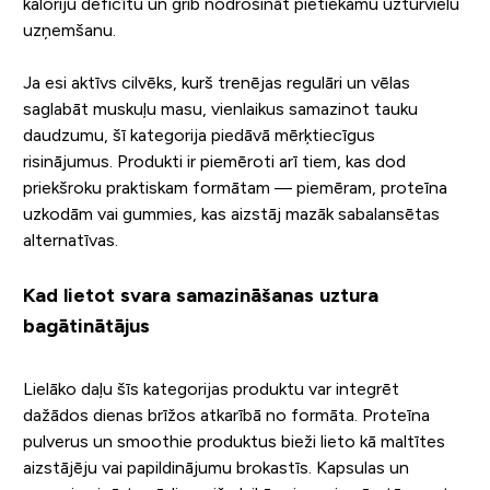
kaloriju deficītu un grib nodrošināt pietiekamu uzturvielu
uzņemšanu.
Ja esi aktīvs cilvēks, kurš trenējas regulāri un vēlas
saglabāt muskuļu masu, vienlaikus samazinot tauku
daudzumu, šī kategorija piedāvā mērķtiecīgus
risinājumus. Produkti ir piemēroti arī tiem, kas dod
priekšroku praktiskam formātam — piemēram, proteīna
uzkodām vai gummies, kas aizstāj mazāk sabalansētas
alternatīvas.
Kad lietot svara samazināšanas uztura
bagātinātājus
Lielāko daļu šīs kategorijas produktu var integrēt
dažādos dienas brīžos atkarībā no formāta. Proteīna
pulverus un smoothie produktus bieži lieto kā maltītes
aizstājēju vai papildinājumu brokastīs. Kapsulas un