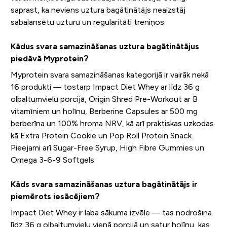
saprast, ka neviens uztura bagātinātājs neaizstāj
sabalansētu uzturu un regularitāti treniņos.
Kādus svara samazināšanas uztura bagātinātājus
piedāvā Myprotein?
Myprotein svara samazināšanas kategorijā ir vairāk nekā
16 produkti — tostarp Impact Diet Whey ar līdz 36 g
olbaltumvielu porcijā, Origin Shred Pre-Workout ar B
vitamīniem un holīnu, Berberine Capsules ar 500 mg
berberīna un 100% hroma NRV, kā arī praktiskas uzkodas
kā Extra Protein Cookie un Pop Roll Protein Snack.
Pieejami arī Sugar-Free Syrup, High Fibre Gummies un
Omega 3-6-9 Softgels.
Kāds svara samazināšanas uztura bagātinātājs ir
piemērots iesācējiem?
Impact Diet Whey ir laba sākuma izvēle — tas nodrošina
līdz 36 g olbaltumvielu vienā porcijā un satur holīnu, kas