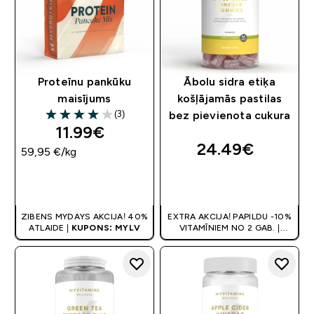
Proteīnu pankūku
Ābolu sidra etiķa
maisījums
košļājamās pastilas
(3)
bez pievienota cukura
4 out of 5 stars
11.99€‎
24.49€‎
59,95 €‎/kg
QUICK LOOK
QUICK LOOK
ZIBENS MYDAYS AKCIJA! 40%
EXTRA AKCIJA! PAPILDU -10%
ATLAIDE |
KUPONS: MYLV
VITAMĪNIEM NO 2 GAB. |
ATLAIDE GROZĀ