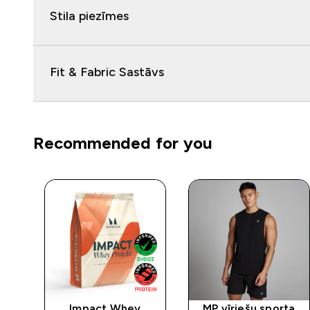
Stila piezīmes
Fit & Fabric Sastāvs
Recommended for you
ta
Impact Whey
MP vīriešu sporta