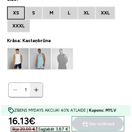
XS
S
M
L
XL
XXL
XXXL
Krāsa: Kastaņbrūna
ZIBENS MYDAYS AKCIJA! 40% ATLAIDE |
Kupons: MYLV
discounted price
16.13€‎
Nav noliktavā
Bija 20,00 €‎
Saglabāt 3,87 €‎