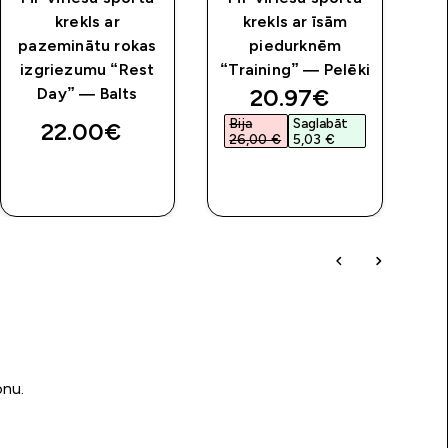
krekls ar
krekls ar īsām
pazeminātu rokas
piedurknēm
“
izgriezumu “Rest
“Training” — Pelēki
discounted price
20.97€‎
Day” — Balts
Bija
Saglabāt
22.00€‎
26,00 €‎
5,03 €‎
QUICK
QUICK
LOOK
LOOK
onu.