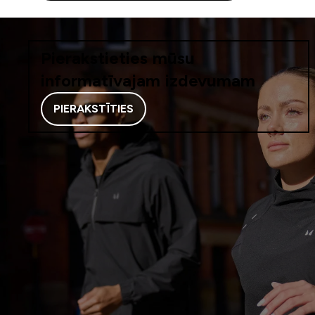
Pierakstieties mūsu
informatīvajam izdevumam
PIERAKSTĪTIES