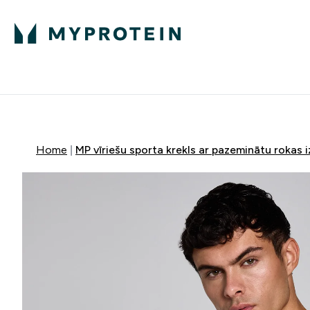
Proteīns
Uzturs
Sporta apģērb
Enter Proteīns submenu
Enter Uzturs sub
⌄
⌄
Bezmaksas pieg
Home
MP vīriešu sporta krekls ar pazeminātu rokas 