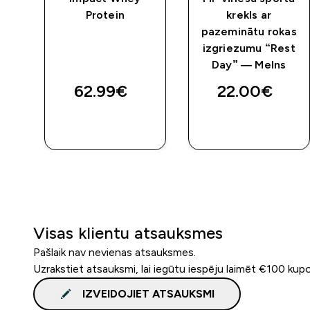
Protein
krekls ar
as
pazeminātu rokas
izgriezumu “Rest
ts
Day” — Melns
62.99€‎
22.00€‎
QUICK
QUICK
LOOK
LOOK
Visas klientu atsauksmes
Pašlaik nav nevienas atsauksmes.
Uzrakstiet atsauksmi, lai iegūtu iespēju laimēt €100 kup
IZVEIDOJIET ATSAUKSMI