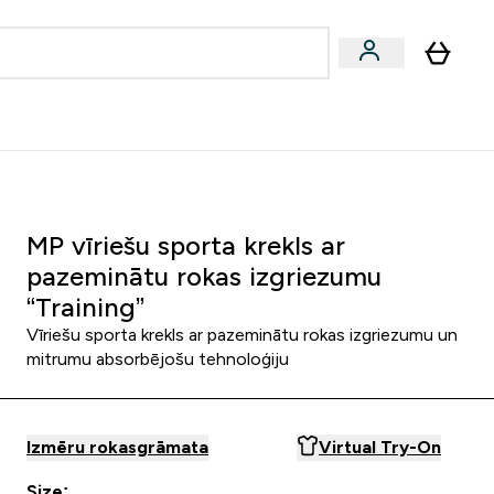
zcelsmes
Sniegums
Piedāvājumi!
s | Dzērieni submenu
Enter Vegānu un augu izcelsmes submenu
Enter Sniegums submenu
⌄
⌄
Palīdzības centrs
MP vīriešu sporta krekls ar
pazeminātu rokas izgriezumu
“Training”
Vīriešu sporta krekls ar pazeminātu rokas izgriezumu un
mitrumu absorbējošu tehnoloģiju
Izmēru rokasgrāmata
Virtual Try-On
Size: