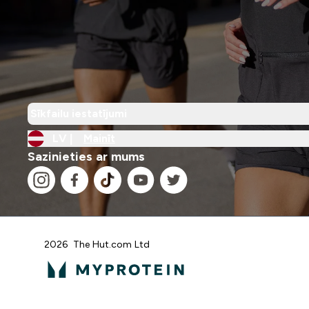
Sīkfailu iestatījumi
LV |
Mainīt
Sazinieties ar mums
2026 The Hut.com Ltd