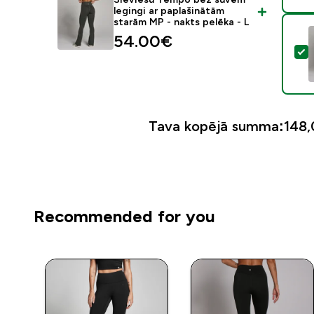
legingi ar paplašinātām
starām MP - nakts pelēka - L
54.00€‎
A
Tava kopējā summa:
148,
Recommended for you