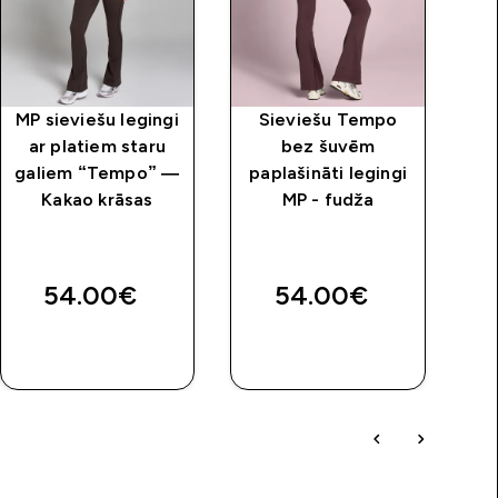
MP sieviešu legingi
Sieviešu Tempo
ar platiem staru
bez šuvēm
galiem “Tempo” —
paplašināti legingi
Kakao krāsas
MP - fudža
a
54.00€‎
54.00€‎
QUICK
QUICK
LOOK
LOOK