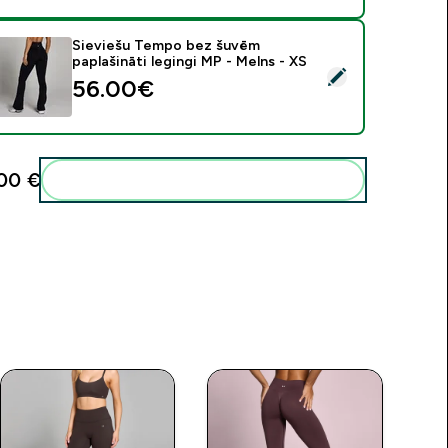
Sieviešu Tempo bez šuvēm
paplašināti legingi MP - Melns - XS
tlasīt šo produktu - Sieviešu Tempo bez šuvēm paplašināti leg
56.00€‎
00 €‎
Pievienot šos produktus savai rutīnai