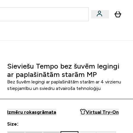
zcelsmes
Sniegums
Piedāvājumi!
s | Dzērieni submenu
Enter Vegānu un augu izcelsmes submenu
Enter Sniegums submenu
⌄
⌄
Palīdzības centrs
Sieviešu Tempo bez šuvēm legingi
ar paplašinātām starām MP
Bez šuvēm legingi ar paplašinātām starām ar 4 virzienu
stiepjamību un sviedru atvairoša tehnoloģiju
Izmēru rokasgrāmata
Virtual Try-On
Size: