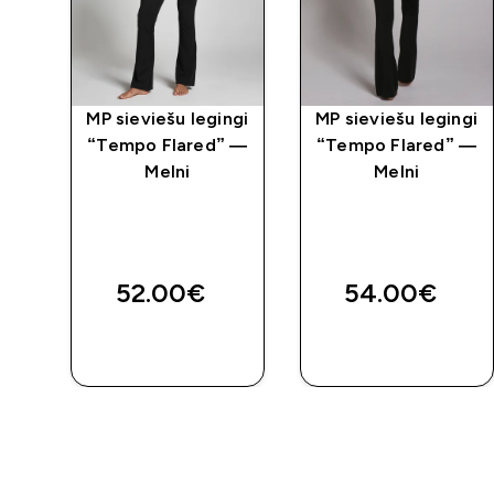
ngi
MP sieviešu legingi
MP sieviešu legingi
“Tempo Flared” —
“Tempo Flared” —
u
Melni
Melni
 –
ed price
52.00€‎
54.00€‎
QUICK
QUICK
LOOK
LOOK