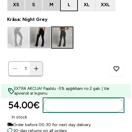
XS
S
M
L
XL
XXL
Krāsa: Night Grey
EXTRA AKCIJA! Papildu -5% apģērbam no 2 gab. | Var
apvienot ar kuponu
54.00€‎
Pievienot grozam
In stock
Order before 00:30 for next day delivery
30-day returns on all orders