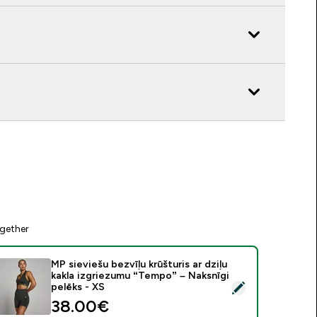
gether
MP sieviešu bezvīļu krūšturis ar dziļu
kakla izgriezumu “Tempo” – Naksnīgi
tlasīt šo produktu - MP sieviešu bezvīļu krūšturis ar dziļu kakl
pelēks - XS
38.00€‎