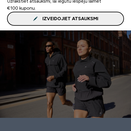
Uzrakstiet atsauksmi, lai iegūtu iespēju laimēt
€100 kuponu.
IZVEIDOJIET ATSAUKSMI