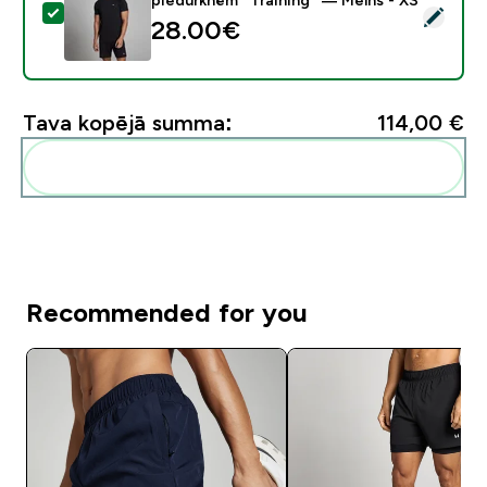
Atlasīt šo produktu - MP vīriešu sporta krekls ar īsām
28.00€‎
Tava kopējā summa:
114,00 €‎
Pievienot šos produktus savai rutīnai
Recommended for you