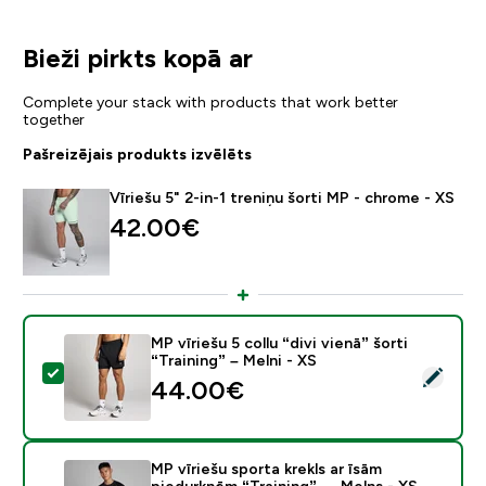
Bieži pirkts kopā ar
Complete your stack with products that work better
together
Pašreizējais produkts izvēlēts
Vīriešu 5" 2-in-1 treniņu šorti MP - chrome - XS
42.00€‎
MP vīriešu 5 collu “divi vienā” šorti
“Training” – Melni - XS
Atlasīt šo produktu - MP vīriešu 5 collu “divi vienā” šort
44.00€‎
MP vīriešu sporta krekls ar īsām
piedurknēm “Training” — Melns - XS