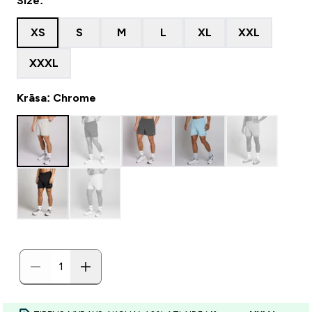
Size:
XS
S
M
L
XL
XXL
XXXL
Krāsa: Chrome