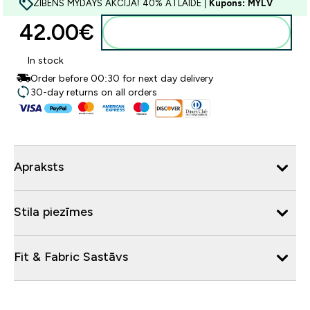
ZIBENS MYDAYS AKCIJA! 40% ATLAIDE |
Kupons: MYLV
42.00€‎
Pievienot grozam
In stock
Order before 00:30 for next day delivery
30-day returns on all orders
Apraksts
Stila piezīmes
Fit & Fabric Sastāvs