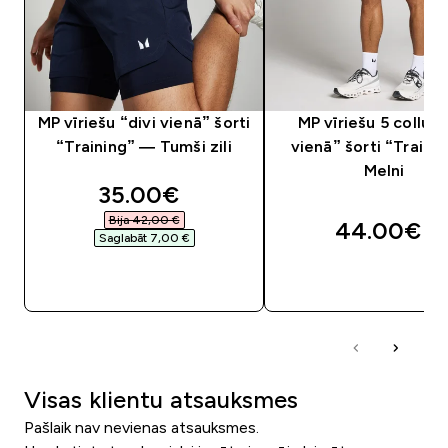
MP vīriešu “divi vienā” šorti
MP vīriešu 5 collu “
“Training” — Tumši zili
vienā” šorti “Trainin
Melni
discounted price
35.00€‎
Bija 42,00 €‎
44.00€‎
Saglabāt 7,00 €‎
QUICK LOOK
QUICK LOOK
Visas klientu atsauksmes
Pašlaik nav nevienas atsauksmes.