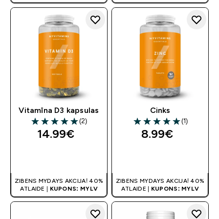
Vitamīna D3 kapsulas
Cinks
(2)
(1)
5 out of 5 stars
5 out of 5 stars
14.99€‎
8.99€‎
QUICK LOOK
QUICK LOOK
ZIBENS MYDAYS AKCIJA! 40%
ZIBENS MYDAYS AKCIJA! 40%
ATLAIDE |
KUPONS: MYLV
ATLAIDE |
KUPONS: MYLV