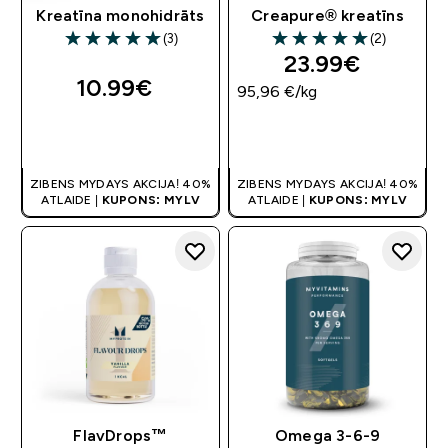
Kreatīna monohidrāts
Creapure® kreatīns
(3)
(2)
5 out of 5 stars
5 out of 5 stars
23.99€‎
10.99€‎
95,96 €‎/kg
QUICK LOOK
QUICK LOOK
ZIBENS MYDAYS AKCIJA! 40%
ZIBENS MYDAYS AKCIJA! 40%
ATLAIDE |
KUPONS: MYLV
ATLAIDE |
KUPONS: MYLV
FlavDrops™
Omega 3-6-9