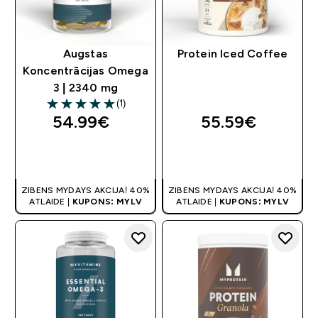
Augstas
Protein Iced Coffee
Koncentrācijas Omega
3 | 2340 mg
(1)
5 out of 5 stars
54.99€‎
55.59€‎
QUICK LOOK
QUICK LOOK
ZIBENS MYDAYS AKCIJA! 40%
ZIBENS MYDAYS AKCIJA! 40%
ATLAIDE |
KUPONS: MYLV
ATLAIDE |
KUPONS: MYLV