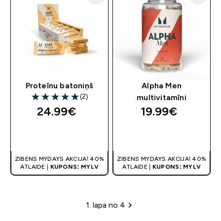
Proteīnu batoniņš
Alpha Men
(2)
multivitamīni
5 out of 5 stars
24.99€‎
19.99€‎
QUICK LOOK
QUICK LOOK
ZIBENS MYDAYS AKCIJA! 40%
ZIBENS MYDAYS AKCIJA! 40%
ATLAIDE |
KUPONS: MYLV
ATLAIDE |
KUPONS: MYLV
1. lapa no 4
Lapu šķirošana