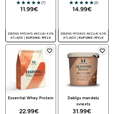
(7)
(2)
4.86 out of 5 stars
5 out of 5 stars
11.99€‎
14.99€‎
QUICK LOOK
QUICK LOOK
ZIBENS MYDAYS AKCIJA! 40%
ZIBENS MYDAYS AKCIJA! 40%
ATLAIDE |
KUPONS: MYLV
ATLAIDE |
KUPONS: MYLV
Essential Whey Protein
Dabīgs mandeļu
sviests
22.99€‎
31.99€‎