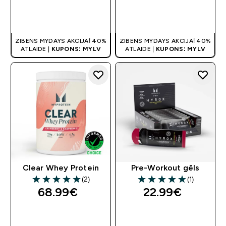
QUICK LOOK
QUICK LOOK
ZIBENS MYDAYS AKCIJA! 40%
ZIBENS MYDAYS AKCIJA! 40%
ATLAIDE |
KUPONS: MYLV
ATLAIDE |
KUPONS: MYLV
Clear Whey Protein
Pre-Workout gēls
(2)
(1)
5 out of 5 stars
5 out of 5 stars
68.99€‎
22.99€‎
QUICK LOOK
QUICK LOOK