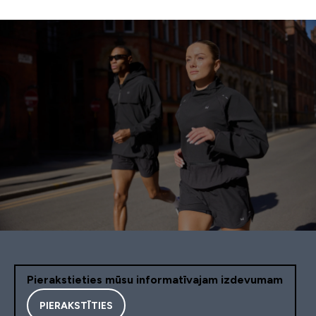
Pierakstieties mūsu informatīvajam izdevumam
PIERAKSTĪTIES