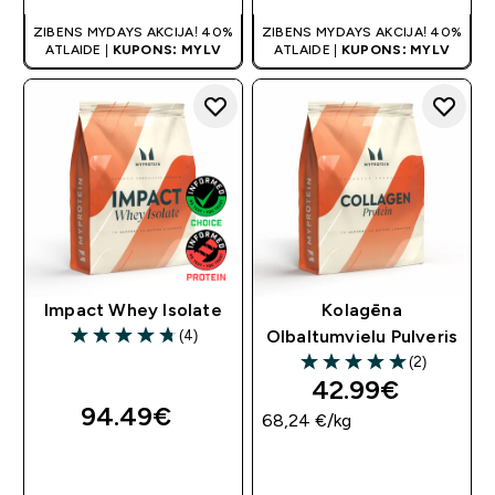
ZIBENS MYDAYS AKCIJA! 40%
ZIBENS MYDAYS AKCIJA! 40%
ATLAIDE |
KUPONS: MYLV
ATLAIDE |
KUPONS: MYLV
Impact Whey Isolate
Kolagēna
(4)
Olbaltumvielu Pulveris
4.75 out of 5 stars
(2)
5 out of 5 stars
42.99€‎
94.49€‎
68,24 €‎/kg
QUICK LOOK
QUICK LOOK