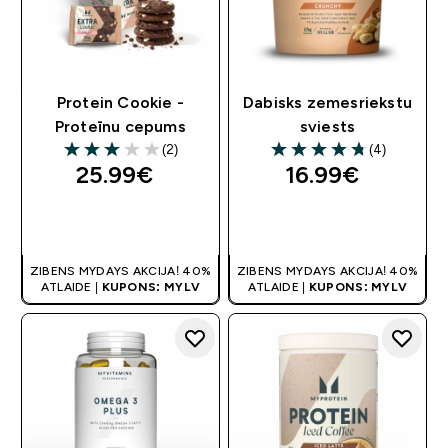
Protein Cookie -
Dabisks zemesriekstu
Proteīnu cepums
sviests
(2)
(4)
3 out of 5 stars
4.75 out of 5 stars
25.99€‎
16.99€‎
QUICK LOOK
QUICK LOOK
ZIBENS MYDAYS AKCIJA! 40%
ZIBENS MYDAYS AKCIJA! 40%
ATLAIDE |
KUPONS: MYLV
ATLAIDE |
KUPONS: MYLV