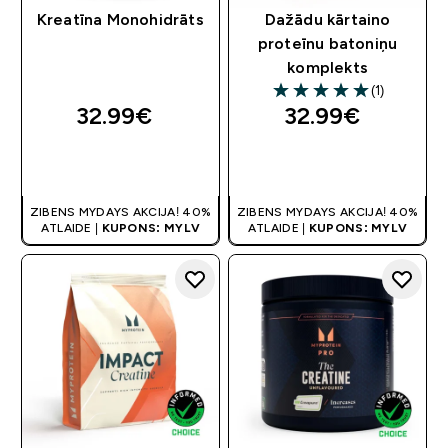
Kreatīna Monohidrāts
Dažādu kārtaino
proteīnu batoniņu
komplekts
(1)
5 out of 5 stars
32.99€‎
32.99€‎
QUICK LOOK
QUICK LOOK
ZIBENS MYDAYS AKCIJA! 40%
ZIBENS MYDAYS AKCIJA! 40%
ATLAIDE |
KUPONS: MYLV
ATLAIDE |
KUPONS: MYLV