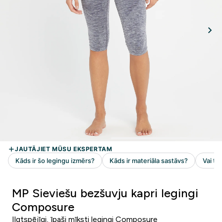
MP Sieviešu bezšuvju kapri legingi
Composure
Ilgtspējīgi, īpaši mīksti legingi Composure