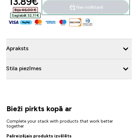
discounted price
13.89€‎
Nav noliktavā
Bija 46,00 €‎
Saglabāt 32,11 €‎
Apraksts
Stila piezīmes
Bieži pirkts kopā ar
Complete your stack with products that work better
together
Pašreizējais produkts izvēlēts