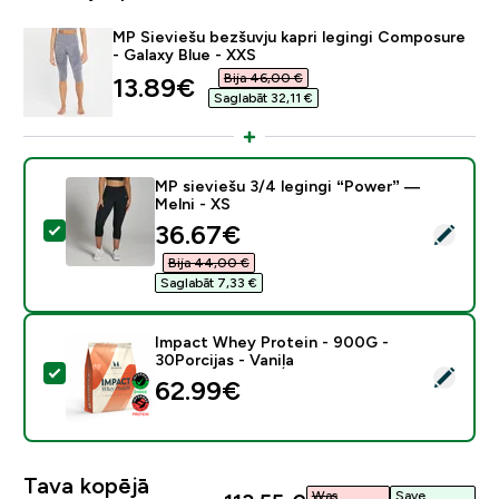
MP Sieviešu bezšuvju kapri legingi Composure
- Galaxy Blue - XXS
Bija 46,00 €‎
discounted price
13.89€‎
Saglabāt 32,11 €‎
MP sieviešu 3/4 legingi “Power” —
Melni - XS
discounted price
36.67€‎
Atlasīt šo produktu - MP sieviešu 3/4 legingi “Power” 
Bija 44,00 €‎
Saglabāt 7,33 €‎
Impact Whey Protein - 900G -
30Porcijas - Vaniļa
Atlasīt šo produktu - Impact Whey Protein - 900G - 30
62.99€‎
Tava kopējā
Was
Save