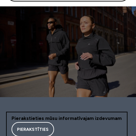
Pierakstieties mūsu informatīvajam izdevumam
PIERAKSTĪTIES