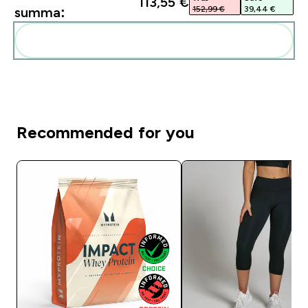
113,55 €‎
152,99 €‎
39,44 €‎
summa:
Pievienot šos produktus savai rutīnai
Recommended for you