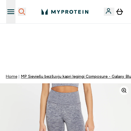
Sporta uztura kvalitāte
MYDAYS Multibuy | Līdz pat 5–10 % papildu atlaide
apģērbiem vai vitamīniem | TIKAI
0 1
:
0 2
:
0 0
:
1 1
Nap
Óra
Perc
Mp
Home
MP Sieviešu bezšuvju kapri legingi Composure - Galaxy Bl