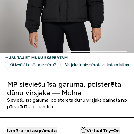
MP sieviešu īsa garuma, polsterēta
dūnu virsjaka — Melna
Sieviešu īsa garuma, polsterētā dūnu virsjaka darināta no
pārstrādāta poliamīda
Izmēru rokasgrāmata
Virtual Try-On