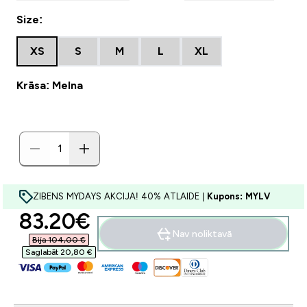
Size:
XS
S
M
L
XL
Krāsa: Melna
ZIBENS MYDAYS AKCIJA! 40% ATLAIDE |
Kupons: MYLV
discounted price
83.20€‎
Nav noliktavā
Bija 104,00 €‎
Saglabāt 20,80 €‎