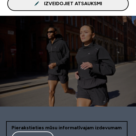
IZVEIDOJIET ATSAUKSMI
Pierakstieties mūsu informatīvajam izdevumam