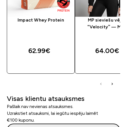
Impact Whey Protein
MP sieviešu vējja
“Velocity” — Mel
62.99€‎
64.00€‎
QUICK LOOK
QUICK LOOK
Visas klientu atsauksmes
Pašlaik nav nevienas atsauksmes.
Uzrakstiet atsauksmi, lai iegūtu iespēju laimēt
€100 kuponu.