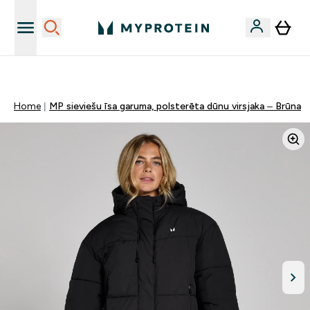
Sporta uztura kvalitāte
Home
MP sieviešu īsa garuma, polsterēta dūnu virsjaka – Brūna