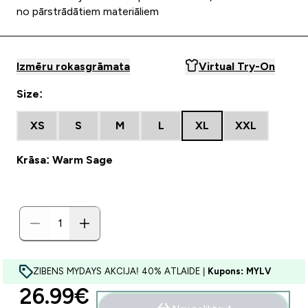
no pārstrādātiem materiāliem
Izmēru rokasgrāmata
Virtual Try-On
Size:
XS
S
M
L
XL
XXL
Krāsa: Warm Sage
ZIBENS MYDAYS AKCIJA! 40% ATLAIDE |
Kupons: MYLV
discounted price
26.99€‎