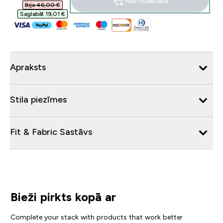
Nav noliktavā
Bija 46,00 €‎
Saglabāt 19,01 €‎
Apraksts
Stila piezīmes
Fit & Fabric Sastāvs
Bieži pirkts kopā ar
Complete your stack with products that work better