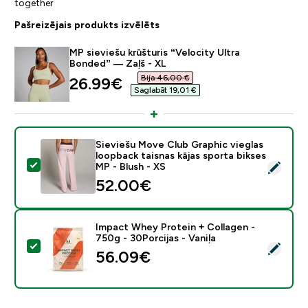
together
Pašreizējais produkts izvēlēts
MP sieviešu krūšturis “Velocity Ultra
Bonded” — Zaļš - XL
Bija 46,00 €‎
discounted price
26.99€‎
Saglabāt 19,01 €‎
Sieviešu Move Club Graphic vieglas
loopback taisnas kājas sporta bikses
Atlasīt šo produktu - Sieviešu Move Club Graphic viegl
MP - Blush - XS
52.00€‎
Impact Whey Protein + Collagen -
750g - 30Porcijas - Vaniļa
Atlasīt šo produktu - Impact Whey Protein + Collagen 
56.09€‎