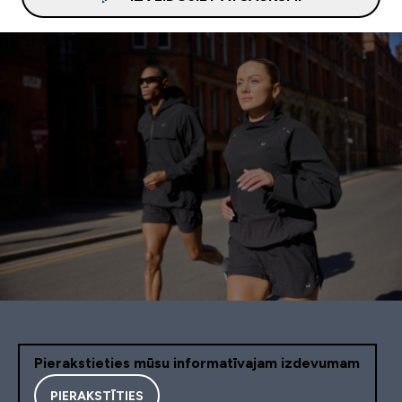
Pierakstieties mūsu informatīvajam izdevumam
PIERAKSTĪTIES