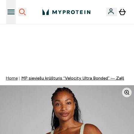
Sporta uztura kvalitāte
MYDAYS Multibuy | Līdz pat 5–10 % papildu atlaide
apģērbiem vai vitamīniem | TIKAI
0 0
:
1 0
:
0 1
:
2 1
Nap
Óra
Perc
Mp
Home
MP sieviešu krūšturis “Velocity Ultra Bonded” — Zaļš