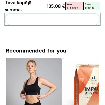
Tava kopējā
Was
Save
135,08 €‎
154,09 €‎
19,01 €‎
summa:
Pievienot šos produktus savai rutīnai
Recommended for you