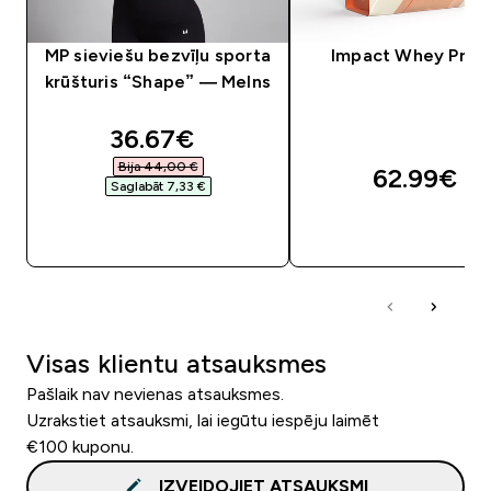
MP sieviešu bezvīļu sporta
Impact Whey Prot
krūšturis “Shape” — Melns
discounted price
36.67€‎
Bija 44,00 €‎
62.99€‎
Saglabāt 7,33 €‎
QUICK LOOK
QUICK LOOK
Visas klientu atsauksmes
Pašlaik nav nevienas atsauksmes.
Uzrakstiet atsauksmi, lai iegūtu iespēju laimēt
€100 kuponu.
IZVEIDOJIET ATSAUKSMI