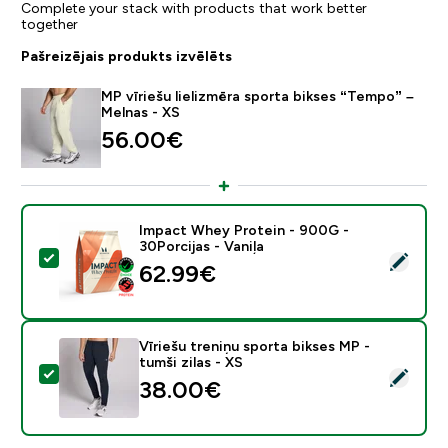
Complete your stack with products that work better
together
Pašreizējais produkts izvēlēts
MP vīriešu lielizmēra sporta bikses “Tempo” –
Melnas - XS
56.00€‎
Impact Whey Protein - 900G -
30Porcijas - Vaniļa
Atlasīt šo produktu - Impact Whey Protein - 900G - 30
62.99€‎
Vīriešu treniņu sporta bikses MP -
tumši zilas - XS
Atlasīt šo produktu - Vīriešu treniņu sporta bikses MP -
38.00€‎