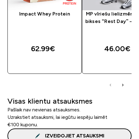
Impact Whey Protein
MP vīriešu lielizmēra 
bikses “Rest Day” — 
62.99€‎
46.00€‎
QUICK LOOK
QUICK LOOK
Visas klientu atsauksmes
Pašlaik nav nevienas atsauksmes.
Uzrakstiet atsauksmi, lai iegūtu iespēju laimēt
€100 kuponu.
IZVEIDOJIET ATSAUKSMI