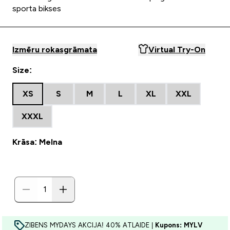
sporta bikses
Izmēru rokasgrāmata
Virtual Try-On
Size:
XS
S
M
L
XL
XXL
XXXL
Krāsa: Melna
ZIBENS MYDAYS AKCIJA! 40% ATLAIDE |
Kupons: MYLV