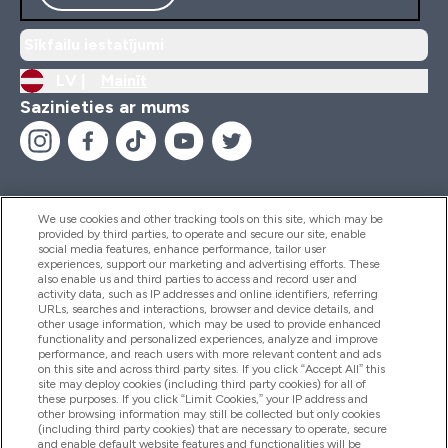
Sīkfailu iestatījumi
LV |
Mainīt
Sazinieties ar mums
We use cookies and other tracking tools on this site, which may be
provided by third parties, to operate and secure our site, enable
Palīdzība Un Informācija
social media features, enhance performance, tailor user
experiences, support our marketing and advertising efforts. These
also enable us and third parties to access and record user and
activity data, such as IP addresses and online identifiers, referring
Produkti
URLs, searches and interactions, browser and device details, and
other usage information, which may be used to provide enhanced
functionality and personalized experiences, analyze and improve
performance, and reach users with more relevant content and ads
on this site and across third party sites. If you click “Accept All” this
Informācija Par Uzņēmumu
site may deploy cookies (including third party cookies) for all of
these purposes. If you click “Limit Cookies,” your IP address and
other browsing information may still be collected but only cookies
(including third party cookies) that are necessary to operate, secure
Lojalitāte Un Bonusi
and enable default website features and functionalities will be