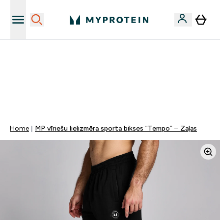
Sporta uztura kvalitāte
MYDAYS Multibuy | Līdz pat 5–10 % papildu atlaide
apģērbiem vai vitamīniem | TIKAI
0 0
:
2 3
:
4 1
:
0 2
Nap
Óra
Perc
Mp
Home
MP vīriešu lielizmēra sporta bikses “Tempo” – Zaļas