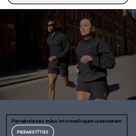
Pierakstieties mūsu informatīvajam izdevumam
PIERAKSTĪTIES