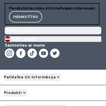
Pierakstieties mūsu informatīvajam izdevumam
PIERAKSTĪTIES
Sīkfailu iestatījumi
LV |
Mainīt
Sazinieties ar mums
Palīdzība Un Informācija
Produkti