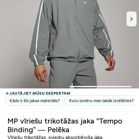
MP vīriešu trikotāžas jaka “Tempo
Binding” — Pelēka
Vīriešu trikotāžas, sviedru absorbējoša jaka