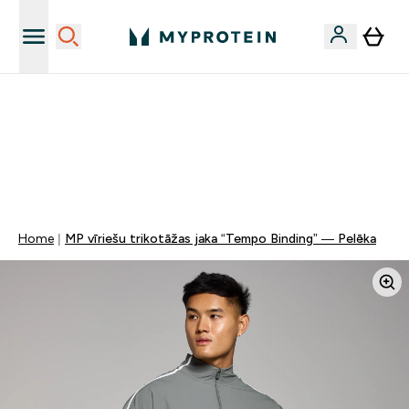
Sporta uztura kvalitāte
MYDAYS Multibuy | Līdz pat 5–10 % papildu atlaide
apģērbiem vai vitamīniem | TIKAI
0 0
:
1 4
:
3 5
:
5 4
Nap
Óra
Perc
Mp
Home
MP vīriešu trikotāžas jaka “Tempo Binding” — Pelēka