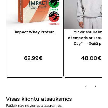
Impact Whey Protein
MP vīriešu lielizm
džemperis ar kapuci 
Day” — Gaiši pelē
62.99€‎
48.00€‎
QUICK LOOK
QUICK LOOK
Visas klientu atsauksmes
Pašlaik nav nevienas atsauksmes.