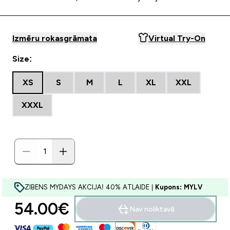
Izmēru rokasgrāmata
Virtual Try-On
Size:
XS
S
M
L
XL
XXL
XXXL
ZIBENS MYDAYS AKCIJA! 40% ATLAIDE |
Kupons: MYLV
54.00€‎
Nav noliktavā