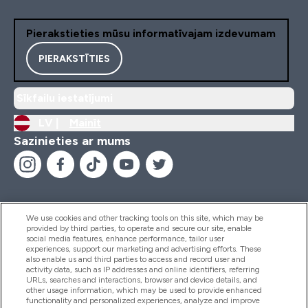
Pierakstieties mūsu informatīvajam izdevumam
PIERAKSTĪTIES
Sīkfailu iestatījumi
LV |
Mainīt
Sazinieties ar mums
We use cookies and other tracking tools on this site, which may be
provided by third parties, to operate and secure our site, enable
Palīdzība Un Informācija
social media features, enhance performance, tailor user
experiences, support our marketing and advertising efforts. These
also enable us and third parties to access and record user and
activity data, such as IP addresses and online identifiers, referring
Produkti
URLs, searches and interactions, browser and device details, and
other usage information, which may be used to provide enhanced
functionality and personalized experiences, analyze and improve