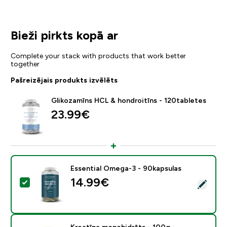
Bieži pirkts kopā ar
Complete your stack with products that work better
together
Pašreizējais produkts izvēlēts
Glikozamīns HCL & hondroitīns - 120tabletes
23.99€‎
Essential Omega-3 - 90kapsulas
14.99€‎
Atlasīt šo produktu - Essential Omega-3 - 90kapsulas
Kreatīna monohidrāts - 100g -