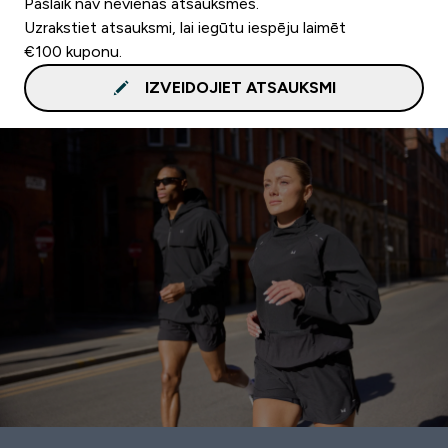
Pašlaik nav nevienas atsauksmes.
Uzrakstiet atsauksmi, lai iegūtu iespēju laimēt
€100 kuponu.
IZVEIDOJIET ATSAUKSMI