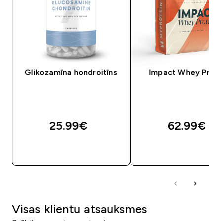
Glikozamīna hondroitīns
Impact Whey Prot
25.99€‎
62.99€‎
QUICK LOOK
QUICK LOOK
Visas klientu atsauksmes