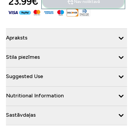
23.99€‎
Nav noliktavā
Apraksts
Stila piezīmes
Suggested Use
Nutritional Information
Sastāvdaļas