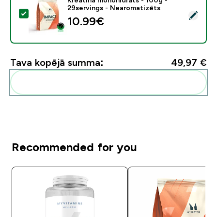
29servings - Nearomatizēts
Atlasīt šo produktu - Kreatīna monohidrāts - 100g - 
10.99€‎
Tava kopējā summa:
49,97 €‎
Pievienot šos produktus savai rutīnai
Recommended for you