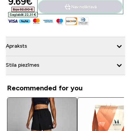
discounted price
9.69€‎
Nav noliktavā
Bija 32,00 €‎
Saglabāt 22,31 €‎
Apraksts
Stila piezīmes
Recommended for you