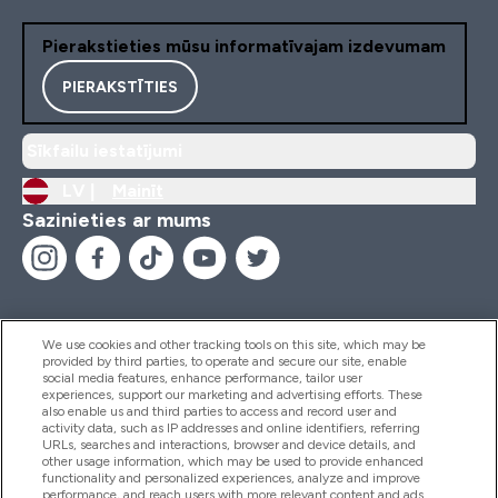
Pierakstieties mūsu informatīvajam izdevumam
PIERAKSTĪTIES
Sīkfailu iestatījumi
LV |
Mainīt
Sazinieties ar mums
We use cookies and other tracking tools on this site, which may be
provided by third parties, to operate and secure our site, enable
Palīdzība Un Informācija
social media features, enhance performance, tailor user
experiences, support our marketing and advertising efforts. These
also enable us and third parties to access and record user and
activity data, such as IP addresses and online identifiers, referring
Produkti
URLs, searches and interactions, browser and device details, and
other usage information, which may be used to provide enhanced
functionality and personalized experiences, analyze and improve
performance, and reach users with more relevant content and ads