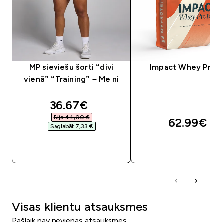
MP sieviešu šorti “divi
Impact Whey Prot
vienā” “Training” – Melni
discounted price
36.67€‎
Bija 44,00 €‎
62.99€‎
Saglabāt 7,33 €‎
QUICK LOOK
QUICK LOOK
Visas klientu atsauksmes
Pašlaik nav nevienas atsauksmes.