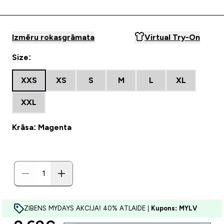
Izmēru rokasgrāmata
Virtual Try-On
Size:
XXS
XS
S
M
L
XL
XXL
Krāsa: Magenta
ZIBENS MYDAYS AKCIJA! 40% ATLAIDE |
Kupons: MYLV