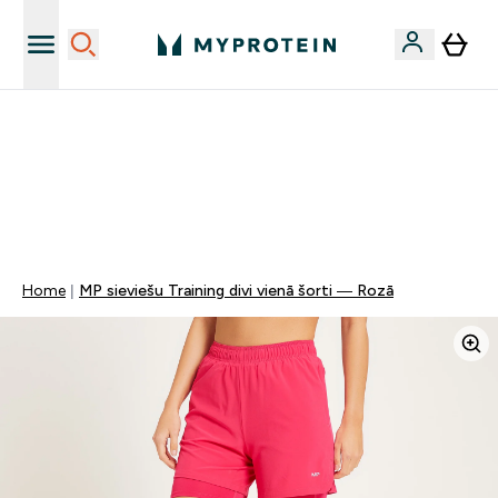
Sporta uztura kvalitāte
MYDAYS Multibuy | Līdz pat 5–10 % papildu atlaide
apģērbiem vai vitamīniem | TIKAI
0 0
:
1 0
:
0 3
:
4 1
Nap
Óra
Perc
Mp
Home
MP sieviešu Training divi vienā šorti — Rozā