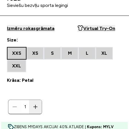
Sieviešu bezvīļu sporta legingi
Izmēru rokasgrāmata
Virtual Try-On
Size:
XXS
XS
S
M
L
XL
XXL
Krāsa: Petal
ZIBENS MYDAYS AKCIJA! 40% ATLAIDE |
Kupons: MYLV