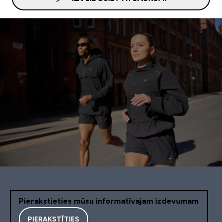
Pierakstieties mūsu informatīvajam izdevumam
PIERAKSTĪTIES