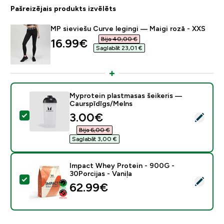
Pašreizējais produkts izvēlēts
MP sieviešu Curve legingi — Maigi rozā - XXS
Bija 40,00 €‎
discounted price
16.99€‎
Saglabāt 23,01 €‎
Myprotein plastmasas šeikeris —
Caurspīdīgs/Melns
discounted price
3.00€‎
Atlasīt šo produktu - Myprotein plastmasas šeikeris 
Bija 6,00 €‎
Saglabāt 3,00 €‎
Impact Whey Protein - 900G -
30Porcijas - Vaniļa
Atlasīt šo produktu - Impact Whey Protein - 900G - 30
62.99€‎