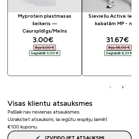
Myprotein plastmasas
Sieviešu Active legin
šeikeris —
kabatām MP - mel
Caurspīdīgs/Melns
discounted price
discounte
3.00€‎
31.67€‎
Bija 6,00 €‎
Bija 38,00 €‎
Saglabāt 3,00 €‎
Saglabāt 6,33 €‎
QUICK LOOK
QUICK LOOK
Visas klientu atsauksmes
Pašlaik nav nevienas atsauksmes.
Uzrakstiet atsauksmi, lai iegūtu iespēju laimēt
€100 kuponu.
IZVEIDOJIET ATSAUKSMI