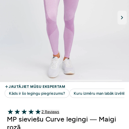
2 customer reviews
2 Reviews
5 out of 5 stars
MP sieviešu Curve legingi — Maigi
rozā