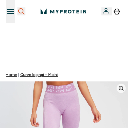
Sporta uztura kvalitāte
MYDAYS Multibuy | Līdz pat 5–10 % papildu atlaide
apģērbiem vai vitamīniem | TIKAI
0 0
:
0 8
:
3 3
:
4 4
Nap
Óra
Perc
Mp
Home
Curve legingi - Melni