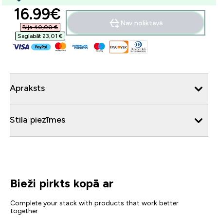
discounted price
16.99€‎
Nav noliktavā
Bija 40,00 €‎
Saglabāt 23,01 €‎
Apraksts
Stila piezīmes
Bieži pirkts kopā ar
Complete your stack with products that work better
together