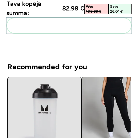
Tava kopējā
Was
Save
82,98 €‎
108,99 €‎
26,01 €‎
summa:
Pievienot šos produktus savai rutīnai
Recommended for you