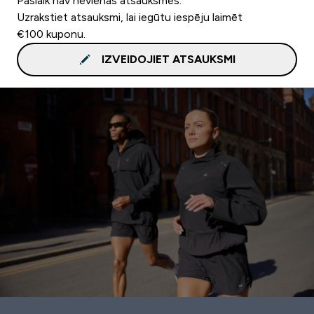
Pašlaik nav nevienas atsauksmes.
Uzrakstiet atsauksmi, lai iegūtu iespēju laimēt
€100 kuponu.
IZVEIDOJIET ATSAUKSMI