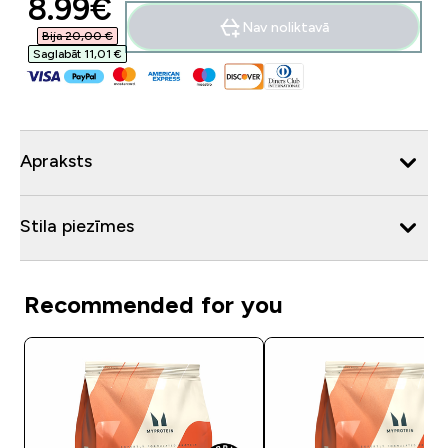
discounted price
8.99€‎
Nav noliktavā
Bija 20,00 €‎
Saglabāt 11,01 €‎
Apraksts
Stila piezīmes
Recommended for you