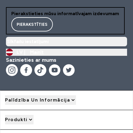
Pierakstieties mūsu informatīvajam izdevumam
PIERAKSTĪTIES
Sīkfailu iestatījumi
LV |
Mainīt
Sazinieties ar mums
Palīdzība Un Informācija
Produkti