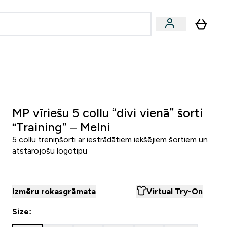
zcelsmes
Sniegums
Piedāvājumi!
s | Dzērieni submenu
Enter Vegānu un augu izcelsmes submenu
Enter Sniegums submenu
⌄
⌄
Palīdzības centrs
MP vīriešu 5 collu “divi vienā” šorti
“Training” – Melni
5 collu treniņšorti ar iestrādātiem iekšējiem šortiem un
atstarojošu logotipu
Izmēru rokasgrāmata
Virtual Try-On
Size: