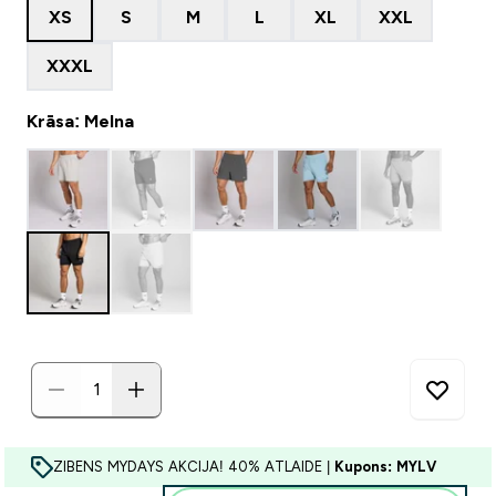
XS
S
M
L
XL
XXL
XXXL
Krāsa: Melna
ZIBENS MYDAYS AKCIJA! 40% ATLAIDE |
Kupons: MYLV