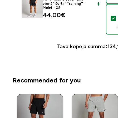
vienā” šorti “Training” –
Melni - XS
44.00€‎
A
Tava kopējā summa:
134,
Recommended for you