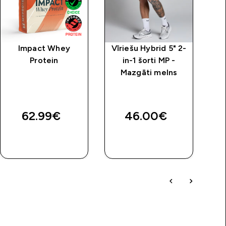
Impact Whey
Vīriešu Hybrid 5" 2-
M
Protein
in-1 šorti MP -
š
Mazgāti melns
“
price
62.99€‎
46.00€‎
QUICK
QUICK
LOOK
LOOK