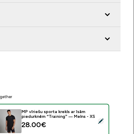
gether
MP vīriešu sporta krekls ar īsām
piedurknēm “Training” — Melns - XS
tlasīt šo produktu - MP vīriešu sporta krekls ar īsām piedurknē
28.00€‎