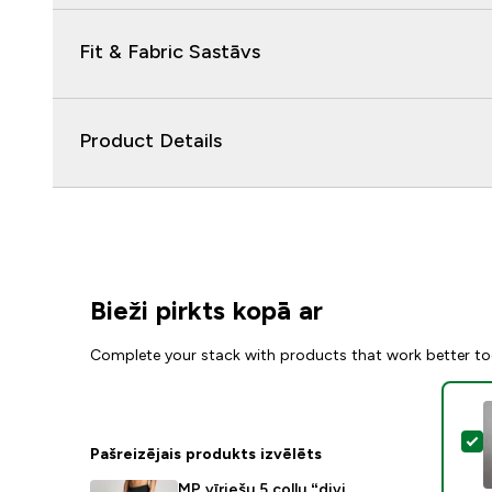
Fit & Fabric Sastāvs
Product Details
Bieži pirkts kopā ar
Complete your stack with products that work better to
A
Pašreizējais produkts izvēlēts
MP vīriešu 5 collu “divi