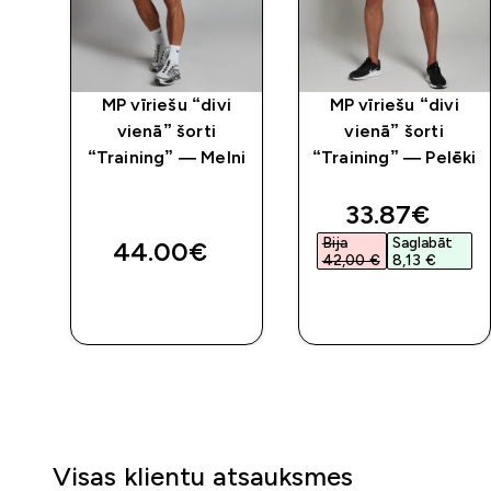
i
MP vīriešu “divi
MP vīriešu “divi
vienā” šorti
vienā” šorti
mši
“Training” — Melni
“Training” — Pelēki
ed price
discounted 
33.87€‎
Bija
Saglabāt
44.00€‎
42,00 €‎
8,13 €‎
QUICK
QUICK
LOOK
LOOK
Visas klientu atsauksmes