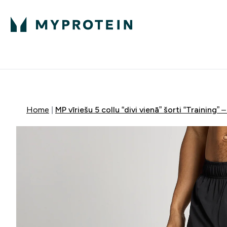
Proteīns
Uzturs
Sporta apģērb
Enter Proteīns submenu
Enter Uzturs sub
⌄
⌄
Bezmaksas pieg
Home
MP vīriešu 5 collu “divi vienā” šorti “Training” 