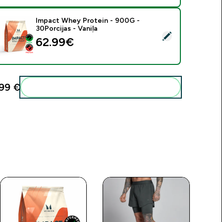
Impact Whey Protein - 900G -
30Porcijas - Vaniļa
tlasīt šo produktu - Impact Whey Protein - 900G - 30Porcijas 
62.99€‎
99 €‎
Pievienot šos produktus savai rutīnai