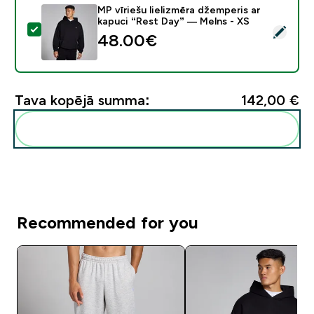
MP vīriešu lielizmēra džemperis ar
kapuci “Rest Day” — Melns - XS
Atlasīt šo produktu - MP vīriešu lielizmēra džemperis 
48.00€‎
Tava kopējā summa:
142,00 €‎
Pievienot šos produktus savai rutīnai
Recommended for you