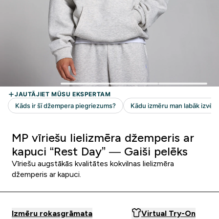
MP vīriešu lielizmēra džemperis ar
kapuci “Rest Day” — Gaiši pelēks
Vīriešu augstākās kvalitātes kokvilnas lielizmēra
džemperis ar kapuci.
Izmēru rokasgrāmata
Virtual Try-On