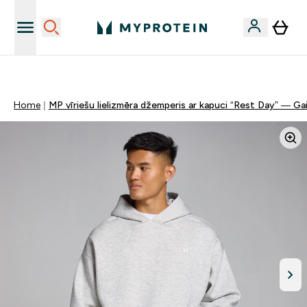
Sporta uztura kvalitāte
Home
MP vīriešu lielizmēra džemperis ar kapuci “Rest Day” — Gai