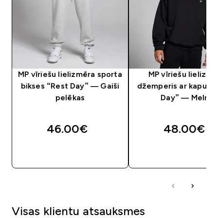
MP vīriešu lielizmēra sporta
MP vīriešu lielizm
bikses “Rest Day” — Gaiši
džemperis ar kapuci 
pelēkas
Day” — Melns
46.00€‎
48.00€‎
QUICK LOOK
QUICK LOOK
Visas klientu atsauksmes