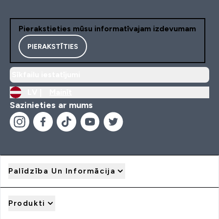
Pierakstieties mūsu informatīvajam izdevumam
PIERAKSTĪTIES
Sīkfailu iestatījumi
LV |
Mainīt
Sazinieties ar mums
Palīdzība Un Informācija
Produkti