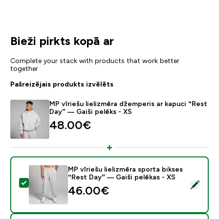
Bieži pirkts kopā ar
Complete your stack with products that work better
together
Pašreizējais produkts izvēlēts
MP vīriešu lielizmēra džemperis ar kapuci “Rest
Day” — Gaiši pelēks - XS
48.00€‎
MP vīriešu lielizmēra sporta bikses
“Rest Day” — Gaiši pelēkas - XS
Atlasīt šo produktu - MP vīriešu lielizmēra sporta biks
46.00€‎