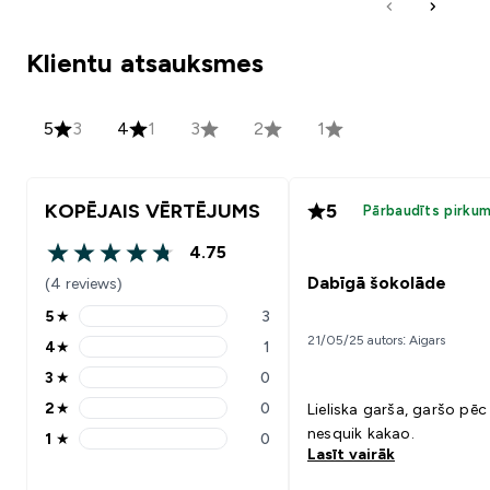
Klientu atsauksmes
5
3
4
1
3
2
1
KOPĒJAIS VĒRTĒJUMS
5
Pārbaudīts pirku
4.75
4.75 out of 5 stars
Dabīgā šokolāde
(4 reviews)
5
★
3
5 stars rating 3 reviews
21/05/25 autors: Aigars
4
★
1
4 stars rating 1 reviews
3
★
0
3 stars rating 0 reviews
2
★
0
Lieliska garša, garšo pēc
2 stars rating 0 reviews
nesquik kakao.
1
★
0
1 stars rating 0 reviews
Lasīt vairāk