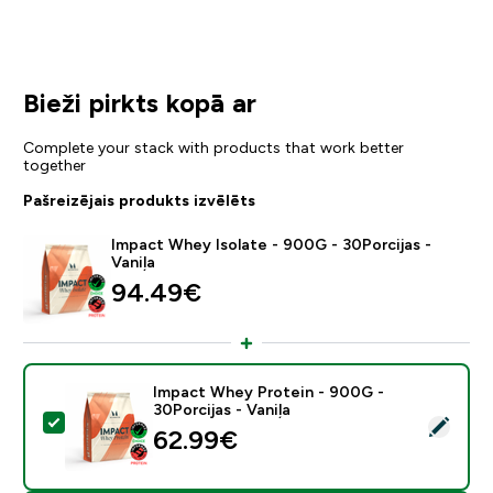
Bieži pirkts kopā ar
Complete your stack with products that work better
together
Pašreizējais produkts izvēlēts
Impact Whey Isolate - 900G - 30Porcijas -
Vaniļa
94.49€‎
Impact Whey Protein - 900G -
30Porcijas - Vaniļa
Atlasīt šo produktu - Impact Whey Protein - 900G - 30
62.99€‎