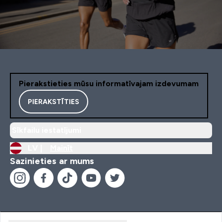
Pierakstieties mūsu informatīvajam izdevumam
PIERAKSTĪTIES
Sīkfailu iestatījumi
LV |
Mainīt
Sazinieties ar mums