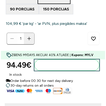
90 PORCIJAS
150 PORCIJAS
104,99 €‎ 'par kg' - 'ar PVN, plus piegādes maksa'
ZIBENS MYDAYS AKCIJA! 40% ATLAIDE |
Kupons: MYLV
94.49€‎
Pievienot grozam
In stock
Order before 00:30 for next day delivery
30-day returns on all orders