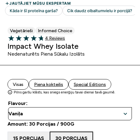
Veģetārieši
Informed Choice
4 customer reviews
4 Reviews
4.75 out of 5 stars
Impact Whey Isolate
Nedenaturēts Piena Sūkalu Izolāts
Visas
Piena kokteilis
Special Editions
Pilns garšu klāsts, kas sniegs enerģiju tavai dienai tavā gaumē.
Flavour:
Amount: 30 Porcijas / 900G
15 PORCIJAS
30 PORCIJAS