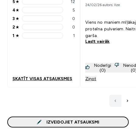
5
★
12
5 stars rating 12 reviews
24/02/26 autors: Ilze
4
★
5
4 stars rating 5 reviews
3
★
0
3 stars rating 0 reviews
Viens no maniem mīļāka
2
★
0
proteīna pulveriem. Neitr
2 stars rating 0 reviews
1
★
1
garša.
1 stars rating 1 reviews
Lasīt vairāk
Noderīgi
Nenod
(0)
(0
SKATĪT VISAS ATSAUKSMES
Ziņot
IZVEIDOJIET ATSAUKSMI