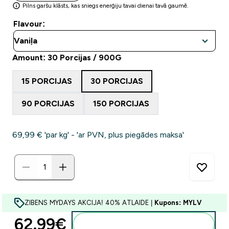
Pilns garšu klāsts, kas sniegs enerģiju tavai dienai tavā gaumē.
Flavour:
Amount: 30 Porcijas / 900G
15 PORCIJAS
30 PORCIJAS
90 PORCIJAS
150 PORCIJAS
69,99 €‎ 'par kg' - 'ar PVN, plus piegādes maksa'
ZIBENS MYDAYS AKCIJA! 40% ATLAIDE |
Kupons: MYLV
62.99€‎
Pievienot grozam