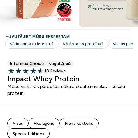
Informed Choice
Veģetārieši
18 customer reviews
18 Reviews
4.5 out of 5 stars
Impact Whey Protein
Mūsu visvairāk pārdotās sūkalu olbaltumvielas - sūkalu
proteīni
Visas
+Kolagēns
Piena kokteilis
Special Editions