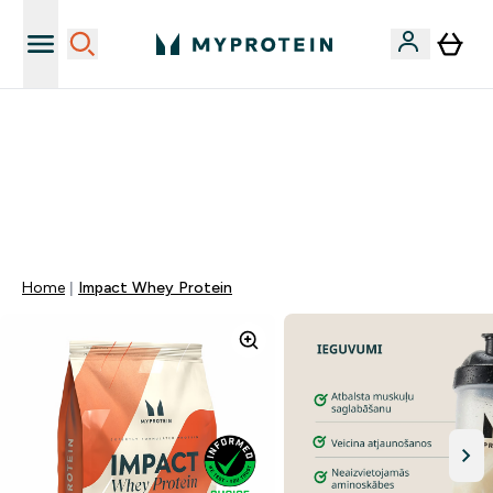
Sporta uztura kvalitāte
MYDAYS Multibuy | Līdz pat 5–10 % papildu atlaide
apģērbiem vai vitamīniem | TIKAI
0 0
:
2 3
:
4 2
:
1 3
Nap
Óra
Perc
Mp
Home
Impact Whey Protein