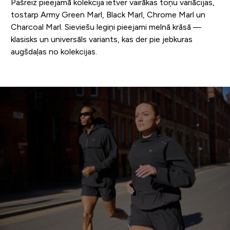
Pašreiz pieejamā kolekcija ietver vairākas toņu variācijas,
tostarp Army Green Marl, Black Marl, Chrome Marl un
Charcoal Marl. Sieviešu legiņi pieejami melnā krāsā —
klasisks un universāls variants, kas der pie jebkuras
augšdaļas no kolekcijas.