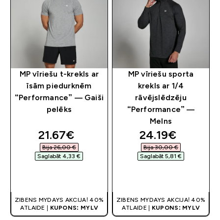
MP vīriešu t-krekls ar
MP vīriešu sporta
īsām piedurknēm
krekls ar 1/4
“Performance” — Gaiši
rāvējslēdzēju
pelēks
“Performance” —
Melns
discounted price
discounted pri
21.67€‎
24.19€‎
Bija 26,00 €‎
Bija 30,00 €‎
Saglabāt 4,33 €‎
Saglabāt 5,81 €‎
QUICK LOOK
QUICK LOOK
ZIBENS MYDAYS AKCIJA! 40%
ZIBENS MYDAYS AKCIJA! 40%
ATLAIDE |
KUPONS: MYLV
ATLAIDE |
KUPONS: MYLV