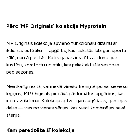
Pērc 'MP Originals' kolekcija Myprotein
MP Originals kolekcija apvieno funkcionālu dizainu ar
ikdienas estētiku — apģērbs, kas izskatās labi gan sporta
zālē, gan ārpus tās. Katrs gabals ir radīts ar domu par
kustību, komfortu un stilu, kas paliek aktuāls sezonas
pēc sezonas.
Neatkarīgi no tā, vai meklē vīriešu treniņtērpu vai sieviešu
legiņus, MP Originals piedāvā pārdomātus apģērbus, kas
ir gatavi ikdienai. Kolekcija aptver gan augšdaļas, gan lejas
daļas — viss no vienas sērijas, kas viegli kombinējas savā
starpā.
Kam paredzēta šī kolekcija