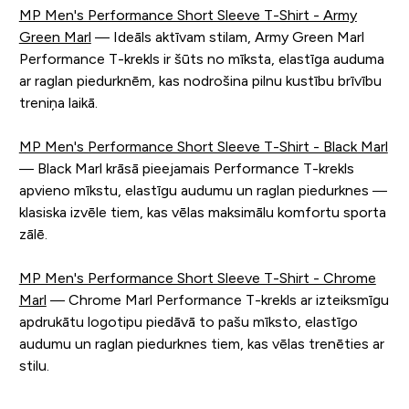
MP Men's Performance Short Sleeve T-Shirt - Army
Green Marl
— Ideāls aktīvam stilam, Army Green Marl
Performance T-krekls ir šūts no mīksta, elastīga auduma
ar raglan piedurknēm, kas nodrošina pilnu kustību brīvību
treniņa laikā.
MP Men's Performance Short Sleeve T-Shirt - Black Marl
— Black Marl krāsā pieejamais Performance T-krekls
apvieno mīkstu, elastīgu audumu un raglan piedurknes —
klasiska izvēle tiem, kas vēlas maksimālu komfortu sporta
zālē.
MP Men's Performance Short Sleeve T-Shirt - Chrome
Marl
— Chrome Marl Performance T-krekls ar izteiksmīgu
apdrukātu logotipu piedāvā to pašu mīksto, elastīgo
audumu un raglan piedurknes tiem, kas vēlas trenēties ar
stilu.