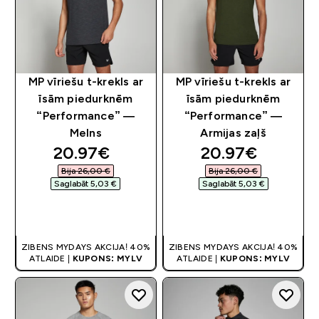
MP vīriešu t-krekls ar
MP vīriešu t-krekls ar
īsām piedurknēm
īsām piedurknēm
“Performance” —
“Performance” —
Melns
Armijas zaļš
discounted price
discounted pri
20.97€‎
20.97€‎
Bija 26,00 €‎
Bija 26,00 €‎
Saglabāt 5,03 €‎
Saglabāt 5,03 €‎
QUICK LOOK
QUICK LOOK
ZIBENS MYDAYS AKCIJA! 40%
ZIBENS MYDAYS AKCIJA! 40%
ATLAIDE |
KUPONS: MYLV
ATLAIDE |
KUPONS: MYLV