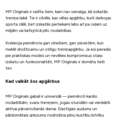
MP Originals ir radīta tiem, kam nav vienalga, kā izskatās
treniņa laikā. Tie ir cilvēki, kas vēlas apģērbu, kurš darbojas
sporta zālē, bet izskatās pietiekami labs arī pa ceļam uz
mājām vai kafejnīcā pēc nodarbības.
Kolekcija piemērota gan vīriešiem, gan sievietēm, kuri
meklē drošticamu un stilīgu treniņapģērbu. Ja esi pieradis
pie praktiskas modes un nevēlies kompromisus starp
izskatu un funkcionalitāti, MP Originals ir domāta tieši
tev.
Kad valkāt šos apģērbus
MP Originals gabali ir universāli — piemēroti kardio
nodarbībām, svara treniņiem, jogas stundām vai vienkārši
aktīvai pārvietošanās dienai. Elastīgais audums un
pārdomātais griezums nodrošina pilnu kustību brīvību