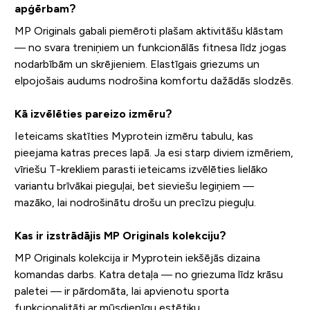
apģērbam?
MP Originals gabali piemēroti plašam aktivitāšu klāstam
— no svara treniņiem un funkcionālās fitnesa līdz jogas
nodarbībām un skrējieniem. Elastīgais griezums un
elpojošais audums nodrošina komfortu dažādās slodzēs.
Kā izvēlēties pareizo izmēru?
Ieteicams skatīties Myprotein izmēru tabulu, kas
pieejama katras preces lapā. Ja esi starp diviem izmēriem,
vīriešu T-krekliem parasti ieteicams izvēlēties lielāko
variantu brīvākai pieguļai, bet sieviešu legiņiem —
mazāko, lai nodrošinātu drošu un precīzu pieguļu.
Kas ir izstrādājis MP Originals kolekciju?
MP Originals kolekcija ir Myprotein iekšējās dizaina
komandas darbs. Katra detaļa — no griezuma līdz krāsu
paletei — ir pārdomāta, lai apvienotu sporta
funkcionalitāti ar mūsdienīgu estētiku.