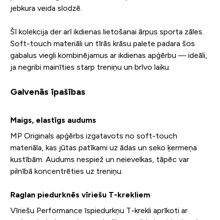
jebkura veida slodzē.
Šī kolekcija der arī ikdienas lietošanai ārpus sporta zāles.
Soft-touch materiāli un tīrās krāsu palete padara šos
gabalus viegli kombinējamus ar ikdienas apģērbu — ideāli,
ja negribi mainīties starp treniņu un brīvo laiku.
Galvenās īpašības
Maigs, elastīgs audums
MP Originals apģērbs izgatavots no soft-touch
materiāla, kas jūtas patīkami uz ādas un seko ķermeņa
kustībām. Audums nespiež un neievelkas, tāpēc var
pilnībā koncentrēties uz treniņu.
Raglan piedurknēs vīriešu T-krekliem
Vīriešu Performance īspiedurkņu T-krekli aprīkoti ar