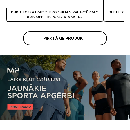
DUBULTO! KATRAM 2. PRODUKTAM VAI APĢĒRBAM
DUBULTO! K
80% OFF
! | KUPONS:
DIVKARSS
80
PIRKTĀKIE PRODUKTI