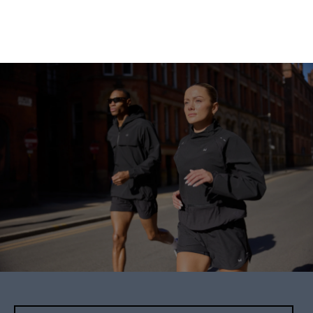
uzturu
Ilgtspējība