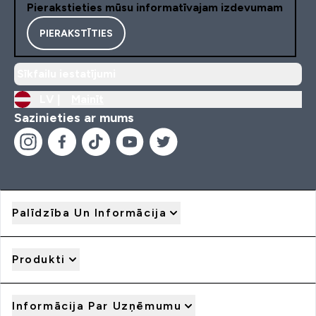
Pierakstieties mūsu informatīvajam izdevumam
PIERAKSTĪTIES
Sīkfailu iestatījumi
LV |
Mainīt
Sazinieties ar mums
Palīdzība Un Informācija
Produkti
Informācija Par Uzņēmumu