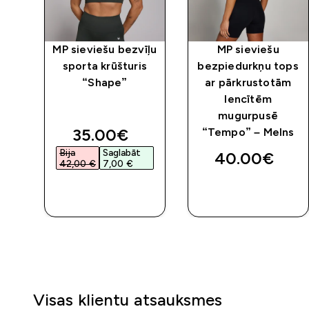
rta
MP sieviešu bezvīļu
MP sieviešu
sporta krūšturis
bezpiedurkņu tops
ns
“Shape”
ar pārkrustotām
lencītēm
mugurpusē
discounted price
35.00€‎
“Tempo” – Melns
Bija
Saglabāt
40.00€‎
42,00 €‎
7,00 €‎
QUICK
QUICK
LOOK
LOOK
Visas klientu atsauksmes