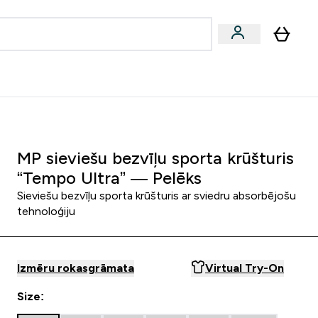
zcelsmes
Sniegums
Piedāvājumi!
s | Dzērieni submenu
Enter Vegānu un augu izcelsmes submenu
Enter Sniegums submenu
⌄
⌄
Palīdzības centrs
MP sieviešu bezvīļu sporta krūšturis
“Tempo Ultra” — Pelēks
Sieviešu bezvīļu sporta krūšturis ar sviedru absorbējošu
tehnoloģiju
Izmēru rokasgrāmata
Virtual Try-On
Size: