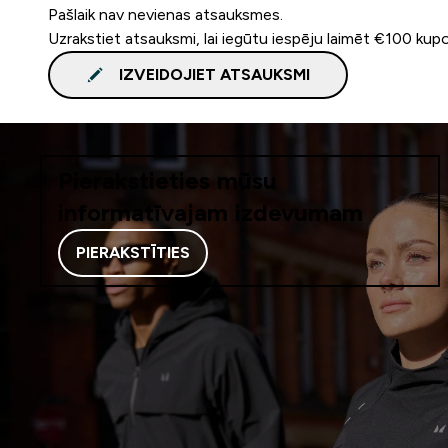
Pašlaik nav nevienas atsauksmes.
Uzrakstiet atsauksmi, lai iegūtu iespēju laimēt €100 kup
IZVEIDOJIET ATSAUKSMI
Pierakstieties mūsu
informatīvajam izdevumam
PIERAKSTĪTIES