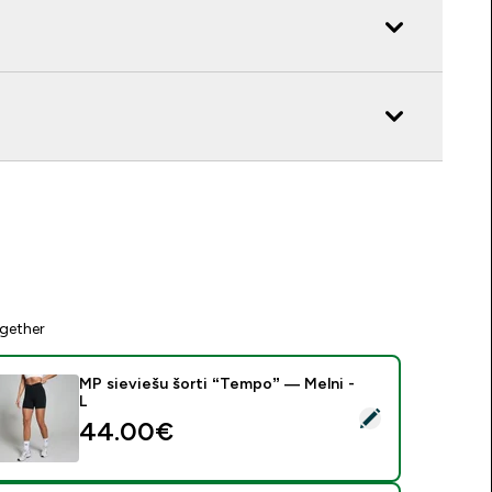
gether
MP sieviešu šorti “Tempo” — Melni -
L
tlasīt šo produktu - MP sieviešu šorti “Tempo” — Melni - L
44.00€‎