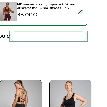
MP sieviešu treniņu sporta krūšturis
ar šķērssiksnu – smilškrāsas - XS
tlasīt šo produktu - MP sieviešu treniņu sporta krūšturis ar šķē
38.00€‎
00 €‎
Pievienot šos produktus savai rutīnai