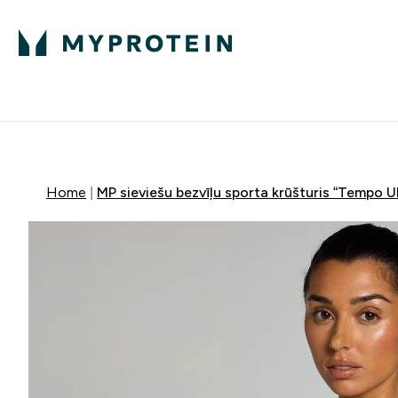
Proteīns
Uzturs
Sporta apģērb
Enter Proteīns submenu
Enter Uzturs sub
⌄
⌄
Bezmaksas pieg
Home
MP sieviešu bezvīļu sporta krūšturis “Tempo U