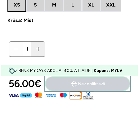
XS
S
M
L
XL
XXL
Krāsa: Mist
ZIBENS MYDAYS AKCIJA! 40% ATLAIDE |
Kupons: MYLV
56.00€‎
Nav noliktavā