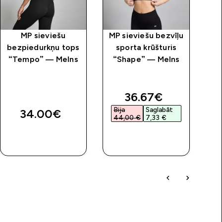
MP sieviešu
MP sieviešu bezvīļu
MP
bezpiedurkņu tops
sporta krūšturis
k
“Tempo” — Melns
“Shape” — Melns
“
discounted price
36.67€‎
Bija
Saglabāt
34.00€‎
44,00 €‎
7,33 €‎
QUICK
QUICK
LOOK
LOOK