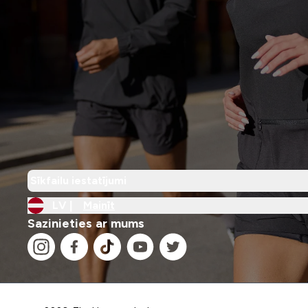
Sīkfailu iestatījumi
LV |
Mainīt
Sazinieties ar mums