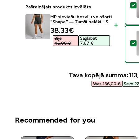
A
Pašreizējais produkts izvēlēts
MP sieviešu bezvīļu velošorti
“Shape” — Tumši pelēki - S
discounted price
38.33€‎
Bija
Saglabāt
A
46,00 €‎
7,67 €‎
Tava kopējā summa:
113,
Was 136,00 €‎
Save 22
Recommended for you