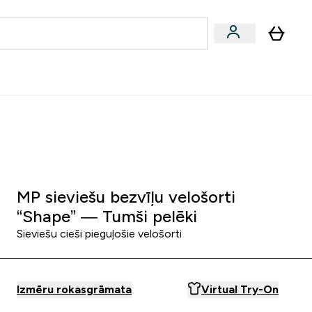
zcelsmes
Sniegums
Piedāvājumi!
s | Dzērieni submenu
Enter Vegānu un augu izcelsmes submenu
Enter Sniegums submenu
⌄
⌄
Palīdzības centrs
0 0
:
0 4
:
5 3
:
0 5
Nap
Óra
Perc
Mp
MP sieviešu bezvīļu velošorti
“Shape” — Tumši pelēki
Sieviešu cieši pieguļošie velošorti
Izmēru rokasgrāmata
Virtual Try-On