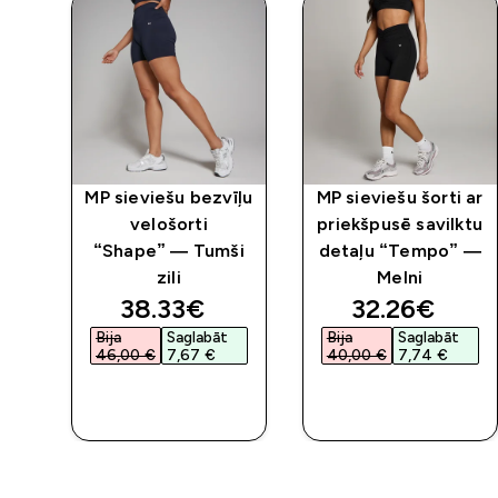
īļu
MP sieviešu bezvīļu
MP sieviešu šorti ar
s
velošorti
priekšpusē savilktu
“Shape” — Tumši
detaļu “Tempo” —
zili
Melni
ed price
discounted price
discounted 
38.33€‎
32.26€‎
Bija
Saglabāt
Bija
Saglabāt
46,00 €‎
7,67 €‎
40,00 €‎
7,74 €‎
QUICK
QUICK
LOOK
LOOK