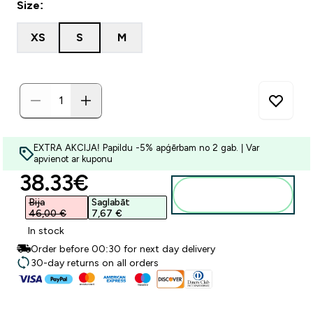
Size:
XS
S
M
EXTRA AKCIJA! Papildu -5% apģērbam no 2 gab. | Var
apvienot ar kuponu
discounted price
38.33€‎
Pievienot
grozam
Bija
Saglabāt
46,00 €‎
7,67 €‎
In stock
Order before 00:30 for next day delivery
30-day returns on all orders