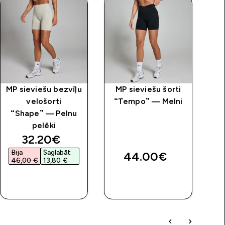
MP sieviešu bezvīļu
MP sieviešu šorti
velošorti
“Tempo” — Melni
“Shape” — Pelnu
“
pelēki
price
discounted price
32.20€‎
Bija
Saglabāt
B
44.00€‎
46,00 €‎
13,80 €‎
4
QUICK
QUICK
LOOK
LOOK