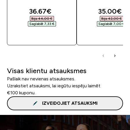
discounted price
discounte
36.67€‎
35.00€‎
Bija 44,00 €‎
Bija 42,00 €‎
Saglabāt 7,33 €‎
Saglabāt 7,00 €‎
QUICK LOOK
QUICK LOOK
Visas klientu atsauksmes
Pašlaik nav nevienas atsauksmes.
Uzrakstiet atsauksmi, lai iegūtu iespēju laimēt
€100 kuponu.
IZVEIDOJIET ATSAUKSMI