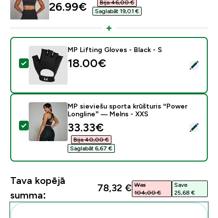
Bija 46,00 €‎
discounted price
26.99€‎
Saglabāt 19,01 €‎
MP Lifting Gloves - Black - S
18.00€‎
Atlasīt šo produktu - MP Lifting Gloves - Black - S
MP sieviešu sporta krūšturis “Power
Longline” — Melns - XXS
discounted price
33.33€‎
Atlasīt šo produktu - MP sieviešu sporta krūšturis “P
Bija 40,00 €‎
Saglabāt 6,67 €‎
Tava kopējā
Was
Save
78,32 €‎
104,00 €‎
25,68 €‎
summa:
Pievienot šos produktus savai rutīnai