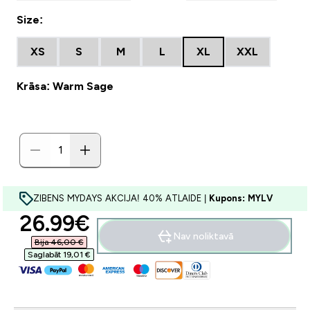
Size:
XS
S
M
L
XL
XXL
Krāsa: Warm Sage
ZIBENS MYDAYS AKCIJA! 40% ATLAIDE |
Kupons: MYLV
discounted price
26.99€‎
Nav noliktavā
Bija 46,00 €‎
Saglabāt 19,01 €‎