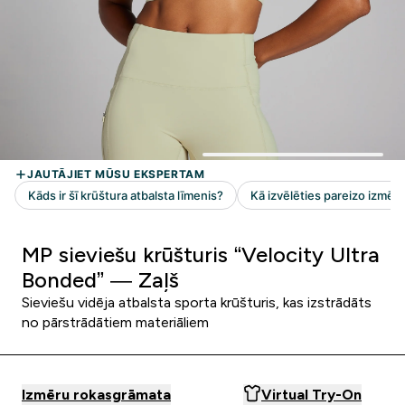
MP sieviešu krūšturis “Velocity Ultra
Bonded” — Zaļš
Sieviešu vidēja atbalsta sporta krūšturis, kas izstrādāts
no pārstrādātiem materiāliem
Izmēru rokasgrāmata
Virtual Try-On