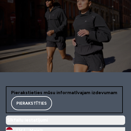
Pierakstieties mūsu informatīvajam izdevumam
PIERAKSTĪTIES
Sīkfailu iestatījumi
LV |
Mainīt