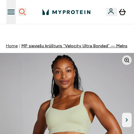
Sporta uztura kvalitāte
Home
MP sieviešu krūšturis “Velocity Ultra Bonded” — Melns