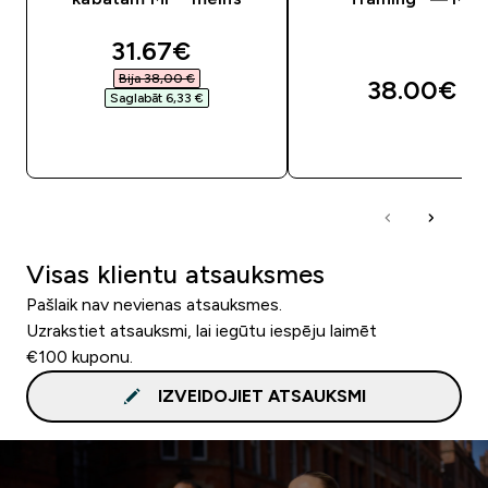
discounted price
31.67€‎
Bija 38,00 €‎
38.00€‎
Saglabāt 6,33 €‎
QUICK LOOK
QUICK LOOK
Visas klientu atsauksmes
Pašlaik nav nevienas atsauksmes.
Uzrakstiet atsauksmi, lai iegūtu iespēju laimēt
€100 kuponu.
IZVEIDOJIET ATSAUKSMI