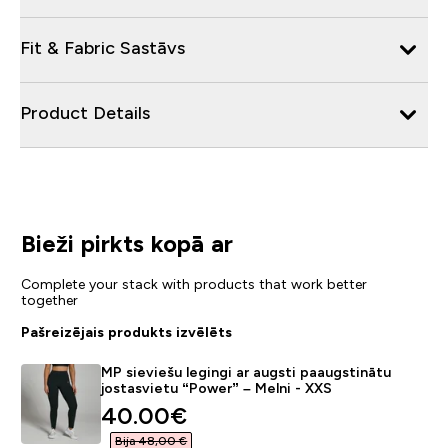
Fit & Fabric Sastāvs
Product Details
Bieži pirkts kopā ar
Complete your stack with products that work better
together
Pašreizējais produkts izvēlēts
MP sieviešu legingi ar augsti paaugstinātu
jostasvietu “Power” – Melni - XXS
discounted price
40.00€‎
Bija 48,00 €‎