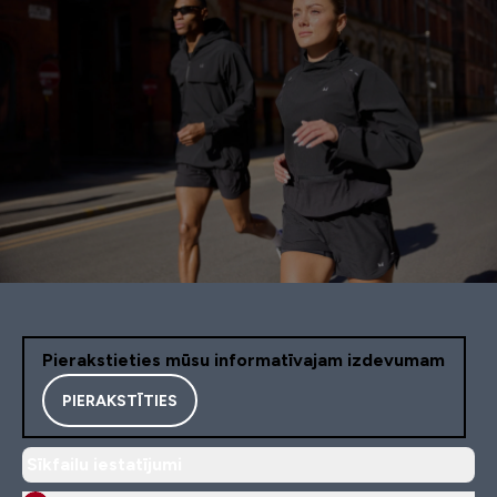
Pierakstieties mūsu informatīvajam izdevumam
PIERAKSTĪTIES
Sīkfailu iestatījumi