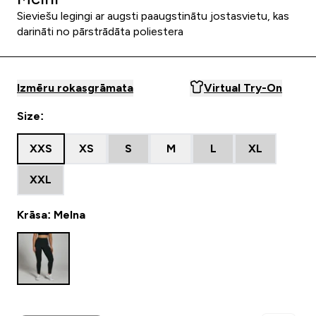
Sieviešu legingi ar augsti paaugstinātu jostasvietu, kas
darināti no pārstrādāta poliestera
Izmēru rokasgrāmata
Virtual Try-On
Size:
XXS
XS
S
M
L
XL
XXL
Krāsa: Melna