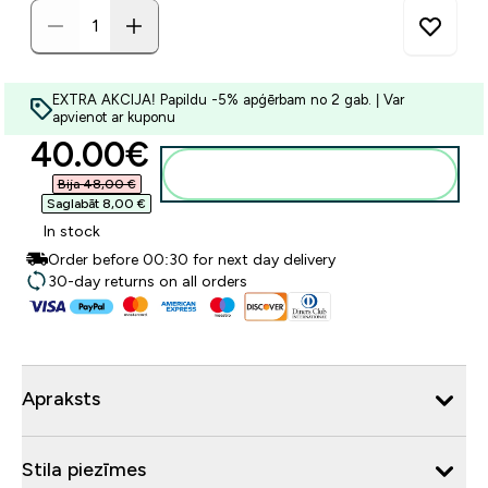
EXTRA AKCIJA! Papildu -5% apģērbam no 2 gab. | Var
apvienot ar kuponu
discounted price
40.00€‎
Pievienot grozam
Bija 48,00 €‎
Saglabāt 8,00 €‎
In stock
Order before 00:30 for next day delivery
30-day returns on all orders
Apraksts
Stila piezīmes