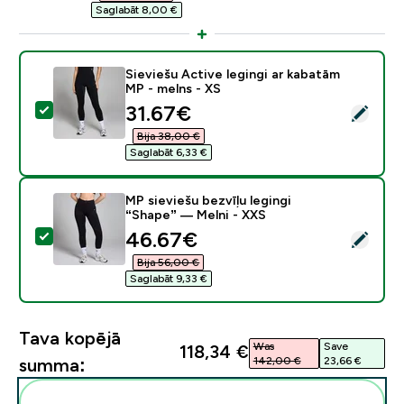
Saglabāt 8,00 €‎
Sieviešu Active legingi ar kabatām
MP - melns - XS
discounted price
31.67€‎
Atlasīt šo produktu - Sieviešu Active legingi ar kabat
Bija 38,00 €‎
Saglabāt 6,33 €‎
MP sieviešu bezvīļu legingi
“Shape” — Melni - XXS
discounted price
46.67€‎
Atlasīt šo produktu - MP sieviešu bezvīļu legingi “Sha
Bija 56,00 €‎
Saglabāt 9,33 €‎
Tava kopējā
Was
Save
118,34 €‎
142,00 €‎
23,66 €‎
summa:
Pievienot šos produktus savai rutīnai