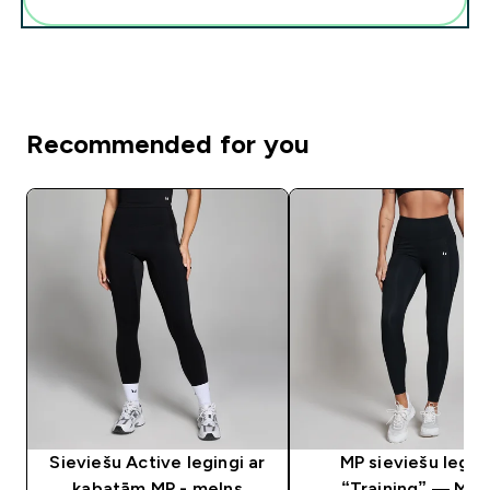
Recommended for you
Sieviešu Active legingi ar
MP sieviešu legin
kabatām MP - melns
“Training” — Mel