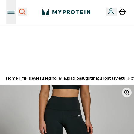
Vēlies 10€ kredītu?
MYDAYS Multibuy | Līdz pat 5–10 % papildu atlaide
apģērbiem vai vitamīniem | TIKAI
0 1
:
0 1
:
5 2
:
0 5
Nap
Óra
Perc
Mp
Home
MP sieviešu legingi ar augsti paaugstinātu jostasvietu “Po