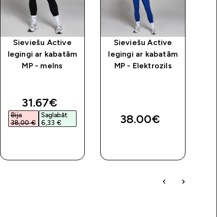
Sieviešu Active
Sieviešu Active
MP
legingi ar kabatām
legingi ar kabatām
MP - melns
MP - Elektrozils
“
discounted price
31.67€‎
Bija
Saglabāt
B
38.00€‎
38,00 €‎
6,33 €‎
4
QUICK
QUICK
LOOK
LOOK