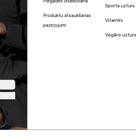
Piegādes izsekošana
Sporta uzturs
Produktu atsaukšanas
Vitamīni
paziņojumi
Vegāns uztur