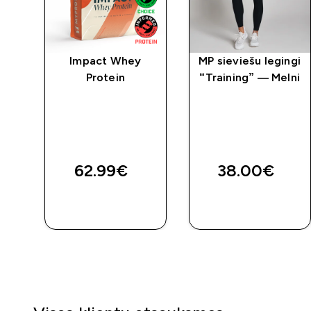
 ar
Impact Whey
MP sieviešu legingi
Protein
“Training” — Melni
i
ed price
62.99€‎
38.00€‎
QUICK
QUICK
LOOK
LOOK