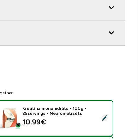
gether
Kreatīna monohidrāts - 100g -
29servings - Nearomatizēts
tlasīt šo produktu - Kreatīna monohidrāts - 100g - 29serving
10.99€‎