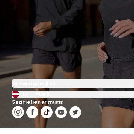
Sīkfailu iestatījumi
LV |
Mainīt
Sazinieties ar mums