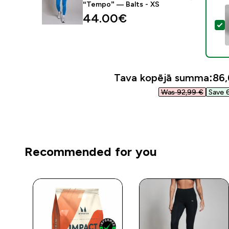
“Tempo” — Balts - XS
44.00€‎
A
Tava kopējā summa:
86,
Was 92,99 €‎
Save 6
Recommended for you