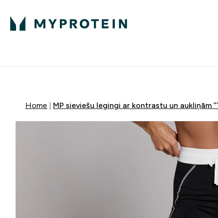
Proteīns
Uzturs
Sporta apģērb
Enter Proteīns submenu
Enter Uzturs sub
⌄
⌄
Bezmaksas pieg
Home
MP sieviešu legingi ar kontrastu un aukliņām 