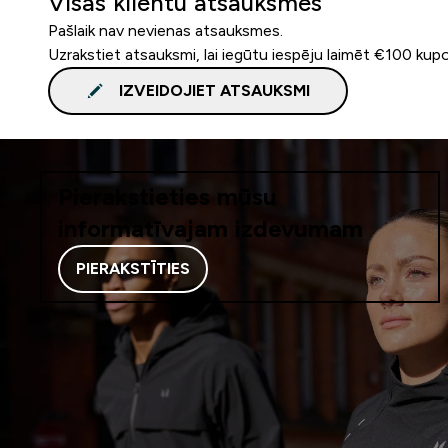
Visas klientu atsauksmes
Pašlaik nav nevienas atsauksmes.
Uzrakstiet atsauksmi, lai iegūtu iespēju laimēt €100 kup
IZVEIDOJIET ATSAUKSMI
Pierakstieties mūsu
informatīvajam izdevumam
PIERAKSTĪTIES