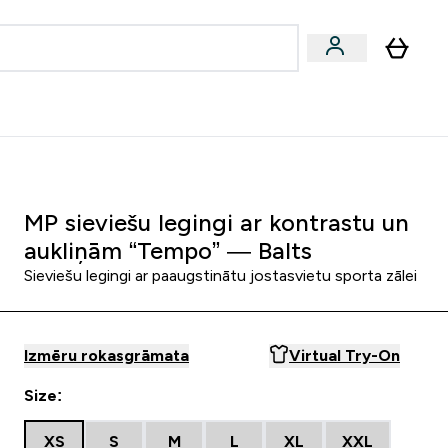
zcelsmes
Sniegums
Piedāvājumi!
s | Dzērieni submenu
Enter Vegānu un augu izcelsmes submenu
Enter Sniegums submenu
⌄
⌄
Palīdzības centrs
MP sieviešu legingi ar kontrastu un
aukliņām “Tempo” — Balts
Sieviešu legingi ar paaugstinātu jostasvietu sporta zālei
Izmēru rokasgrāmata
Virtual Try-On
Size:
XS
S
M
L
XL
XXL