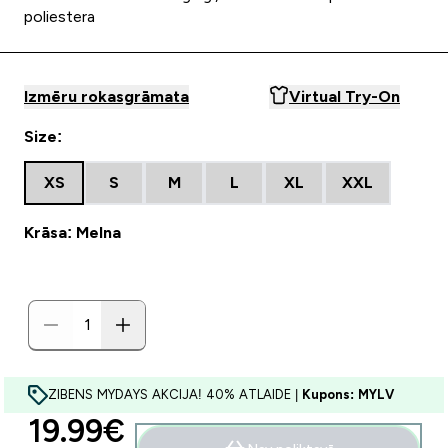
poliestera
Izmēru rokasgrāmata
Virtual Try-On
Size:
XS
S
M
L
XL
XXL
Krāsa: Melna
ZIBENS MYDAYS AKCIJA! 40% ATLAIDE |
Kupons: MYLV
discounted price
19.99€‎