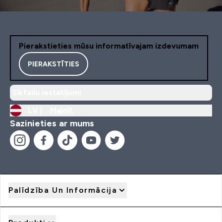
Pierakstieties mūsu informatīvajam izdevumam
PIERAKSTĪTIES
Sīkfailu iestatījumi
LV |
Mainīt
Sazinieties ar mums
Palīdzība Un Informācija