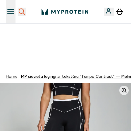
Sporta uztura kvalitāte
MYDAYS Multibuy | Līdz pat 5–10 % papildu atlaide
apģērbiem vai vitamīniem | TIKAI
0 0
:
2 2
:
4 7
:
5 2
Nap
Óra
Perc
Mp
Home
MP sieviešu legingi ar tekstūru “Tempo Contrast” — Melni