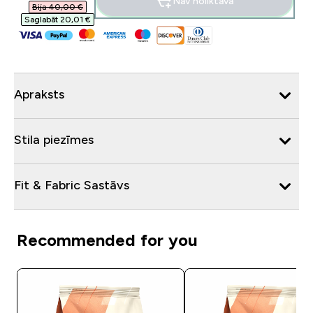
Nav noliktavā
Bija 40,00 €‎
Saglabāt 20,01 €‎
Apraksts
Stila piezīmes
Fit & Fabric Sastāvs
Recommended for you