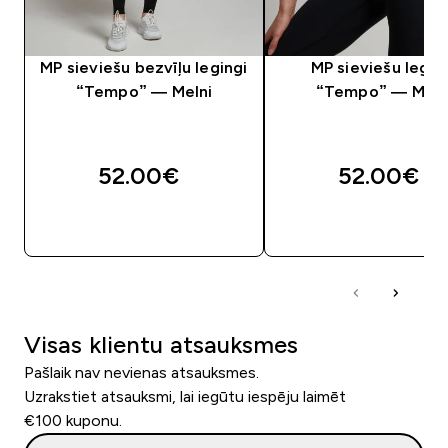
MP sieviešu bezvīļu legingi
MP sieviešu legin
“Tempo” — Melni
“Tempo” — Meln
52.00€‎
52.00€‎
QUICK LOOK
QUICK LOOK
Visas klientu atsauksmes
Pašlaik nav nevienas atsauksmes.
Uzrakstiet atsauksmi, lai iegūtu iespēju laimēt
€100 kuponu.