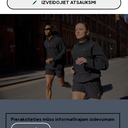
IZVEIDOJIET ATSAUKSMI
Pierakstieties mūsu informatīvajam izdevumam