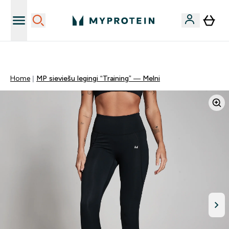
Sporta uztura kvalitāte
Home
MP sieviešu legingi “Training” — Melni