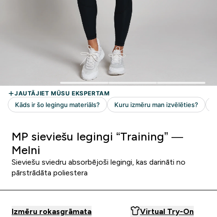
MP sieviešu legingi “Training” —
Melni
Sieviešu sviedru absorbējoši legingi, kas darināti no
pārstrādāta poliestera
Izmēru rokasgrāmata
Virtual Try-On