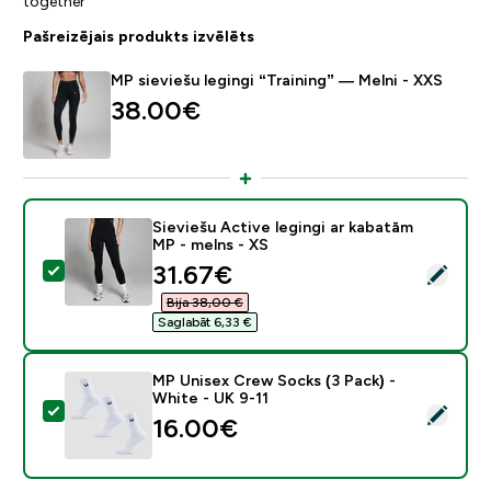
together
Pašreizējais produkts izvēlēts
MP sieviešu legingi “Training” — Melni - XXS
38.00€‎
Sieviešu Active legingi ar kabatām
MP - melns - XS
discounted price
31.67€‎
Atlasīt šo produktu - Sieviešu Active legingi ar kabat
Bija 38,00 €‎
Saglabāt 6,33 €‎
MP Unisex Crew Socks (3 Pack) -
White - UK 9-11
Atlasīt šo produktu - MP Unisex Crew Socks (3 Pack) 
16.00€‎