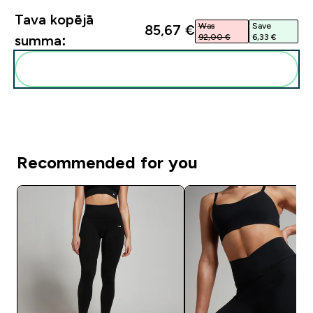
Tava kopējā
Was
Save
85,67 €‎
92,00 €‎
6,33 €‎
summa:
Pievienot šos produktus savai rutīnai
Recommended for you