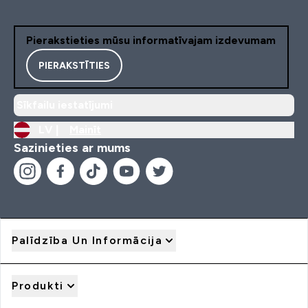
Pierakstieties mūsu informatīvajam izdevumam
PIERAKSTĪTIES
Sīkfailu iestatījumi
LV |
Mainīt
Sazinieties ar mums
Palīdzība Un Informācija
Produkti