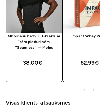
MP vīriešu bezvīļu t-krekls ar
Impact Whey Prot
īsām piedurknēm
“Seamless” — Melns
38.00€‎
62.99€‎
QUICK LOOK
QUICK LOOK
Visas klientu atsauksmes