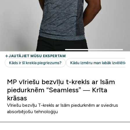
MP vīriešu bezvīļu t-krekls ar īsām
piedurknēm “Seamless” — Krīta
krāsas
Vīriešu bezvīļu T-krekls ar īsām piedurknēm ar sviedrus
absorbējošu tehnoloģiju