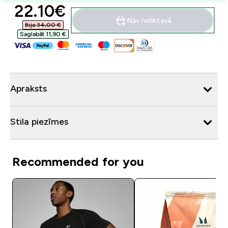
discounted price
22.10€‎
Nav noliktavā
Bija 34,00 €‎
Saglabāt 11,90 €‎
Apraksts
Stila piezīmes
Recommended for you