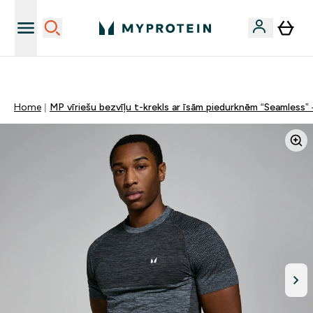
Sporta uztura kvalitāte
Home
MP vīriešu bezvīļu t-krekls ar īsām piedurknēm “Seamless”