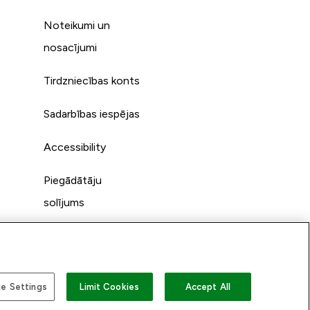
Noteikumi un
s
nosacījumi
Tirdzniecības konts
Sadarbības iespējas
Accessibility
Piegādātāju
solījums
e Settings
Limit Cookies
Accept All