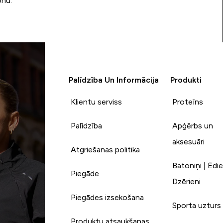
onu.
Palīdzība Un Informācija
Produkti
Klientu serviss
Proteīns
Palīdzība
Apģērbs un
aksesuāri
Atgriešanas politika
Batoniņi | Ēdie
Piegāde
Dzērieni
Piegādes izsekošana
Sporta uzturs
Produktu atsaukšanas