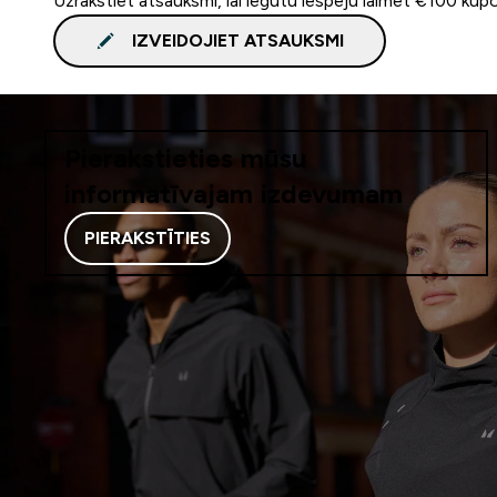
Uzrakstiet atsauksmi, lai iegūtu iespēju laimēt €100 kup
IZVEIDOJIET ATSAUKSMI
Pierakstieties mūsu
informatīvajam izdevumam
PIERAKSTĪTIES