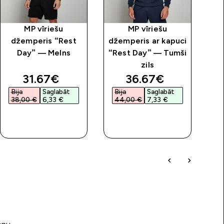
MP vīriešu
MP vīriešu
M
džemperis “Rest
džemperis ar kapuci
Day” — Melns
“Rest Day” — Tumši
rā
zils
discounted price
discounted price
31.67€‎
36.67€‎
Bija
Saglabāt
Bija
Saglabāt
38,00 €‎
6,33 €‎
44,00 €‎
7,33 €‎
QUICK
QUICK
LOOK
LOOK