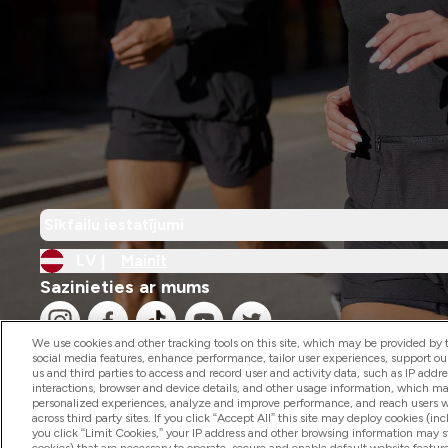
Sīkfailu iestatījumi
LV |
Mainīt
Sazinieties ar mums
We use cookies and other tracking tools on this site, which may be provided by th
social media features, enhance performance, tailor user experiences, support ou
us and third parties to access and record user and activity data, such as IP addr
interactions, browser and device details, and other usage information, which m
personalized experiences, analyze and improve performance, and reach users wi
2026 The Hut.com Ltd
across third party sites. If you click “Accept All” this site may deploy cookies (inc
you click “Limit Cookies,” your IP address and other browsing information may sti