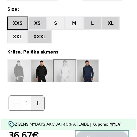
Size:
XXS
XS
S
M
L
XL
XXL
XXXL
Krāsa: Pelēka akmens
ZIBENS MYDAYS AKCIJA! 40% ATLAIDE |
Kupons: MYLV
discounted price
36.67€‎