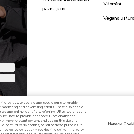
Vitamīni
paziņojumi
Vegāns uztur
ird parties, to operate and secure our site, enable
r marketing and advertising efforts. These also enable
esses and online identifiers, referring URLs, searches and
ay be used to provide enhanced functionality and
th more relevant content and ads on this site and
Manage Cooki
Pay with
luding third party cookies) for all of these purposes. If
ll be collected but only cookies (including third party