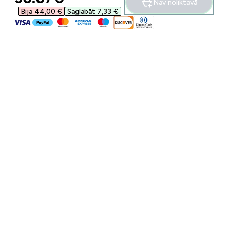
Nav noliktavā
Bija 44,00 €‎
Saglabāt 7,33 €‎