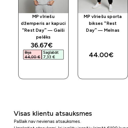
MP vīriešu
MP vīriešu sporta
džemperis ar kapuci
bikses “Rest
uci
“Rest Day” — Gaiši
Day” — Melnas
iši
pelēks
discounted price
36.67€‎
Bija
Saglabāt
44.00€‎
44,00 €‎
7,33 €‎
QUICK
QUICK
LOOK
LOOK
Visas klientu atsauksmes
Pašlaik nav nevienas atsauksmes.