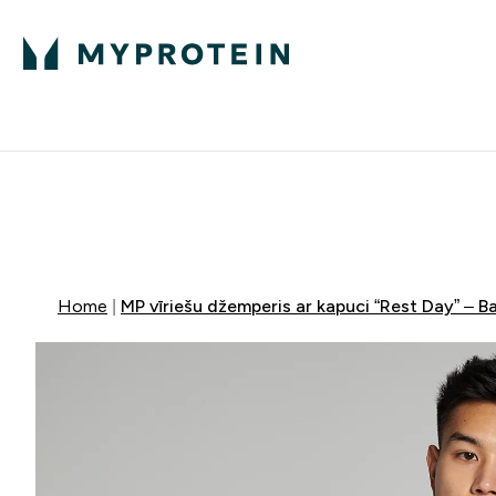
Proteīns
Uzturs
Sporta apģērb
Enter Proteīns submenu
Enter Uzturs sub
⌄
⌄
Bezmaksas pieg
MYDAYS Multibuy | Līdz pat 5–10
Home
MP vīriešu džemperis ar kapuci “Rest Day” – Ba