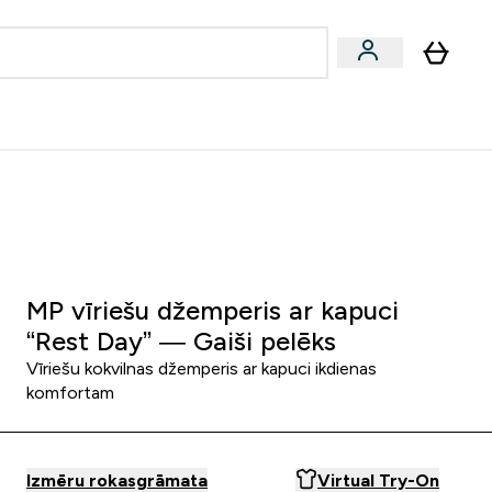
zcelsmes
Sniegums
Piedāvājumi!
s | Dzērieni submenu
Enter Vegānu un augu izcelsmes submenu
Enter Sniegums submenu
⌄
⌄
Palīdzības centrs
0 0
:
0 1
:
5 1
:
1 5
Nap
Óra
Perc
Mp
MP vīriešu džemperis ar kapuci
“Rest Day” — Gaiši pelēks
Vīriešu kokvilnas džemperis ar kapuci ikdienas
komfortam
Izmēru rokasgrāmata
Virtual Try-On