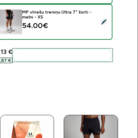
MP vīriešu treniņu Ultra 7" šorti -
melni - XS
tlasīt šo produktu - MP vīriešu treniņu Ultra 7" šorti - melni - X
54.00€‎
13 €‎
Pievienot šos produktus savai rutīnai
,87 €‎