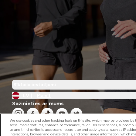
Sīkfailu iestatījumi
LV |
Mainīt
Sazinieties ar mums
We use cookies and other tracking tools on this site, which may be provided by th
social media features, enhance performance, tailor user experiences, support ou
us and third parties to access and record user and activity data, such as IP addr
interactions, browser and device details, and other usage information, which m