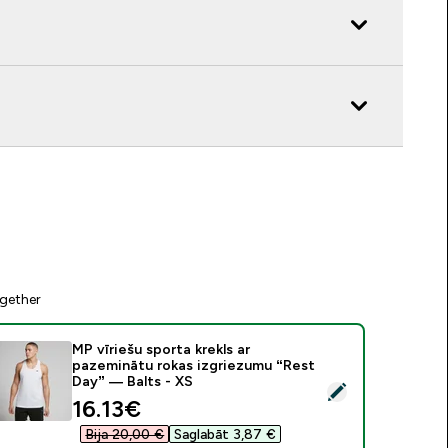
gether
MP vīriešu sporta krekls ar
pazeminātu rokas izgriezumu “Rest
Day” — Balts - XS
tlasīt šo produktu - MP vīriešu sporta krekls ar pazeminātu ro
discounted price
16.13€‎
Bija 20,00 €‎
Saglabāt 3,87 €‎