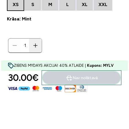
XS
S
M
L
XL
XXL
Krāsa: Mint
ZIBENS MYDAYS AKCIJA! 40% ATLAIDE |
Kupons: MYLV
30.00€‎
Nav noliktavā