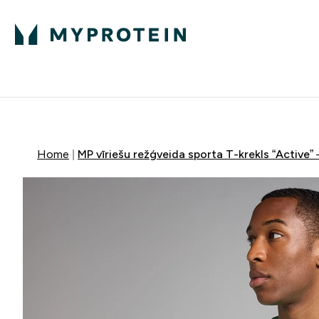
Proteīns
Uzturs
Sporta apģērb
Enter Proteīns submenu
Enter Uzturs sub
⌄
⌄
Bezmaksas pieg
Home
MP vīriešu režģveida sporta T-krekls “Active”