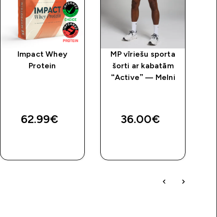
Impact Whey
MP vīriešu sporta
MP
Protein
šorti ar kabatām
ar
“Active” — Melni
“R
price
62.99€‎
36.00€‎
QUICK
QUICK
LOOK
LOOK