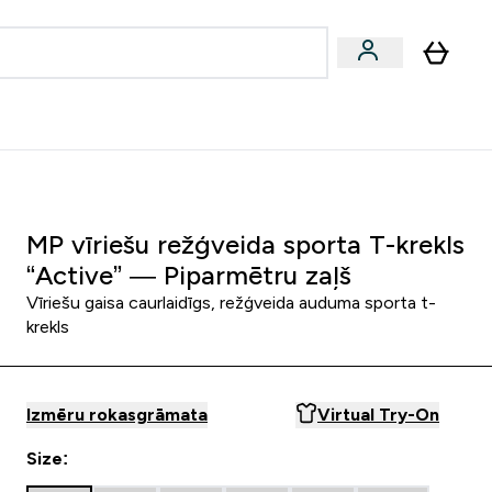
zcelsmes
Sniegums
Piedāvājumi!
s | Dzērieni submenu
Enter Vegānu un augu izcelsmes submenu
Enter Sniegums submenu
⌄
⌄
Palīdzības centrs
MP vīriešu režģveida sporta T-krekls
“Active” — Piparmētru zaļš
Vīriešu gaisa caurlaidīgs, režģveida auduma sporta t-
krekls
Izmēru rokasgrāmata
Virtual Try-On
Size: