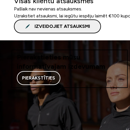
Visas klientu atsauksmes
Pašlaik nav nevienas atsauksmes.
Uzrakstiet atsauksmi, lai iegūtu iespēju laimēt €100 kup
IZVEIDOJIET ATSAUKSMI
Pierakstieties mūsu
informatīvajam izdevumam
PIERAKSTĪTIES