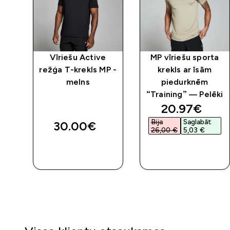
ta
Vīriešu Active
MP vīriešu sporta
režģa T-krekls MP -
krekls ar īsām
melns
piedurknēm
ts
“Training” — Pelēki
discounted 
20.97€‎
Bija
Saglabāt
30.00€‎
26,00 €‎
5,03 €‎
QUICK
QUICK
LOOK
LOOK