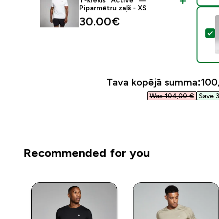
T-krekls “Active” —
Piparmētru zaļš - XS
30.00€‎
A
Tava kopējā summa:
100,
Was 104,00 €‎
Save 3
Recommended for you