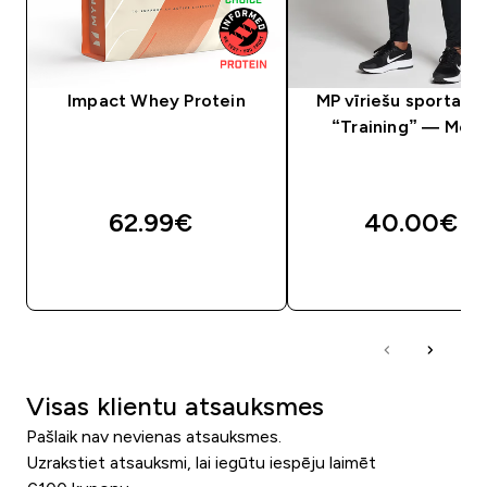
Impact Whey Protein
MP vīriešu sporta bi
“Training” — Meln
62.99€‎
40.00€‎
QUICK LOOK
QUICK LOOK
Visas klientu atsauksmes
Pašlaik nav nevienas atsauksmes.
Uzrakstiet atsauksmi, lai iegūtu iespēju laimēt