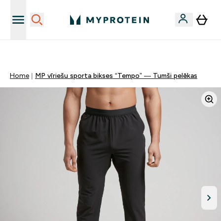
Sporta uztura kvalitāte
Home
MP vīriešu sporta bikses “Tempo” — Tumši pelēkas