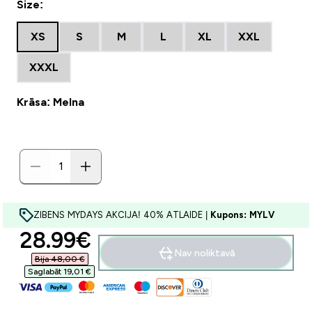
Size:
XS
S
M
L
XL
XXL
XXXL
Krāsa: Melna
ZIBENS MYDAYS AKCIJA! 40% ATLAIDE |
Kupons: MYLV
discounted price
28.99€‎
Nav noliktavā
Bija 48,00 €‎
Saglabāt 19,01 €‎