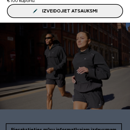
€100 kuponu.
IZVEIDOJIET ATSAUKSMI
Pierakstieties mūsu informatīvajam izdevumam