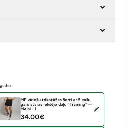
gether
MP vīriešu trikotāžas šorti ar 5 collu
garu staras iekšējo daļu “Training” —
tlasīt šo produktu - MP vīriešu trikotāžas šorti ar 5 collu garu s
Melni - L
34.00€‎