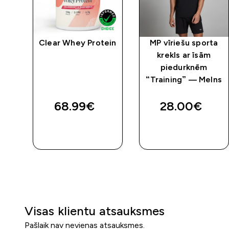
Clear Whey Protein
MP vīriešu sporta
ls
krekls ar īsām
lns
piedurknēm
“Training” — Melns
68.99€‎
28.00€‎
QUICK
QUICK
LOOK
LOOK
Visas klientu atsauksmes
Pašlaik nav nevienas atsauksmes.