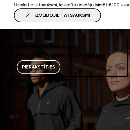
Uzrakstiet atsauksmi, lai iegūtu iespēju laimēt €100 kup
IZVEIDOJIET ATSAUKSMI
Pierakstieties mūsu
informatīvajam izdevumam
PIERAKSTĪTIES