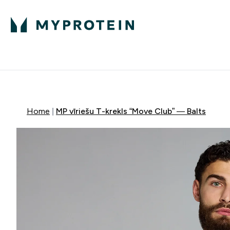
Proteīns
Uzturs
Sporta apģērb
Enter Proteīns submenu
Enter Uzturs sub
⌄
⌄
Bezmaksas pieg
Home
MP vīriešu T-krekls “Move Club” — Balts