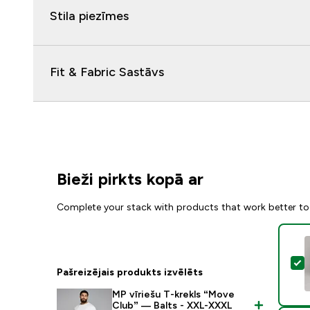
Stila piezīmes
Fit & Fabric Sastāvs
Bieži pirkts kopā ar
Complete your stack with products that work better to
A
Pašreizējais produkts izvēlēts
MP vīriešu T-krekls “Move
Club” — Balts - XXL-XXXL