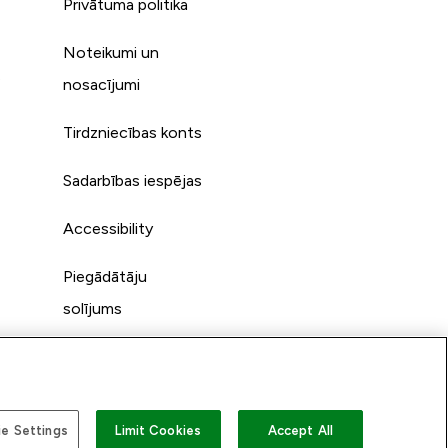
Privātuma politika
Noteikumi un
s
nosacījumi
Tirdzniecības konts
Sadarbības iespējas
Accessibility
Piegādātāju
solījums
e Settings
Limit Cookies
Accept All