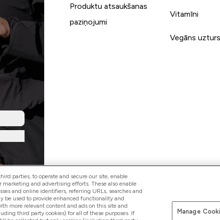
Produktu atsaukšanas
Vitamīni
paziņojumi
Vegāns uztur
ird parties, to operate and secure our site, enable
r marketing and advertising efforts. These also enable
esses and online identifiers, referring URLs, searches and
ay be used to provide enhanced functionality and
th more relevant content and ads on this site and
Manage Cooki
Pay with
luding third party cookies) for all of these purposes. If