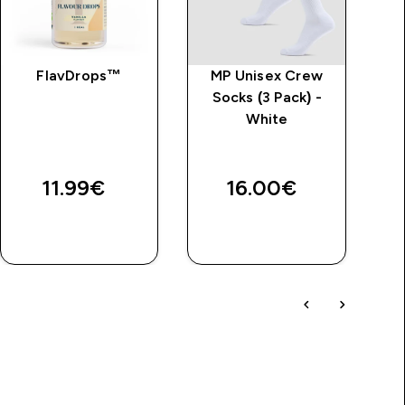
FlavDrops™
MP Unisex Crew
Socks (3 Pack) -
White
“
11.99€‎
16.00€‎
QUICK
QUICK
LOOK
LOOK