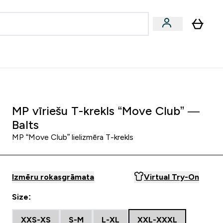
zcelsmes
Sniegums
Piedāvājumi!
s | Dzērieni submenu
Enter Vegānu un augu izcelsmes submenu
Enter Sniegums submenu
⌄
⌄
Palīdzības centrs
MP vīriešu T-krekls “Move Club” —
Balts
MP “Move Club” lielizmēra T-krekls
Izmēru rokasgrāmata
Virtual Try-On
Size:
XXS-XS
S-M
L-XL
XXL-XXXL