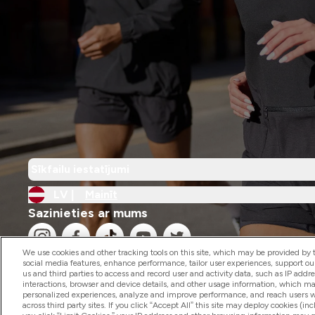
Sīkfailu iestatījumi
LV |
Mainīt
Sazinieties ar mums
We use cookies and other tracking tools on this site, which may be provided by th
social media features, enhance performance, tailor user experiences, support ou
us and third parties to access and record user and activity data, such as IP addr
interactions, browser and device details, and other usage information, which m
personalized experiences, analyze and improve performance, and reach users wi
2026 The Hut.com Ltd
across third party sites. If you click “Accept All” this site may deploy cookies (inc