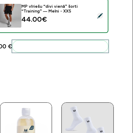
MP vīriešu “divi vienā” šorti
“Training” — Melni - XXS
tlasīt šo produktu - MP vīriešu “divi vienā” šorti “Training” — Me
44.00€‎
00 €‎
Pievienot šos produktus savai rutīnai