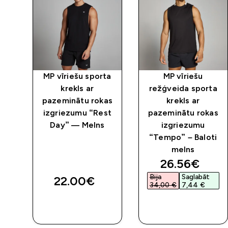
ta
MP vīriešu sporta
MP vīriešu
krekls ar
režģveida sporta
as
pazeminātu rokas
krekls ar
izgriezumu “Rest
pazeminātu rokas
lns
Day” — Melns
izgriezumu
“Tempo” – Baloti
melns
discounted 
26.56€‎
Bija
Saglabāt
22.00€‎
34,00 €‎
7,44 €‎
QUICK
QUICK
LOOK
LOOK