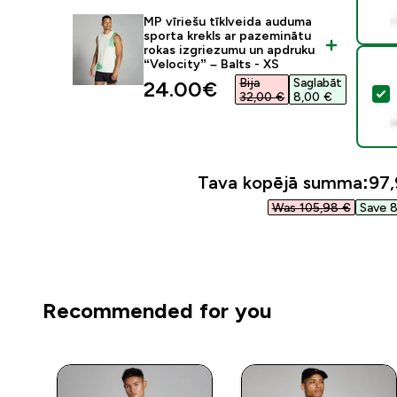
MP vīriešu tīklveida auduma
sporta krekls ar pazeminātu
rokas izgriezumu un apdruku
“Velocity” – Balts - XS
Bija
Saglabāt
discounted price
24.00€‎
A
32,00 €‎
8,00 €‎
Tava kopējā summa:
97,
Was 105,98 €‎
Save 8
Recommended for you