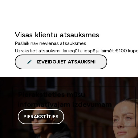
Visas klientu atsauksmes
Pašlaik nav nevienas atsauksmes.
Uzrakstiet atsauksmi, lai iegūtu iespēju laimēt €100 kup
IZVEIDOJIET ATSAUKSMI
Pierakstieties mūsu
informatīvajam izdevumam
PIERAKSTĪTIES