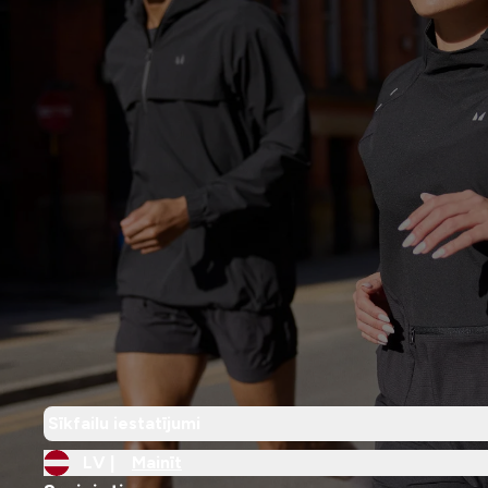
Sīkfailu iestatījumi
LV |
Mainīt