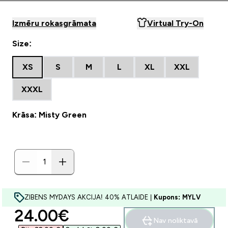
Izmēru rokasgrāmata
Virtual Try-On
Size:
XS
S
M
L
XL
XXL
XXXL
Krāsa: Misty Green
ZIBENS MYDAYS AKCIJA! 40% ATLAIDE |
Kupons: MYLV
discounted price
24.00€‎
Nav noliktavā