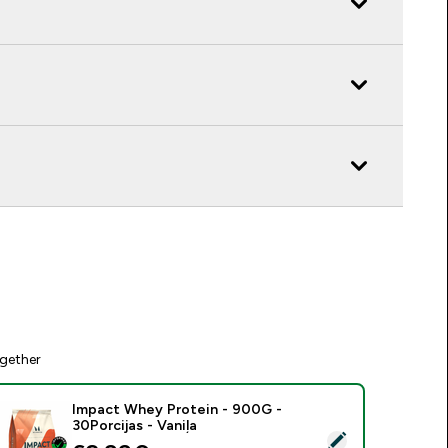
gether
Impact Whey Protein - 900G -
30Porcijas - Vaniļa
tlasīt šo produktu - Impact Whey Protein - 900G - 30Porcijas 