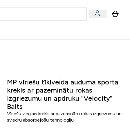
zcelsmes
Sniegums
Piedāvājumi!
s | Dzērieni submenu
Enter Vegānu un augu izcelsmes submenu
Enter Sniegums submenu
⌄
⌄
Palīdzības centrs
0 0
:
1 2
:
5 7
:
3 2
Nap
Óra
Perc
Mp
MP vīriešu tīklveida auduma sporta
krekls ar pazeminātu rokas
izgriezumu un apdruku “Velocity” –
Balts
Vīriešu vieglais krekls ar pazeminātu rokas izgriezumu un
sviedru absorbējošu tehnoloģiju