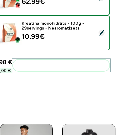
62.99€‎
Kreatīna monohidrāts - 100g -
29servings - Nearomatizēts
tlasīt šo produktu - Kreatīna monohidrāts - 100g - 29serving
10.99€‎
98 €‎
Pievienot šos produktus savai rutīnai
,00 €‎