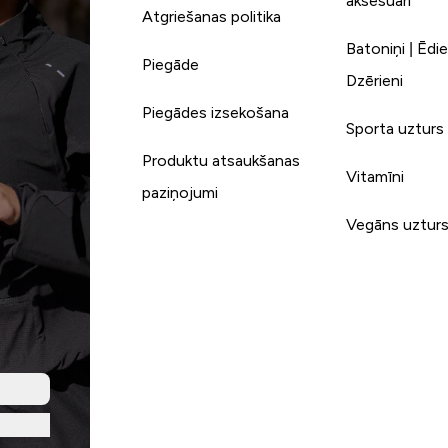
aksesuāri
Atgriešanas politika
Batoniņi | Ēdie
Piegāde
Dzērieni
Piegādes izsekošana
Sporta uzturs
Produktu atsaukšanas
Vitamīni
paziņojumi
Vegāns uztur