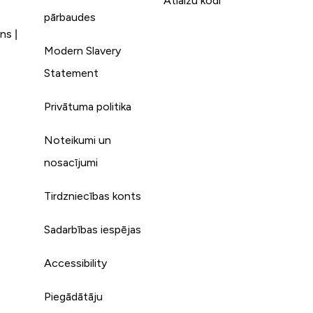
Atlaižu kodi
pārbaudes
ns |
Modern Slavery
Statement
Privātuma politika
Noteikumi un
s
nosacījumi
Tirdzniecības konts
Sadarbības iespējas
Accessibility
Piegādātāju