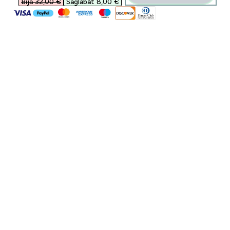
Bija 32,00 €‎
Saglabāt 8,00 €‎