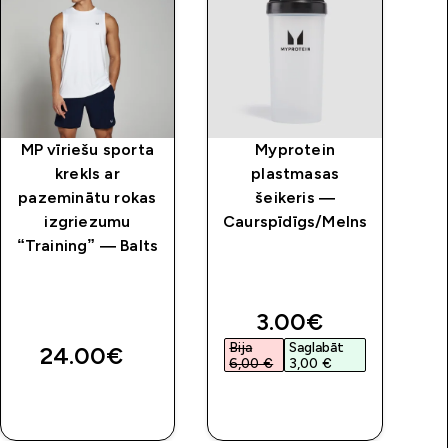
MP vīriešu sporta
Myprotein
krekls ar
plastmasas
tr
pazeminātu rokas
šeikeris —
š
izgriezumu
Caurspīdīgs/Melns
“Training” — Balts
price
discounted price
3.00€‎
Bija
Saglabāt
B
24.00€‎
6,00 €‎
3,00 €‎
3
QUICK
QUICK
LOOK
LOOK