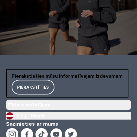
Pierakstieties mūsu informatīvajam izdevumam
PIERAKSTĪTIES
Sīkfailu iestatījumi
LV |
Mainīt
Sazinieties ar mums