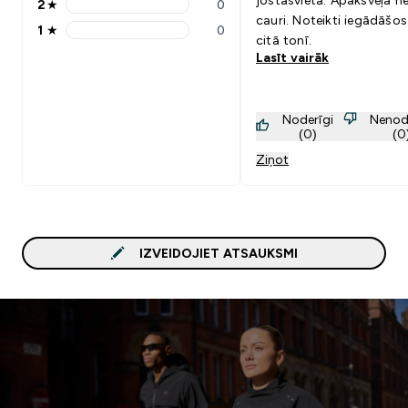
jostasvieta. Apakšveļa n
2
★
0
2 stars rating 0 reviews
cauri. Noteikti iegādāšos
1
★
0
1 stars rating 0 reviews
citā tonī.
Lasīt vairāk
Noderīgi
Nenod
(0)
(0
Ziņot
IZVEIDOJIET ATSAUKSMI