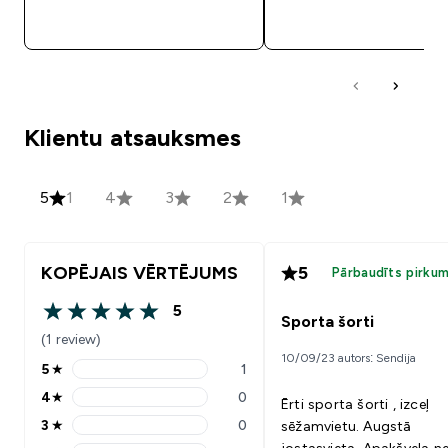
QUICK LOOK
QUICK LOOK
Klientu atsauksmes
5
1
4
3
2
1
KOPĒJAIS VĒRTĒJUMS
5
Pārbaudīts pirku
5
5 out of 5 stars
Sporta šorti
(1 review)
10/09/23 autors: Sendija
5
★
1
5 stars rating 1 reviews
4
★
0
Ērti sporta šorti , izceļ
4 stars rating 0 reviews
3
★
0
sēžamvietu. Augstā
3 stars rating 0 reviews