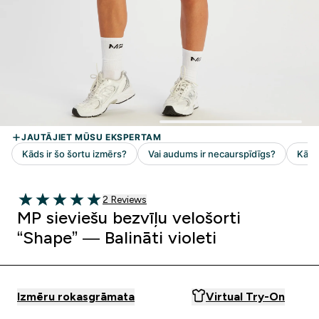
2 customer reviews
2 Reviews
5 out of 5 stars
MP sieviešu bezvīļu velošorti
“Shape” — Balināti violeti
Izmēru rokasgrāmata
Virtual Try-On