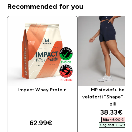
Recommended for you
Impact Whey Protein
MP sieviešu bezvī
velošorti “Shape” — 
zili
discounte
38.33€‎
Bija 46,00 €‎
62.99€‎
Saglabāt 7,67 €‎