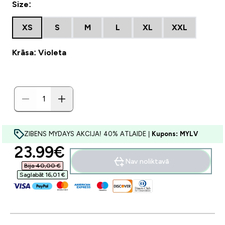
Size:
XS
S
M
L
XL
XXL
Krāsa: Violeta
ZIBENS MYDAYS AKCIJA! 40% ATLAIDE |
Kupons: MYLV
discounted price
23.99€‎
Nav noliktavā
Bija 40,00 €‎
Saglabāt 16,01 €‎