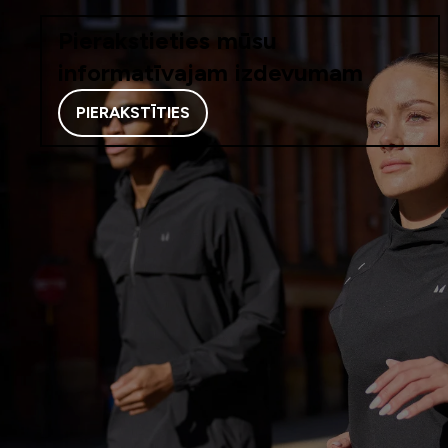
Pierakstieties mūsu
informatīvajam izdevumam
PIERAKSTĪTIES