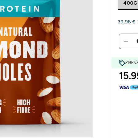
400G
39,98 €‎ 
ZIBEN
15.9