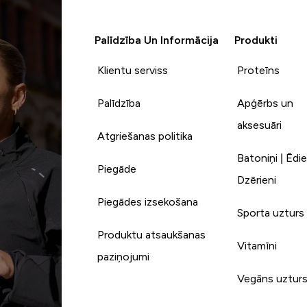
Palīdzība Un Informācija
Produkti
Klientu serviss
Proteīns
Palīdzība
Apģērbs un
aksesuāri
Atgriešanas politika
Batoniņi | Ēdie
Piegāde
Dzērieni
Piegādes izsekošana
Sporta uzturs
Produktu atsaukšanas
Vitamīni
paziņojumi
Vegāns uztur