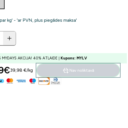
'par kg' - 'ar PVN, plus piegādes maksa'
S MYDAYS AKCIJA! 40% ATLAIDE |
Kupons: MYLV
9€‎
39,98 €‎/kg
Nav noliktavā