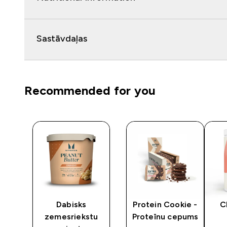
Sastāvdaļas
Recommended for you
y
Dabisks
Protein Cookie -
C
zemesriekstu
Proteīnu cepums