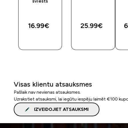
sviests
16.99€‎
25.99€‎
6
QUICK
QUICK
LOOK
LOOK
Visas klientu atsauksmes
Pašlaik nav nevienas atsauksmes.
Uzrakstiet atsauksmi, lai iegūtu iespēju laimēt €100 kup
IZVEIDOJIET ATSAUKSMI