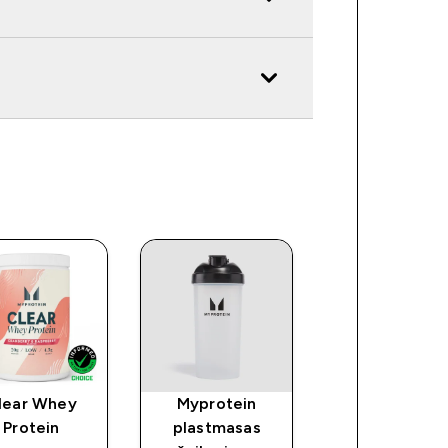
lear Whey
Myprotein
Zirņu proteī
Protein
plastmasas
izolāts