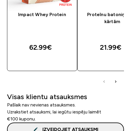
Impact Whey Protein
Proteīnu batoniņš a
kārtām
62.99€‎
21.99€‎
QUICK LOOK
QUICK LOOK
Visas klientu atsauksmes
Pašlaik nav nevienas atsauksmes.
Uzrakstiet atsauksmi, lai iegūtu iespēju laimēt
€100 kuponu.
IZVEIDOJIET ATSAUKSMI