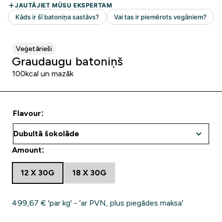
Veģetārieši
Graudaugu batoniņš
100kcal un mazāk
Flavour:
Amount:
12 X 30G
18 X 30G
499,67 €‎ 'par kg' - 'ar PVN, plus piegādes maksa'