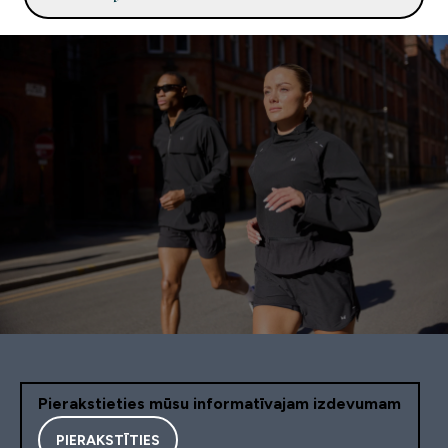
Pierakstieties mūsu informatīvajam izdevumam
PIERAKSTĪTIES