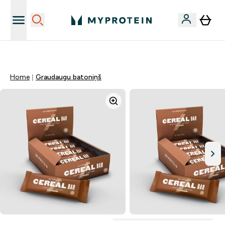
Sporta uztura kvalitāte
Home
Graudaugu batoniņš