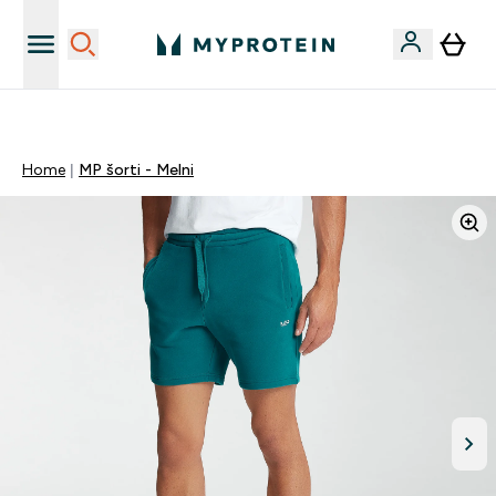
Sporta uztura kvalitāte
Home
MP šorti - Melni