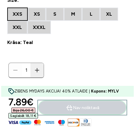
Size:
XXS
XS
S
M
L
XL
XXL
XXXL
Krāsa: Teal
ZIBENS MYDAYS AKCIJA! 40% ATLAIDE |
Kupons: MYLV
discounted price
7.89€‎
Nav noliktavā
Bija 26,00 €‎
Saglabāt 18,11 €‎