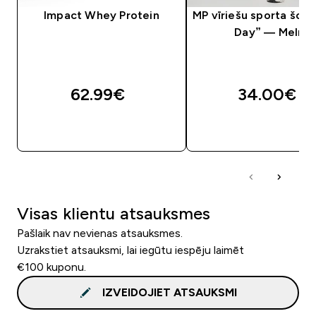
Impact Whey Protein
MP vīriešu sporta šort
Day” — Melni
62.99€‎
34.00€‎
QUICK LOOK
QUICK LOOK
Visas klientu atsauksmes
Pašlaik nav nevienas atsauksmes.
Uzrakstiet atsauksmi, lai iegūtu iespēju laimēt
€100 kuponu.
IZVEIDOJIET ATSAUKSMI