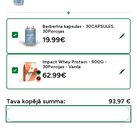
Berberīna kapsulas - 30CAPSULES,
30Porcijas
Atlasīt šo produktu - Berberīna kapsulas - 30CAPSULE
19.99€‎
Impact Whey Protein - 900G -
30Porcijas - Vaniļa
Atlasīt šo produktu - Impact Whey Protein - 900G - 30
62.99€‎
Tava kopējā summa:
93,97 €‎
Pievienot šos produktus savai rutīnai