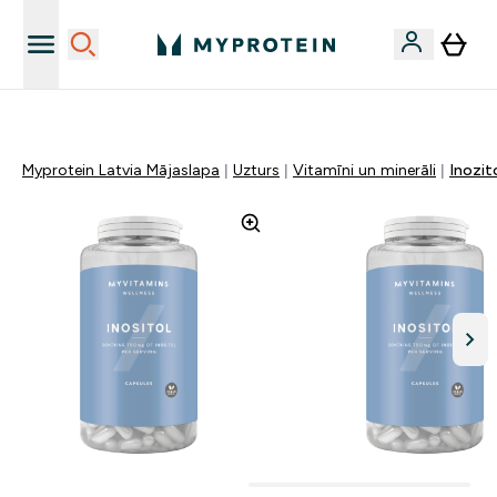
Vēlies 10€ kredītu?
Myprotein Latvia Mājaslapa
Uzturs
Vitamīni un minerāli
Inozit