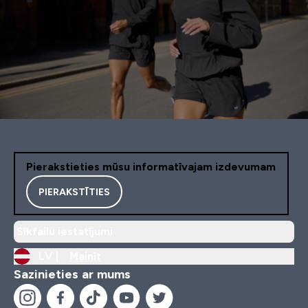
Pierakstieties mūsu informatīvajam izdevumam
PIERAKSTĪTIES
Sīkfailu iestatījumi
LV |
Mainīt
Sazinieties ar mums