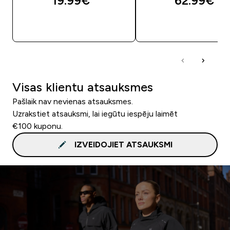
19.99€‎
62.99€‎
QUICK LOOK
QUICK LOOK
Visas klientu atsauksmes
Pašlaik nav nevienas atsauksmes.
Uzrakstiet atsauksmi, lai iegūtu iespēju laimēt
€100 kuponu.
IZVEIDOJIET ATSAUKSMI