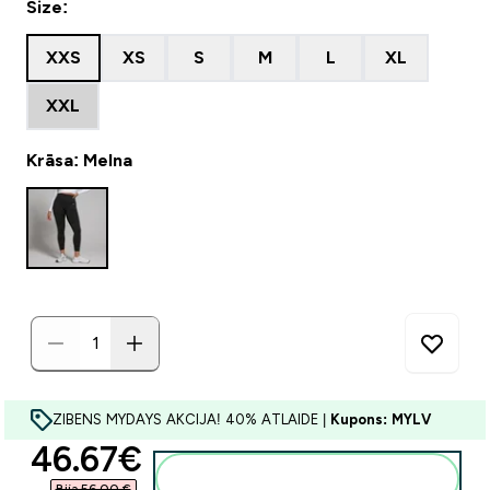
Size:
XXS
XS
S
M
L
XL
XXL
Krāsa: Melna
ZIBENS MYDAYS AKCIJA! 40% ATLAIDE |
Kupons: MYLV
discounted price
46.67€‎
Pievienot grozam
Bija 56,00 €‎