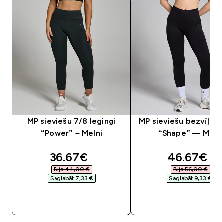
MP sieviešu 7/8 legingi
MP sieviešu bezvīļu l
“Power” – Melni
“Shape” — Meln
discounted price
discounte
36.67€‎
46.67€‎
Bija 44,00 €‎
Bija 56,00 €‎
Saglabāt 7,33 €‎
Saglabāt 9,33 €‎
QUICK LOOK
QUICK LOOK