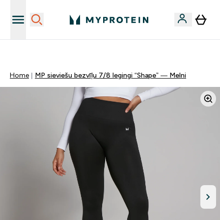
Vēlies 10€ kredītu?
Home
MP sieviešu bezvīļu 7/8 legingi “Shape” — Melni