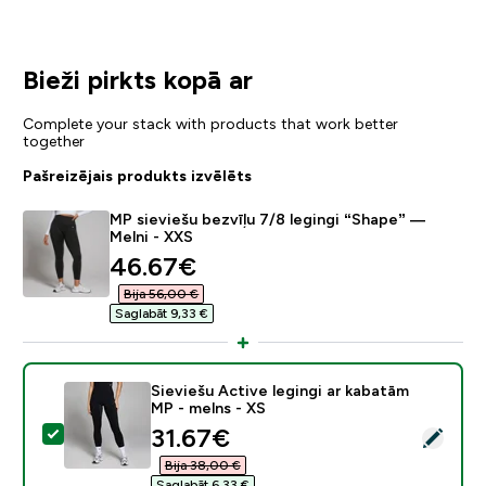
Bieži pirkts kopā ar
Complete your stack with products that work better
together
Pašreizējais produkts izvēlēts
MP sieviešu bezvīļu 7/8 legingi “Shape” —
Melni - XXS
discounted price
46.67€‎
Bija 56,00 €‎
Saglabāt 9,33 €‎
Sieviešu Active legingi ar kabatām
MP - melns - XS
discounted price
31.67€‎
Atlasīt šo produktu - Sieviešu Active legingi ar kabat
Bija 38,00 €‎
Saglabāt 6,33 €‎