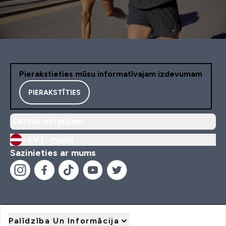
Pierakstieties mūsu informatīvajam izdevumam
PIERAKSTĪTIES
Sīkfailu iestatījumi
LV |
Mainīt
Sazinieties ar mums
Palīdzība Un Informācija