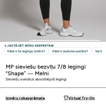
MP sieviešu bezvīļu 7/8 legingi
“Shape” — Melni
Sieviešu sviedrus absorbējoši legingi
Izmēru rokasgrāmata
Virtual Try-On