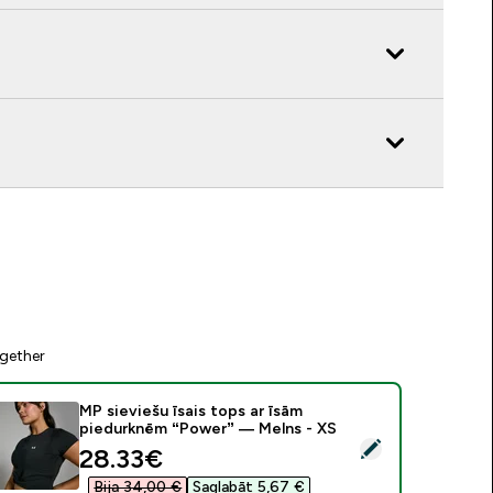
gether
MP sieviešu īsais tops ar īsām
piedurknēm “Power” — Melns - XS
tlasīt šo produktu - MP sieviešu īsais tops ar īsām piedurknē
discounted price
28.33€‎
Bija 34,00 €‎
Saglabāt 5,67 €‎