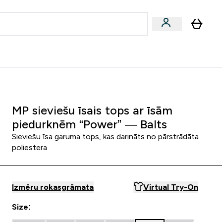
zcelsmes
Sniegums
Piedāvājumi!
s | Dzērieni submenu
Enter Vegānu un augu izcelsmes submenu
Enter Sniegums submenu
⌄
⌄
Palīdzības centrs
MP sieviešu īsais tops ar īsām
piedurknēm “Power” — Balts
Sieviešu īsa garuma tops, kas darināts no pārstrādāta
poliestera
Izmēru rokasgrāmata
Virtual Try-On
Size: