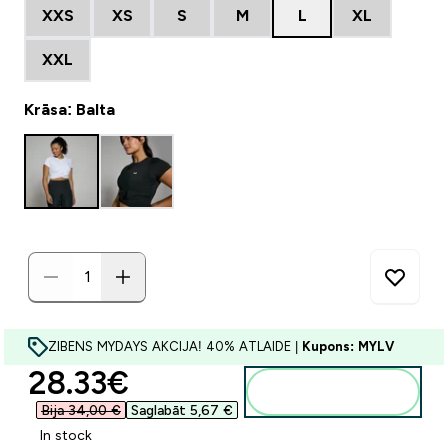
XXS
XS
S
M
L
XL
XXL
Krāsa: Balta
ZIBENS MYDAYS AKCIJA! 40% ATLAIDE |
Kupons: MYLV
discounted price
28.33€‎
Pievienot grozam
Bija 34,00 €‎
Saglabāt 5,67 €‎
In stock