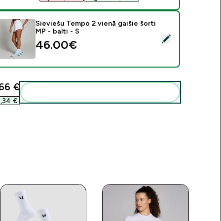
Sieviešu Tempo 2 vienā gaišie šorti
MP - balti - S
tlasīt šo produktu - Sieviešu Tempo 2 vienā gaišie šorti MP - bal
46.00€‎
66 €‎
Pievienot šos produktus savai rutīnai
,34 €‎