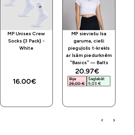
MP Unisex Crew
MP sieviešu īsa
Socks (3 Pack) -
garuma, cieši
be
White
pieguļošs t-krekls
ar īsām piedurknēm
“Basics” — Balts
discounted price
20.97€‎
“
Bija
Saglabāt
16.00€‎
26,00 €‎
5,03 €‎
QUICK
QUICK
LOOK
LOOK