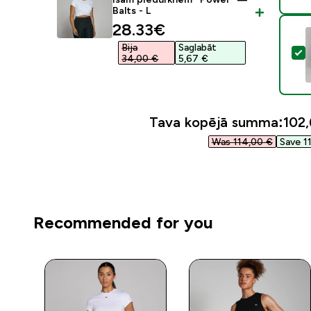
Balts - L
discounted price
28.33€‎
Bija
Saglabāt
A
34,00 €‎
5,67 €‎
Tava kopējā summa:
102,
Was 114,00 €‎
Save 11
Recommended for you