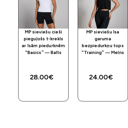
a
MP sieviešu cieši
MP sieviešu īsa
pieguļošs t-krekls
garuma
-
ar īsām piedurknēm
bezpiedurkņu tops
“Basics” — Balts
“Training” — Melns
s
28.00€‎
24.00€‎
QUICK
QUICK
LOOK
LOOK