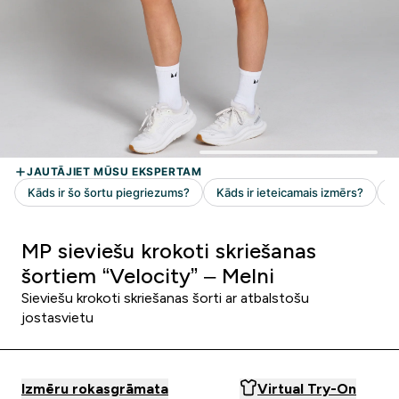
MP sieviešu krokoti skriešanas
šortiem “Velocity” – Melni
Sieviešu krokoti skriešanas šorti ar atbalstošu
jostasvietu
Izmēru rokasgrāmata
Virtual Try-On