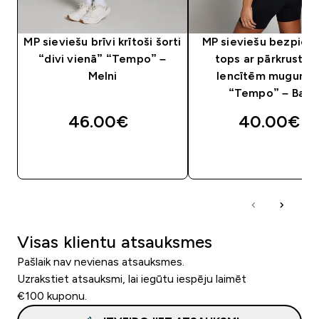
MP sieviešu brīvi krītoši šorti
MP sieviešu bezpied
“divi vienā” “Tempo” –
tops ar pārkrusto
Melni
lencītēm mugurpu
“Tempo” – Balts
46.00€‎
40.00€‎
QUICK LOOK
QUICK LOOK
Visas klientu atsauksmes
Pašlaik nav nevienas atsauksmes.
Uzrakstiet atsauksmi, lai iegūtu iespēju laimēt
€100 kuponu.