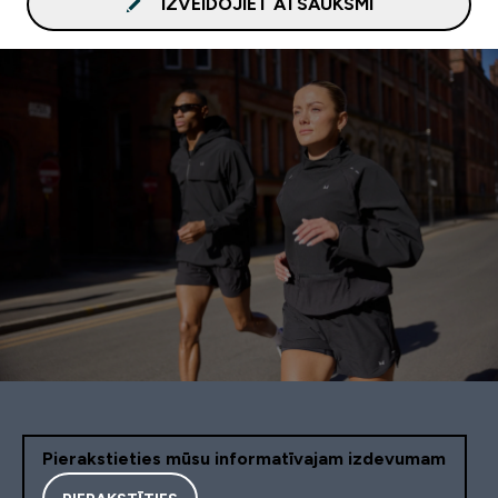
IZVEIDOJIET ATSAUKSMI
Pierakstieties mūsu informatīvajam izdevumam