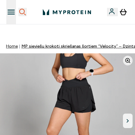
Sporta uztura kvalitāte
Home
MP sieviešu krokoti skriešanas šortiem “Velocity” – Dzint