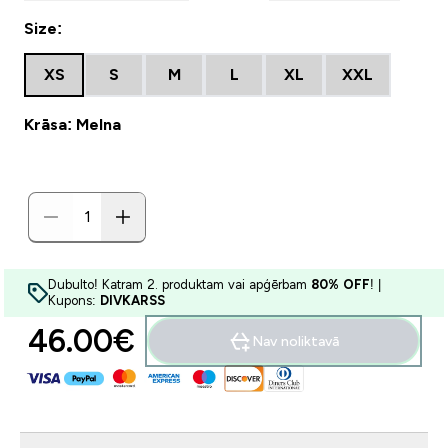
Size:
XS
S
M
L
XL
XXL
Krāsa: Melna
Dubulto! Katram 2. produktam vai apģērbam
80% OFF
! |
Kupons:
DIVKARSS
46.00€‎
Nav noliktavā