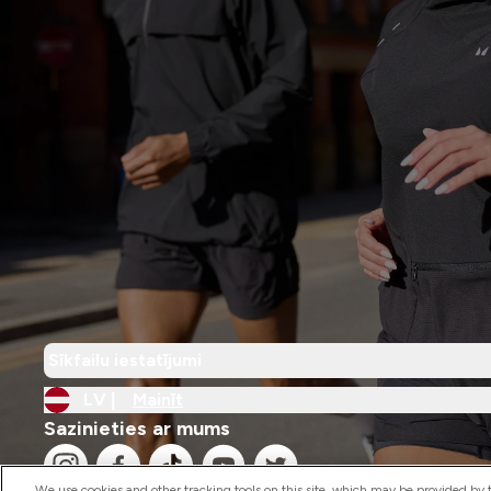
Sīkfailu iestatījumi
LV |
Mainīt
Sazinieties ar mums
We use cookies and other tracking tools on this site, which may be provided by th