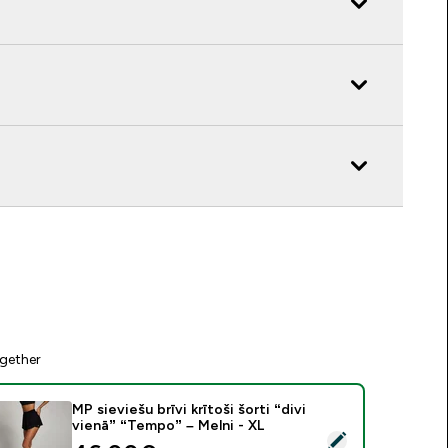
gether
MP sieviešu brīvi krītoši šorti “divi
vienā” “Tempo” – Melni - XL
tlasīt šo produktu - MP sieviešu brīvi krītoši šorti “divi vienā” 