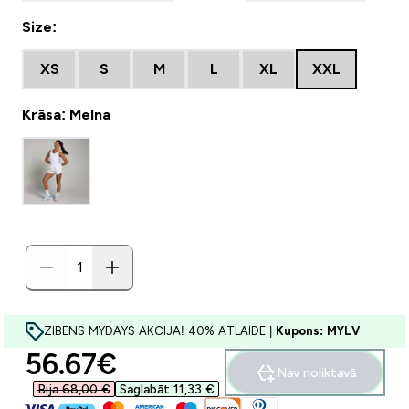
Size:
XS
S
M
L
XL
XXL
Krāsa: Melna
ZIBENS MYDAYS AKCIJA! 40% ATLAIDE |
Kupons: MYLV
discounted price
56.67€‎
Nav noliktavā
Bija 68,00 €‎
Saglabāt 11,33 €‎