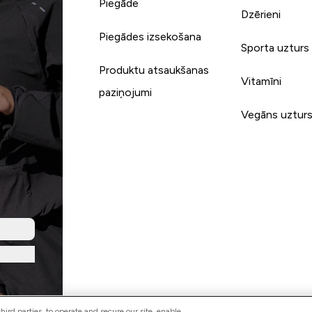
Piegāde
Dzērieni
Piegādes izsekošana
Sporta uzturs
Produktu atsaukšanas
Vitamīni
paziņojumi
Vegāns uztur
ird parties, to operate and secure our site, enable