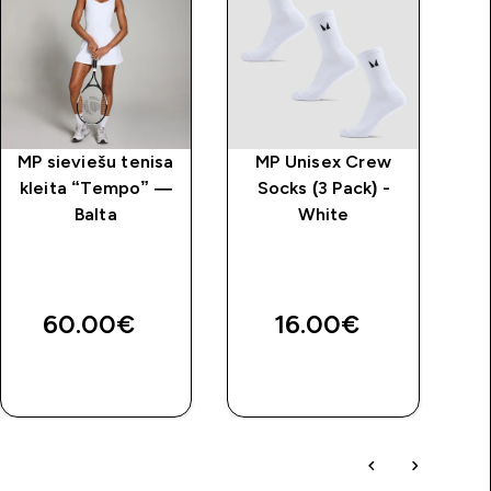
MP sieviešu tenisa
MP Unisex Crew
kleita “Tempo” —
Socks (3 Pack) -
be
Balta
White
“
60.00€‎
16.00€‎
QUICK
QUICK
LOOK
LOOK