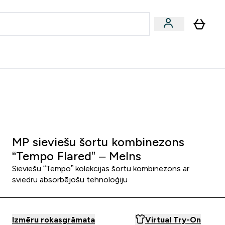
zcelsmes
Sniegums
Piedāvājumi!
s | Dzērieni submenu
Enter Vegānu un augu izcelsmes submenu
Enter Sniegums submenu
⌄
⌄
Palīdzības centrs
0 0
:
0 9
:
2 3
:
3 0
Nap
Óra
Perc
Mp
MP sieviešu šortu kombinezons
“Tempo Flared” – Melns
Sieviešu “Tempo” kolekcijas šortu kombinezons ar
sviedru absorbējošu tehnoloģiju
Izmēru rokasgrāmata
Virtual Try-On