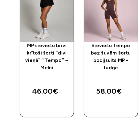
tu
MP sieviešu brīvi
Sieviešu Tempo
krītoši šorti “divi
bez šuvēm šortu
 –
vienā” “Tempo” –
bodijsuits MP -
Melni
fudge
ed price
46.00€‎
58.00€‎
QUICK
QUICK
LOOK
LOOK