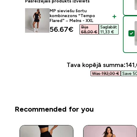
Pašreizējais produkts izvēlēts
MP sieviešu šortu
kombinezons “Tempo
Flared” – Melns - XXL
Bija
Saglabāt
discounted price
56.67€‎
68,00 €‎
11,33 €‎
A
Tava kopējā summa:
141,
Was 192,00 €‎
Save 50
Recommended for you