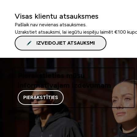
Visas klientu atsauksmes
Pašlaik nav nevienas atsauksmes.
Uzrakstiet atsauksmi, lai iegūtu iespēju laimēt €100 kup
IZVEIDOJIET ATSAUKSMI
Pierakstieties mūsu
informatīvajam izdevumam
PIERAKSTĪTIES