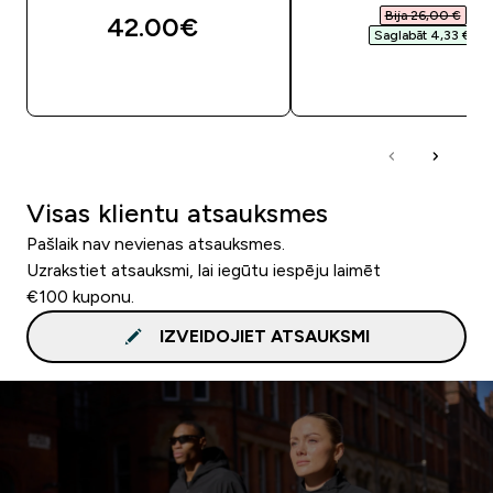
Bija 26,00 €‎
42.00€‎
Saglabāt 4,33 €‎
QUICK LOOK
QUICK LOOK
Visas klientu atsauksmes
Pašlaik nav nevienas atsauksmes.
Uzrakstiet atsauksmi, lai iegūtu iespēju laimēt
€100 kuponu.
IZVEIDOJIET ATSAUKSMI