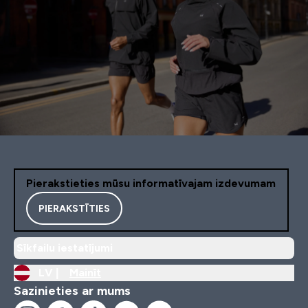
Pierakstieties mūsu informatīvajam izdevumam
PIERAKSTĪTIES
Sīkfailu iestatījumi
LV |
Mainīt
Sazinieties ar mums