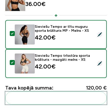
36.00€‎
Sieviešu Tempo ar tītu muguru
sporta krūšturis MP - Melns - XS
Atlasīt šo produktu - Sieviešu Tempo ar tītu muguru s
42.00€‎
Sieviešu Tempo trīsstūra sporta
krūšturis - mazgāti melns - XS
Atlasīt šo produktu - Sieviešu Tempo trīsstūra sporta 
42.00€‎
Tava kopējā summa:
120,00 €‎
Pievienot šos produktus savai rutīnai