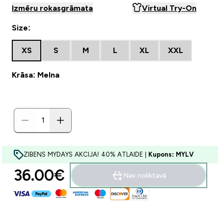
Izmēru rokasgrāmata
Virtual Try-On
Size:
XS
S
M
L
XL
XXL
Krāsa: Melna
ZIBENS MYDAYS AKCIJA! 40% ATLAIDE |
Kupons: MYLV
36.00€‎
Nav noliktavā