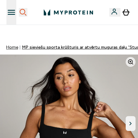
Sporta uztura kvalitāte
Home
MP sieviešu sporta krūšturis ar atvērtu muguras daļu “Stu