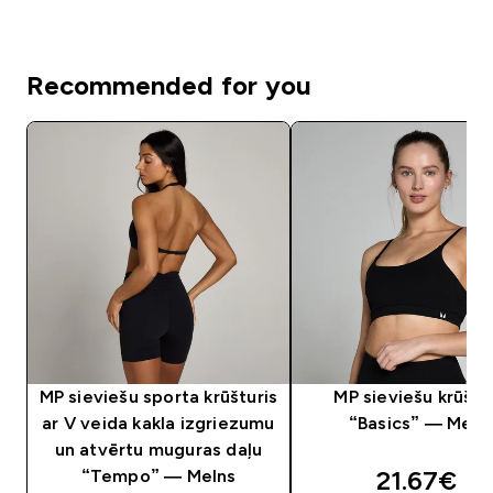
Recommended for you
MP sieviešu sporta krūšturis
MP sieviešu krūštu
ar V veida kakla izgriezumu
“Basics” — Meln
un atvērtu muguras daļu
discounte
21.67€‎
“Tempo” — Melns