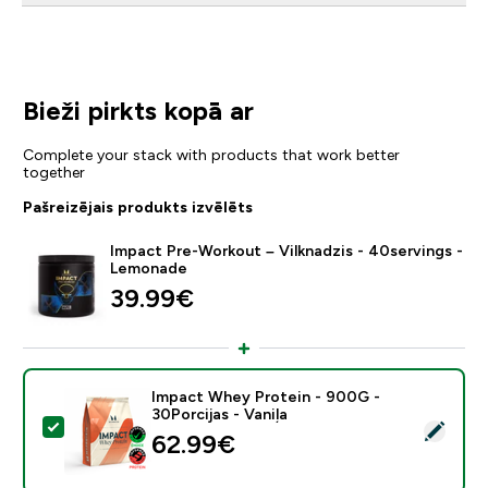
Bieži pirkts kopā ar
Complete your stack with products that work better
together
Pašreizējais produkts izvēlēts
Impact Pre-Workout – Vilknadzis - 40servings -
Lemonade
39.99€‎
Impact Whey Protein - 900G -
30Porcijas - Vaniļa
Atlasīt šo produktu - Impact Whey Protein - 900G - 30
62.99€‎