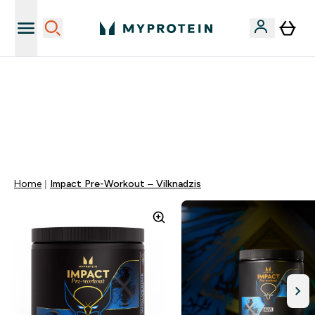
Sporta uztura kvalitāte
MYDAYS Multibuy | Līdz pat 5–10 % papildu atlaide
apģērbiem vai vitamīniem | TIKAI
0 0
:
2 3
:
3 7
:
2 2
Nap
Óra
Perc
Mp
Home
Impact Pre-Workout – Vilknadzis