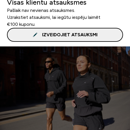
Visas klientu atsauksmes
Pašlaik nav nevienas atsauksmes.
Uzrakstiet atsauksmi, lai iegūtu iespēju laimēt
€100 kuponu.
IZVEIDOJIET ATSAUKSMI