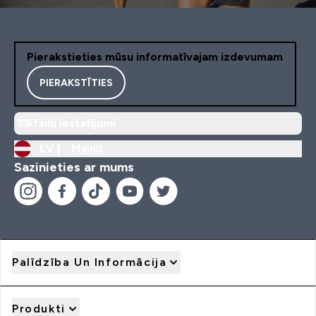
Pierakstieties mūsu informatīvajam izdevumam
PIERAKSTĪTIES
Sīkfailu iestatījumi
LV |
Mainīt
Sazinieties ar mums
Palīdzība Un Informācija
Produkti