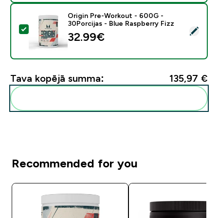
Origin Pre-Workout - 600G -
30Porcijas - Blue Raspberry Fizz
Atlasīt šo produktu - Origin Pre-Workout - 600G - 30P
32.99€‎
Tava kopējā summa:
135,97 €‎
Pievienot šos produktus savai rutīnai
Recommended for you