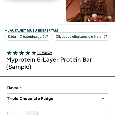
1 customer reviews
1 Reviews
5 out of 5 stars
Myprotein 6-Layer Protein Bar
(Sample)
Flavour: