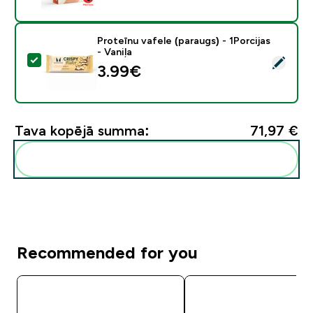
Proteīnu vafele (paraugs) - 1Porcijas
- Vaniļa
Atlasīt šo produktu - Proteīnu vafele (paraugs) - 1Porci
3.99€‎
Tava kopējā summa:
71,97 €‎
Pievienot šos produktus savai rutīnai
Recommended for you