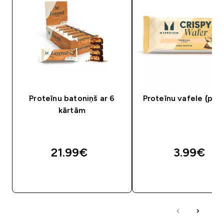
Proteīnu batoniņš ar 6
Proteīnu vafele (par
kārtām
21.99€‎
3.99€‎
QUICK LOOK
QUICK LOOK