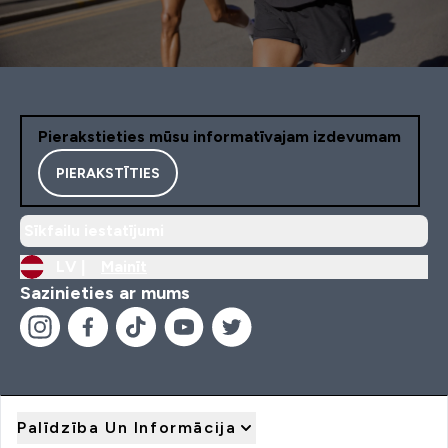
Pierakstieties mūsu informatīvajam izdevumam
PIERAKSTĪTIES
Sīkfailu iestatījumi
LV |
Mainīt
Sazinieties ar mums
Palīdzība Un Informācija