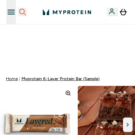
Sporta uztura kvalitāte
MYDAYS Multibuy | Līdz pat 5–10 % papildu atlaide
apģērbiem vai vitamīniem | TIKAI
0 0
:
0 7
:
1 9
:
5 4
Nap
Óra
Perc
Mp
Home
Myprotein 6-Layer Protein Bar (Sample)