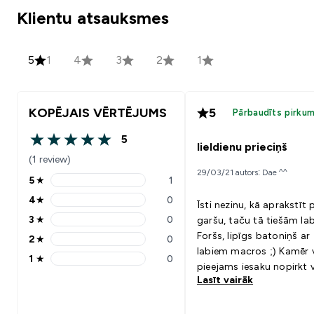
Klientu atsauksmes
5
1
4
3
2
1
KOPĒJAIS VĒRTĒJUMS
5
Pārbaudīts pirku
5
5 out of 5 stars
lieldienu prieciņš
(1 review)
29/03/21 autors: Dae ^^
5
★
1
5 stars rating 1 reviews
4
★
0
Īsti nezinu, kā aprakstīt
4 stars rating 0 reviews
3
★
0
garšu, taču tā tiešām lab
3 stars rating 0 reviews
Foršs, lipīgs batoniņš ar
2
★
0
2 stars rating 0 reviews
labiem macros ;) Kamēr 
1
★
0
1 stars rating 0 reviews
pieejams iesaku nopirkt 
Lasīt vairāk
kasti, jo ir tā vērts! Labi
saskan ar: Viens pats vai
kafijas pauzē