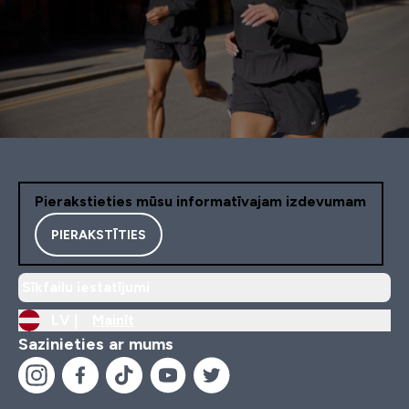
Pierakstieties mūsu informatīvajam izdevumam
PIERAKSTĪTIES
Sīkfailu iestatījumi
LV |
Mainīt
Sazinieties ar mums