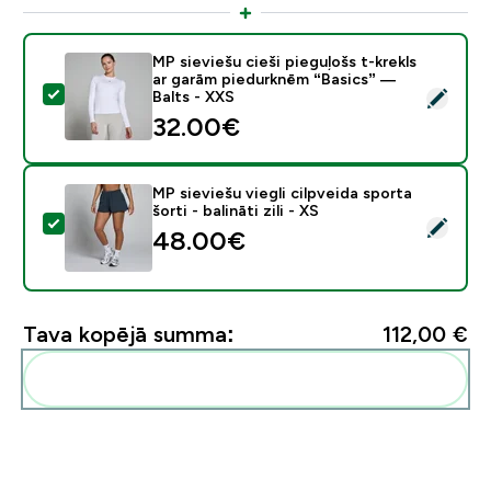
MP sieviešu cieši pieguļošs t-krekls
ar garām piedurknēm “Basics” —
Atlasīt šo produktu - MP sieviešu cieši pieguļošs t-kr
Balts - XXS
32.00€‎
MP sieviešu viegli cilpveida sporta
šorti - balināti zili - XS
Atlasīt šo produktu - MP sieviešu viegli cilpveida sporta š
48.00€‎
Tava kopējā summa:
112,00 €‎
Pievienot šos produktus savai rutīnai