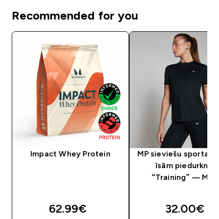
Recommended for you
Impact Whey Protein
MP sieviešu sporta to
īsām piedurknē
“Training” — Mel
62.99€‎
32.00€‎