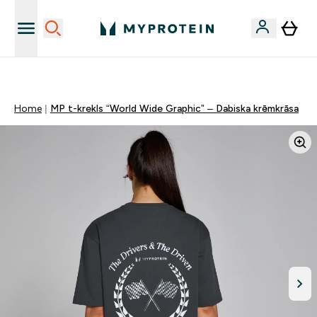
Sporta uztura kvalitāte
Home
MP t-krekls “World Wide Graphic” – Dabiska krēmkrāsa