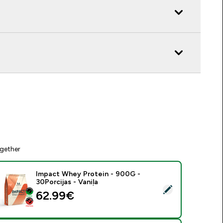
gether
Impact Whey Protein - 900G -
30Porcijas - Vaniļa
tlasīt šo produktu - Impact Whey Protein - 900G - 30Porcijas 
62.99€‎