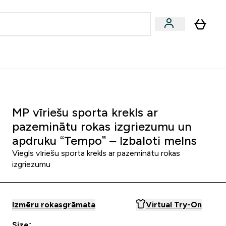
zcelsmes
Sniegums
Piedāvājumi!
s | Dzērieni submenu
Enter Vegānu un augu izcelsmes submenu
Enter Sniegums submenu
⌄
⌄
Palīdzības centrs
MP vīriešu sporta krekls ar
pazeminātu rokas izgriezumu un
apdruku “Tempo” – Izbaloti melns
Viegls vīriešu sporta krekls ar pazeminātu rokas
izgriezumu
Izmēru rokasgrāmata
Virtual Try-On
Size: