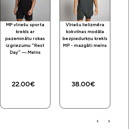
MP vīriešu sporta
Vīriešu lielizmēra
krekls ar
kokvilnas modāla
r
pazeminātu rokas
bezpiedurkņu krekls
izgriezumu “Rest
MP - mazgāti melns
p
Day” — Melns
“
B
22.00€‎
38.00€‎
3
QUICK
QUICK
LOOK
LOOK