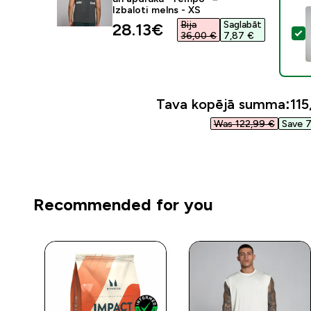
Izbaloti melns - XS
Bija
Saglabāt
discounted price
28.13€‎
A
36,00 €‎
7,87 €‎
Tava kopējā summa:
115
Was 122,99 €‎
Save 7
Recommended for you