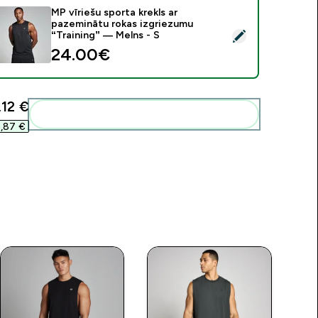
MP vīriešu sporta krekls ar
pazeminātu rokas izgriezumu
tlasīt šo produktu - MP vīriešu sporta krekls ar pazeminātu rok
“Training” — Melns - S
24.00€‎
,12 €‎
Pievienot šos produktus savai rutīnai
,87 €‎