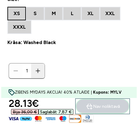
XS
S
M
L
XL
XXL
XXXL
Krāsa: Washed Black
ZIBENS MYDAYS AKCIJA! 40% ATLAIDE |
Kupons: MYLV
discounted price
28.13€‎
Nav noliktavā
Bija 36,00 €‎
Saglabāt 7,87 €‎