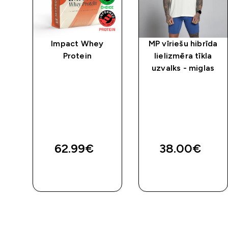
ta
Impact Whey
MP vīriešu hibrīda
Protein
lielizmēra tīkla
as
uzvalks - miglas
ts
62.99€‎
38.00€‎
QUICK
QUICK
LOOK
LOOK