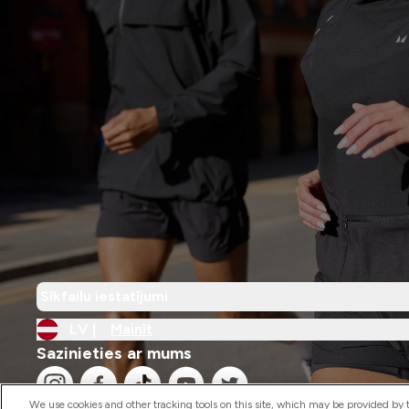
Sīkfailu iestatījumi
LV |
Mainīt
Sazinieties ar mums
We use cookies and other tracking tools on this site, which may be provided by th