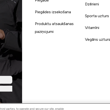
Piegāde
Dzērieni
Piegādes izsekošana
Sporta uzturs
Produktu atsaukšanas
Vitamīni
paziņojumi
Vegāns uztur
ird parties, to operate and secure our site, enable