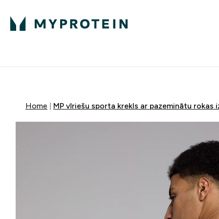
Proteīns
Uzturs
Sporta apģērb
Enter Proteīns submenu
Enter Uzturs sub
⌄
⌄
Bezmaksas pieg
Home
MP vīriešu sporta krekls ar pazeminātu rokas 