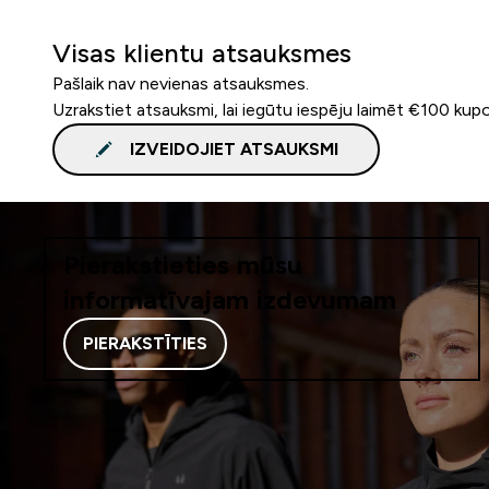
Visas klientu atsauksmes
Pašlaik nav nevienas atsauksmes.
Uzrakstiet atsauksmi, lai iegūtu iespēju laimēt €100 kup
IZVEIDOJIET ATSAUKSMI
Pierakstieties mūsu
informatīvajam izdevumam
PIERAKSTĪTIES