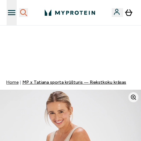
Vēlies 10€ kredītu?
MYDAYS Multibuy | Līdz pat 5–10 % papildu atlaide
apģērbiem vai vitamīniem | TIKAI
0 1
:
0 1
:
1 2
:
3 5
Nap
Óra
Perc
Mp
Home
MP x Tatiana sporta krūšturis — Riekstkoku krāsas