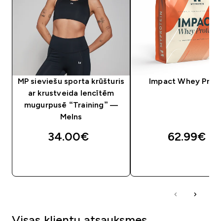
MP sieviešu sporta krūšturis
Impact Whey Prot
ar krustveida lencītēm
mugurpusē “Training” —
Melns
34.00€‎
62.99€‎
QUICK LOOK
QUICK LOOK
Visas klientu atsauksmes