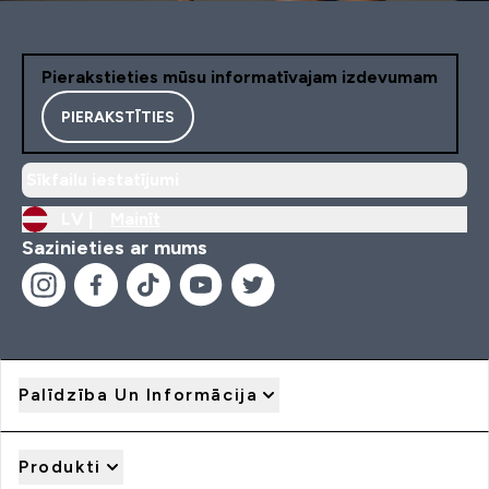
Pierakstieties mūsu informatīvajam izdevumam
PIERAKSTĪTIES
Sīkfailu iestatījumi
LV |
Mainīt
Sazinieties ar mums
Palīdzība Un Informācija
Produkti