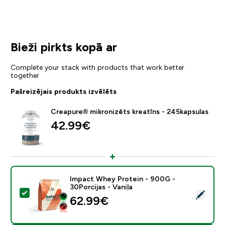
Bieži pirkts kopā ar
Complete your stack with products that work better
together
Pašreizējais produkts izvēlēts
Creapure® mikronizēts kreatīns - 245kapsulas
42.99€‎
Impact Whey Protein - 900G -
30Porcijas - Vaniļa
Atlasīt šo produktu - Impact Whey Protein - 900G - 30
62.99€‎