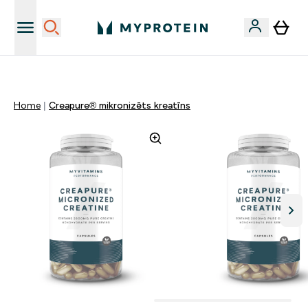
Sporta uztura kvalitāte
Home
Creapure® mikronizēts kreatīns