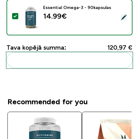
Essential Omega-3 - 90kapsulas
14.99€‎
Atlasīt šo produktu - Essential Omega-3 - 90kapsulas
Tava kopējā summa:
120,97 €‎
Pievienot šos produktus savai rutīnai
Recommended for you