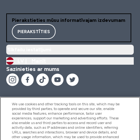
Pierakstieties mūsu informatīvajam izdevumam
PIERAKSTĪTIES
Sīkfailu iestatījumi
LV |
Mainīt
Sazinieties ar mums
We use cookies and other tracking tools on this site, which may be
provided by third parties, to operate and secure our site, enable
Palīdzība Un Informācija
social media features, enhance performance, tailor user
experiences, support our marketing and advertising efforts. These
also enable us and third parties to access and record user and
activity data, such as IP addresses and online identifiers, referring
Produkti
URLs, searches and interactions, browser and device details, and
other usage information, which may be used to provide enhanced