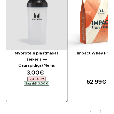
Myprotein plastmasas
Impact Whey Prot
šeikeris —
Caurspīdīgs/Melns
discounted price
3.00€‎
Bija 6,00 €‎
62.99€‎
Saglabāt 3,00 €‎
QUICK LOOK
QUICK LOOK