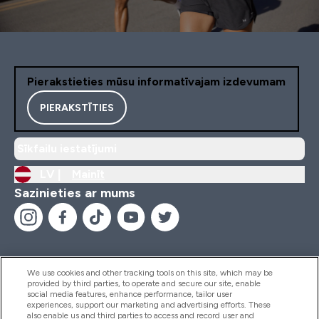
Pierakstieties mūsu informatīvajam izdevumam
PIERAKSTĪTIES
Sīkfailu iestatījumi
LV |
Mainīt
Sazinieties ar mums
We use cookies and other tracking tools on this site, which may be
provided by third parties, to operate and secure our site, enable
Palīdzība Un Informācija
social media features, enhance performance, tailor user
experiences, support our marketing and advertising efforts. These
also enable us and third parties to access and record user and