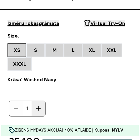
Izmēru rokasgrāmata
Virtual Try-On
Size:
XS
S
M
L
XL
XXL
XXXL
Krāsa: Washed Navy
ZIBENS MYDAYS AKCIJA! 40% ATLAIDE |
Kupons: MYLV