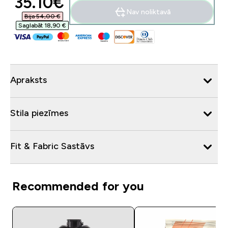
discounted price
35.10€‎
Nav noliktavā
Bija 54,00 €‎
Saglabāt 18,90 €‎
Apraksts
Stila piezīmes
Fit & Fabric Sastāvs
Recommended for you