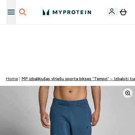
Sporta uztura kvalitāte
MYDAYS Multibuy | Līdz pat 5–10 % papildu atlaide
apģērbiem vai vitamīniem | TIKAI
0 0
:
2 1
:
0 6
:
3 8
Nap
Óra
Perc
Mp
Home
MP izbalējušas vīriešu sporta bikses “Tempo” – Izbaloti tum